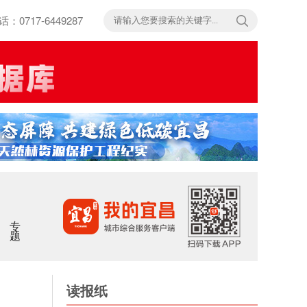
717-6449287
专题
读报纸