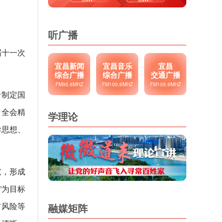
听广播
届十一次
宜昌新闻
宜昌音乐
宜昌
综合广播
综合广播
交通广播
FM95.6MHZ
FM100.6MHZ
FM105.9MHZ
于制定国
中全会精
学理论
导思想、
究，形成
”为目标
防风险等
融媒矩阵