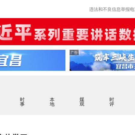
违法和不良信息举报电话：0
广告
时事
本地
媒观
时评