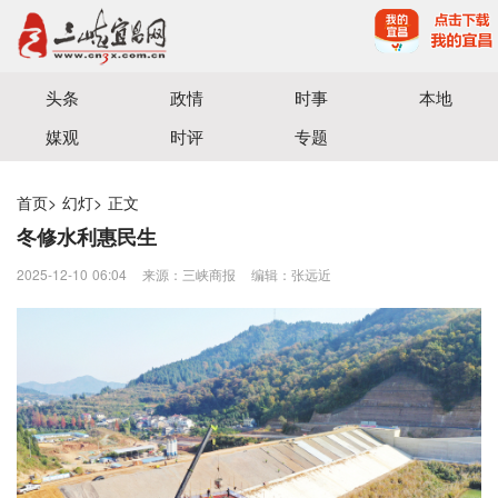
宜昌三峡融媒体中心主办
头条
政情
时事
本地
媒观
时评
专题
首页
>
幻灯
>
正文
冬修水利惠民生
2025-12-10 06:04
来源：三峡商报
编辑：张远近