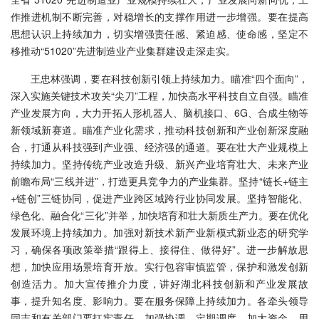
作推进机制不断完善，对稳增长的支撑作用进一步增强。要在提高
思想认识上持续加力，切实增强责任感、紧迫感、使命感，坚定不
移推动“51020”先进制造业产业集群建设走深走实。
王忠林强调，
要在科技创新引领上持续加力。
瞄准“四个面向”，
深入实施关键技术攻关“尖刀”工程，加快高水平科技自立自强。瞄准
产业发展方向，大力开拓人形机器人、脑机接口、6G、合成生物等
新领域新赛道。瞄准产业化需求，推动科技创新和产业创新深度融
合，打通从科技强到产业强、经济强的通道。
要在壮大产业规模上
持续加力。
坚持传统产业改造升级、新兴产业培育壮大、未来产业
前瞻布局“三线并进”，打造更具竞争力的产业集群。坚持“链长+链主
+链创”三链协同，促进产业跨区域跨行业协同发展。坚持智能化、
绿色化、融合化“三化”并举，加快培育和壮大新质生产力。
要在优化
发展环境上持续加力。
加强对新技术新产业新模式新业态的研究学
习，确保各项政策举措“跟得上、接得住、做得好”。进一步解放思
想，加快应用场景培育开放。实行包容审慎监管，保护和激发创新
创造活力。加大宣传推介力度，讲好湖北科技创新和产业发展故
事，提升知名度、影响力。
要在服务保障上持续加力。
各牵头领导
同志和有关部门要扛牢责任，加强协调、定期调度，加大资金、用