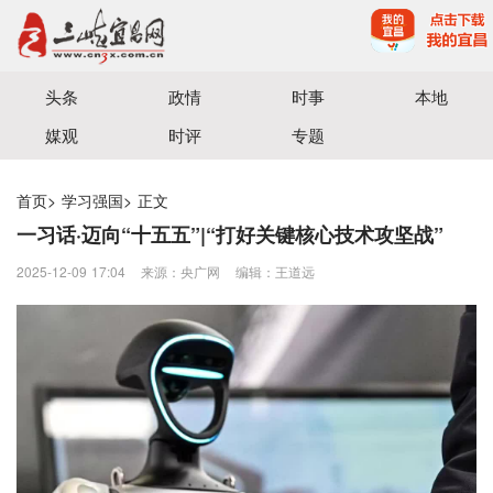
宜昌三峡融媒体中心主办
头条
政情
时事
本地
媒观
时评
专题
首页
>
学习强国
>
正文
一习话·迈向“十五五”|“打好关键核心技术攻坚战”
2025-12-09 17:04
来源：央广网
编辑：王道远