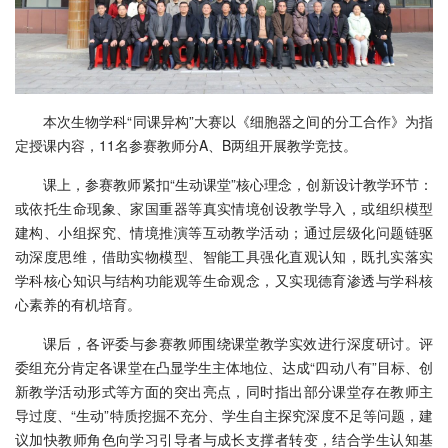
本次生物学科“同课异构”大赛以《细胞器之间的分工合作》为指
定授课内容，11名参赛教师分A、B两组开展教学竞技。
课上，参赛教师紧扣“生动课堂”核心理念，创新设计教学环节：
或依托生命现象、家国重器等真实情境创设教学导入，或组织模型
建构、小组探究、情境推演等互动教学活动；通过层级化问题链驱
动深度思维，借助实物模型、智能工具强化直观认知，既扎实落实
学科核心知识与结构功能观等生命观念，又实现德育渗透与学科核
心素养的有机培育。
课后，各评委与参赛教师围绕课堂教学实效进行深度研讨。评
委组充分肯定各课堂在凸显学生主体地位、达成“四动八有”目标、创
新教学活动形式等方面的突出亮点，同时指出部分课堂存在教师主
导过度、“生动”特质挖掘不充分、学生自主探究深度不足等问题，建
议加快教师角色向学习引导者与成长支撑者转变，结合学生认知基