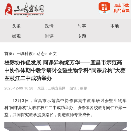
宜昌三峡融媒体中心主办
头条
政情
时事
本地
媒观
时评
专题
首页
>
三峡科教
>
动态
>
正文
校际协作促发展 同课异构绽芳华——宜昌市示范高
中协作体期中教学研讨会暨生物学科“同课异构”大赛
在枝江二中成功举办
2025-12-09 16:28
来源：三峡宜昌网
编辑：熊鹏
12月3日，宜昌市示范高中协作体期中教学研讨会暨生物学
科“同课异构”大赛在枝江二中成功举办。协作体各校教育同仁齐聚一
堂，共同探究教学提质路径，促进教师专业成长。