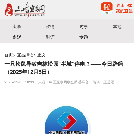
宜昌三峡融媒体中心主办
头条
政情
时事
本地
媒观
时评
专题
首页
>
宜昌辟谣
>
正文
一只松鼠导致吉林松原“半城”停电？——今日辟谣
（2025年12月8日）
2025-12-08 18:33
来源：中国互联网联合辟谣平台
编辑：王道远