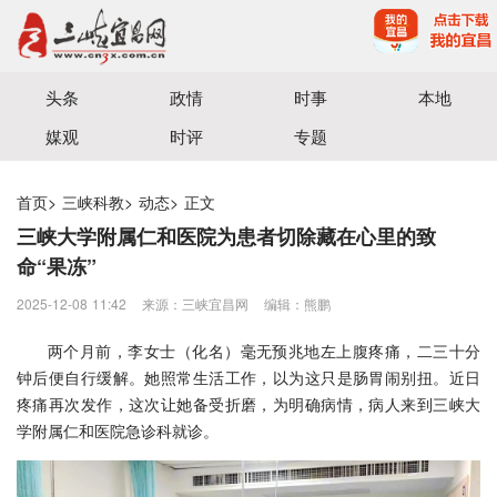
宜昌三峡融媒体中心主办
头条
政情
时事
本地
媒观
时评
专题
首页
>
三峡科教
>
动态
>
正文
三峡大学附属仁和医院为患者切除藏在心里的致
命“果冻”
2025-12-08 11:42
来源：三峡宜昌网
编辑：熊鹏
两个月前，李女士（化名）毫无预兆地左上腹疼痛，二三十分
钟后便自行缓解。她照常生活工作，以为这只是肠胃闹别扭。近日
疼痛再次发作，这次让她备受折磨，为明确病情，病人来到三峡大
学附属仁和医院急诊科就诊。