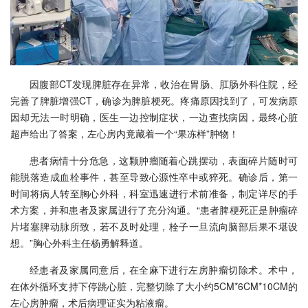
因腹部CT发现脾脏存在异常，收治在胃肠、肛肠外科住院，经
完善了脾脏增强CT，确诊为脾脏梗死。疼痛原因找到了，可发病原
因却无法一时明确，医生一边控制症状，一边查找病因，最终心脏
超声给出了答案，左心房内竟藏着一个“果冻样”肿物！
患者病情十分危急，这颗肿瘤随着心跳摆动，表面碎片随时可
能脱落造成血栓事件，甚至导致心源性卒中或猝死。确诊后，第一
时间将病人转至胸心外科，科室迅速进行术前准备，制定详尽的手
术方案，并和患者及家属进行了充分沟通。“患者脾梗死正是肿瘤碎
片堵塞脾动脉所致，若不及时处理，栓子一旦流向脑部后果不堪设
想。”胸心外科主任杨勇解释道。
经患者及家属同意后，在全麻下进行左房肿瘤切除术。术中，
在体外循环支持下停跳心脏，完整切除了大小约5CM*6CM*10CM的
左心房肿瘤，术后病理证实为粘液瘤。