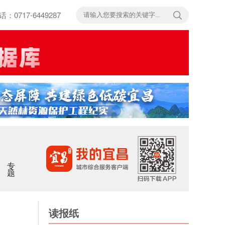
717-6449287
专题
读报纸