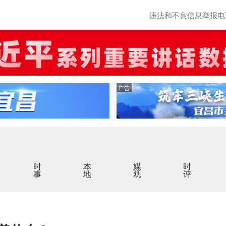
违法和不良信息举报电话：0
广告
时事
本地
媒观
时评