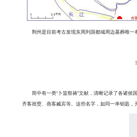
荆州是目前考古发现东周列国都城周边墓葬唯一
简中有一类“卜筮祭祷”文献，清晰记录了各诸侯
齐客祝窔、燕客臧宾等。这些名字，如同一串钥匙，