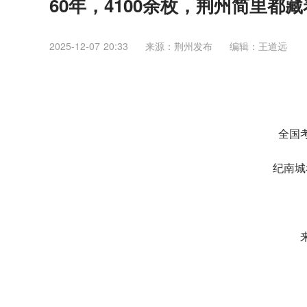
60年，4100余枚，荆州简里都
2025-12-07 20:33
来源：荆州发布
编辑：王道远
全国
纪南城