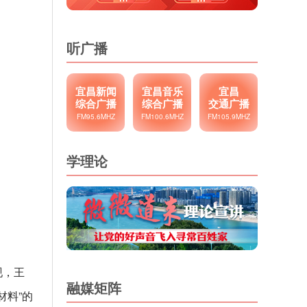
听广播
宜昌新闻
宜昌音乐
宜昌
综合广播
综合广播
交通广播
FM95.6MHZ
FM100.6MHZ
FM105.9MHZ
学理论
现，王
融媒矩阵
材料”的