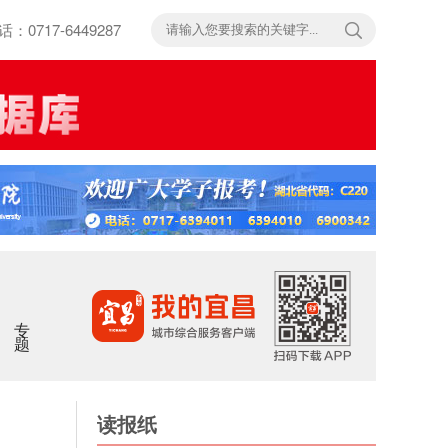
717-6449287
专题
读报纸