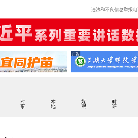
违法和不良信息举报电话：0
广告
时事
本地
媒观
时评