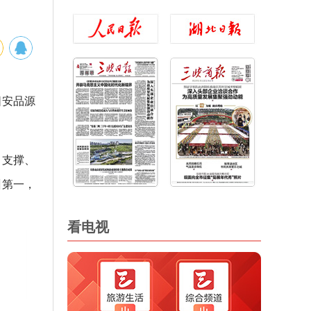
阳安品源
、支撑、
州第一，
看电视