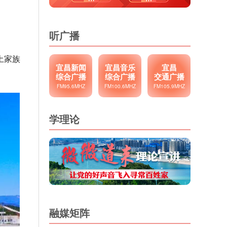
听广播
土家族
宜昌新闻
宜昌音乐
宜昌
综合广播
综合广播
交通广播
FM95.6MHZ
FM100.6MHZ
FM105.9MHZ
学理论
融媒矩阵