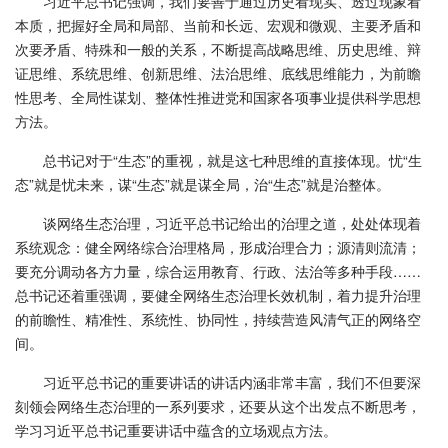
习近平总书记强调，我们要善于通过历史看现实、透过现象看
本质，把握好全局和局部、当前和长远、宏观和微观、主要矛盾和
次要矛盾、特殊和一般的关系，不断提高战略思维、历史思维、辩
证思维、系统思维、创新思维、法治思维、底线思维能力，为前瞻
性思考、全局性谋划、整体性推进党和国家各项事业提供科学思想
方法。
总书记对于“生态”的重视，就是这七种思维的直接体现。忧“生
态”就是忧未来，谋“生态”就是谋全局，治“生态”就是治整体。
谈网络生态治理，习近平总书记给出的治理之道，处处体现着
系统观念：健全网络综合治理格局，形成治理合力；源清则流清；
要充分调动各方力量，综合运用教育、行政、法治等多种手段……
总书记还着重强调，要健全网络生态治理长效机制，着力提升治理
的前瞻性、精准性、系统性、协同性，持续营造风清气正的网络空
间。
习近平总书记的重要讲话的讲话内涵非常丰富，我们不但要深
刻领会网络生态治理的一系列要求，还要从这个出发点不断思考，
学习习近平总书记重要讲话中蕴含的立场观点方法。