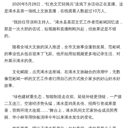
2020年5月28日，“红色文艺轻骑兵”送戏下乡活动正在直播。这
是浠水县第一场线上文旅直播，在线观看人数超过10万人。
“我担任导演和主持人。”浠水县基层文艺工作者范彬斌回忆道，
那是一次大胆的尝试，短视频和直播刚刚兴起，但效果还是不错
的。
随着全域大文旅的深入推进，全市文旅事业蓬勃发展。范彬斌
的事业也从低谷迎来了飞跃。他开始用短视频更多地记录生活、对
外展示浠水的美。
文化赋能，点亮浠水这座城。在浠水文旅融合的浪潮中，无数
像范彬斌一样的文艺工作者们用自己的方式推介家乡的好山好水好
故事。
“绿色建材重生态，智能制造走在前。延链补链更强链，一产接
二又连三。空港经济势头猛，浠水蛋鸡美名传。招商引资成果显
著，营商环境大改观……”舞台上，浠水民间文艺家协会成员郭秀
丽、华小林等用快板演绎今年以来浠水发生的变化。