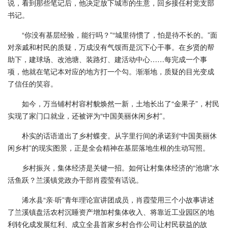
说，看到那些笔记后，他决定放下城市的生意，回乡接任村党支部
书记。
“你没有基层经验，能行吗？”“城里待惯了，怕是待不长的。”面
对亲戚和村民的质疑，万成没有气馁而是沉下心干事。在乡贤的帮
助下，建球场、改池塘、装路灯、建活动中心……每完成一个事
项，他就在笔记本对应的地方打一个勾。渐渐地，质疑的目光变成
了信任的笑容。
如今，万当铺村村容村貌焕然一新，土地长出了“金果子”，村民
实现了家门口就业，还被评为“中国美丽休闲乡村”。
朴实的话语道出了乡村蝶变。从字里行间的承诺到“中国美丽休
闲乡村”的现实图景，正是全会精神在基层落地生根的生动写照。
乡村振兴，集体经济是关键一招。如何让村集体经济的“池塘”水
活鱼跃？兰溪镇党政办干部肖霞莹有话说。
浠水县“亲·听”青年理论宣讲团成员，肖霞莹用三个小故事讲述
了兰溪镇盘活农村沉睡资产增加村集体收入、将靠近工业园区的地
利转化成发展红利、成立全县首家乡村合作公司让村民获益的故