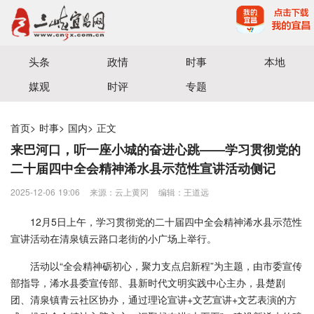
宜昌三峡融媒体中心主办
头条
政情
时事
本地
媒观
时评
专题
首页
>
时事
>
国内
>
正文
来巴河口，听一座小城的奋进心跳——学习贯彻党的
二十届四中全会精神浠水县示范性宣讲活动侧记
2025-12-06 19:06
来源：云上黄冈
编辑：王道远
12月5日上午，学习贯彻党的二十届四中全会精神浠水县示范性
宣讲活动在清泉镇云路口老街的小广场上举行。
活动以“全会精神砺初心，聚力支点启新程”为主题，由市委宣传
部指导，浠水县委宣传部、县新时代文明实践中心主办，县楚剧
团、清泉镇青云社区协办，通过理论宣讲+文艺宣讲+文艺表演的方