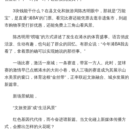
3块钱能干什么？在县文化和旅游局陈杰明眼中，那就是“万能
宝”，是直通“浠BA”的门票。看完比赛还能凭票去逛非遗集市，到超
市购物享受打折优惠，还能免费上三角山看风景。
陈杰明用“唠嗑”的方式讲述了发生在浠水的体育盛事。语言俏皮
活泼、生动有趣，也勾起了群众的回忆。有群众说：“今年浠BA我去
看了，拿着票的确可以实现她说的那些事。”
一场比赛，激活一座城；一条赛道，带富一方人。此时，篮球
赛的激情早已点燃浠水的大街小巷，铁人三项的赛道成为其展示山
水美景的窗口，体育这根“金丝带”，正串联起文旅融合、城乡发展的
新篇章。
新场景赋能，
“文旅资源”成“生活风景”
红色基因代代传，而今奋进谱新篇。当文化碰上新媒体传播方
式，会擦出怎样的火花呢？