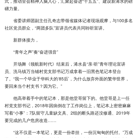
式，推动全会精神入脑入心，汇聚起奋进“十五五”、建设新浠水的磅
礴力量。
省委讲师团副主任孔奇志带领省媒体记者现场观摩，与100多名
社区党员群众，“两团多队”宣讲员代表共同聆听宣讲。
新群体接力，
“青年之声”奏“奋进强音”
开场舞《领航新时代》结束后，浠水县“亲·听”青年理论宣讲
员、洗马镇万当铺村党支部书记万成拿着一旧黑色笔记本登台
了。“我一个毕业于华科大的‘85后’，为什么放弃外面的繁华世界，
要回来当个村支书？因为它。”
他高举着手中的笔记本，那是他堂哥留下的。他堂哥是上一任
村党支部书记，2018年因病倒在了工作岗位上，笔记本上密密麻麻
写着“小事”：7队留守儿童缺文具、2组的断头路还没修通、2019年
要完成的几户危房改造……
“这不仅是一本笔记，更是一份牵挂，一份沉甸甸的托付。”万成