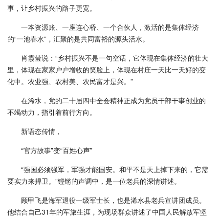
事，让乡村振兴的路子更宽。
一本资源账、一座连心桥、一个合伙人，激活的是集体经济
的“一池春水”，汇聚的是共同富裕的源头活水。
肖霞莹说：“乡村振兴不是一句空话，它体现在集体经济的壮大
里，体现在家家户户增收的笑脸上，体现在村庄一天比一天好的变
化中。农业强、农村美、农民富才是兴。”
在浠水，党的二十届四中全会精神正成为党员干部干事创业的
不竭动力，指引着前行方向。
新语态传情，
“官方故事”变“百姓心声”
“强国必须强军，军强才能国安。和平不是天上掉下来的，它需
要实力来捍卫。”铿锵的声调中，是一位老兵的深情讲述。
顾甲飞是海军退役一级军士长，也是浠水县老兵宣讲团成员。
他结合自己31年的军旅生涯，为现场群众讲述了中国人民解放军坚