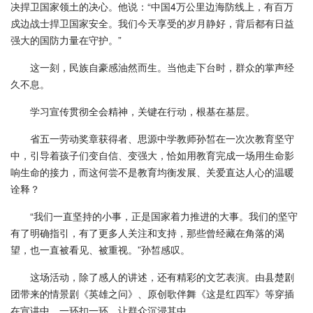
决捍卫国家领土的决心。他说：“中国4万公里边海防线上，有百万
戍边战士捍卫国家安全。我们今天享受的岁月静好，背后都有日益
强大的国防力量在守护。”
这一刻，民族自豪感油然而生。当他走下台时，群众的掌声经
久不息。
学习宣传贯彻全会精神，关键在行动，根基在基层。
省五一劳动奖章获得者、思源中学教师孙皙在一次次教育坚守
中，引导着孩子们变自信、变强大，恰如用教育完成一场用生命影
响生命的接力，而这何尝不是教育均衡发展、关爱直达人心的温暖
诠释？
“我们一直坚持的小事，正是国家着力推进的大事。我们的坚守
有了明确指引，有了更多人关注和支持，那些曾经藏在角落的渴
望，也一直被看见、被重视。”孙皙感叹。
这场活动，除了感人的讲述，还有精彩的文艺表演。由县楚剧
团带来的情景剧《英雄之问》、原创歌伴舞《这是红四军》等穿插
在宣讲中，一环扣一环，让群众沉浸其中。