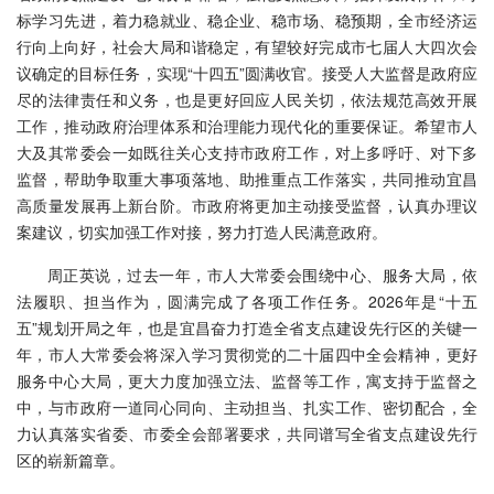
标学习先进，着力稳就业、稳企业、稳市场、稳预期，全市经济运
行向上向好，社会大局和谐稳定，有望较好完成市七届人大四次会
议确定的目标任务，实现“十四五”圆满收官。接受人大监督是政府应
尽的法律责任和义务，也是更好回应人民关切，依法规范高效开展
工作，推动政府治理体系和治理能力现代化的重要保证。希望市人
大及其常委会一如既往关心支持市政府工作，对上多呼吁、对下多
监督，帮助争取重大事项落地、助推重点工作落实，共同推动宜昌
高质量发展再上新台阶。市政府将更加主动接受监督，认真办理议
案建议，切实加强工作对接，努力打造人民满意政府。
周正英说，过去一年，市人大常委会围绕中心、服务大局，依
法履职、担当作为，圆满完成了各项工作任务。2026年是“十五
五”规划开局之年，也是宜昌奋力打造全省支点建设先行区的关键一
年，市人大常委会将深入学习贯彻党的二十届四中全会精神，更好
服务中心大局，更大力度加强立法、监督等工作，寓支持于监督之
中，与市政府一道同心同向、主动担当、扎实工作、密切配合，全
力认真落实省委、市委全会部署要求，共同谱写全省支点建设先行
区的崭新篇章。