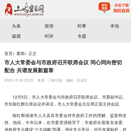
宜昌三峡融媒体中心主办
头条
政情
时事
本地
媒观
时评
专题
首页
>
要闻
>
正文
市人大常委会与市政府召开联席会议 同心同向密切
配合 共谱发展新篇章
2025-12-06 03:22
来源：三峡日报
编辑：张远近
12月5日，市人大常委会与市政府召开联席会议。市委副书记、
市长陈红辉出席会议并讲话，市人大常委会主任周正英主持会议。
陈红辉感谢市人大及其常委会对市政府工作的理解、监督和支
持。他说，今年以来，在市委坚强领导下，市政府全面落实省委、
省政府支点建设“七大战略”部署，强化支点意识，抬升发展标杆，对