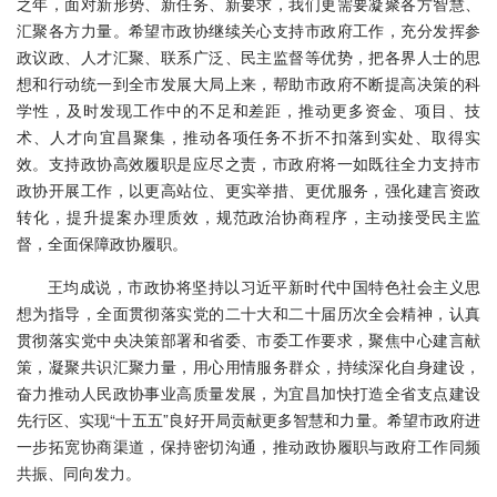
之年，面对新形势、新任务、新要求，我们更需要凝聚各方智慧、
汇聚各方力量。希望市政协继续关心支持市政府工作，充分发挥参
政议政、人才汇聚、联系广泛、民主监督等优势，把各界人士的思
想和行动统一到全市发展大局上来，帮助市政府不断提高决策的科
学性，及时发现工作中的不足和差距，推动更多资金、项目、技
术、人才向宜昌聚集，推动各项任务不折不扣落到实处、取得实
效。支持政协高效履职是应尽之责，市政府将一如既往全力支持市
政协开展工作，以更高站位、更实举措、更优服务，强化建言资政
转化，提升提案办理质效，规范政治协商程序，主动接受民主监
督，全面保障政协履职。
王均成说，市政协将坚持以习近平新时代中国特色社会主义思
想为指导，全面贯彻落实党的二十大和二十届历次全会精神，认真
贯彻落实党中央决策部署和省委、市委工作要求，聚焦中心建言献
策，凝聚共识汇聚力量，用心用情服务群众，持续深化自身建设，
奋力推动人民政协事业高质量发展，为宜昌加快打造全省支点建设
先行区、实现“十五五”良好开局贡献更多智慧和力量。希望市政府进
一步拓宽协商渠道，保持密切沟通，推动政协履职与政府工作同频
共振、同向发力。