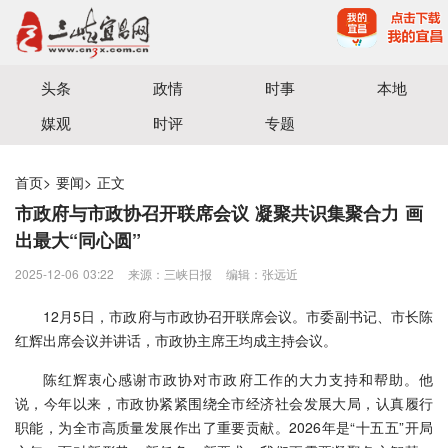
宜昌三峡融媒体中心主办
头条
政情
时事
本地
媒观
时评
专题
首页
>
要闻
>
正文
市政府与市政协召开联席会议 凝聚共识集聚合力 画
出最大“同心圆”
2025-12-06 03:22
来源：三峡日报
编辑：张远近
12月5日，市政府与市政协召开联席会议。市委副书记、市长陈
红辉出席会议并讲话，市政协主席王均成主持会议。
陈红辉衷心感谢市政协对市政府工作的大力支持和帮助。他
说，今年以来，市政协紧紧围绕全市经济社会发展大局，认真履行
职能，为全市高质量发展作出了重要贡献。2026年是“十五五”开局