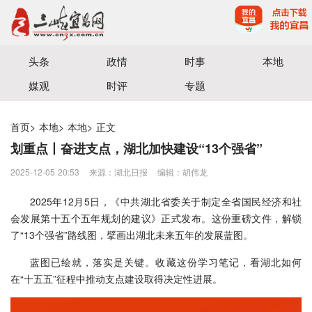
宜昌三峡融媒体中心主办
头条
政情
时事
本地
媒观
时评
专题
首页
>
本地
>
本地
>
正文
划重点丨奋进支点，湖北加快建设“13个强省”
2025-12-05 20:53
来源：​湖北日报
编辑：胡伟龙
2025年12月5日，《中共湖北省委关于制定全省国民经济和社
会发展第十五个五年规划的建议》正式发布。这份重磅文件，解锁
了“13个强省”路线图，擘画出湖北未来五年的发展蓝图。
蓝图已绘就，落实是关键。收藏这份学习笔记，看湖北如何
在“十五五”征程中推动支点建设取得决定性进展。