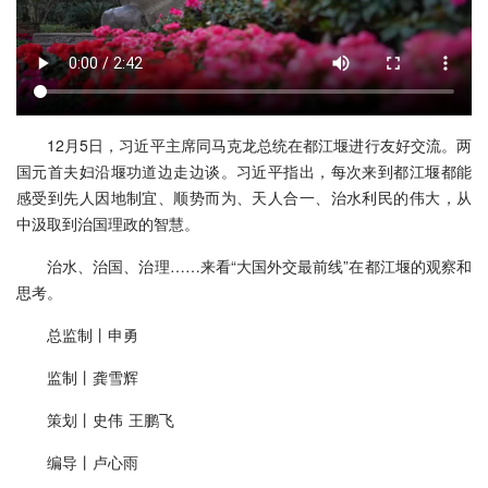
12月5日，习近平主席同马克龙总统在都江堰进行友好交流。两
国元首夫妇沿堰功道边走边谈。习近平指出，每次来到都江堰都能
感受到先人因地制宜、顺势而为、天人合一、治水利民的伟大，从
中汲取到治国理政的智慧。
治水、治国、治理……来看“大国外交最前线”在都江堰的观察和
思考。
总监制丨申勇
监制丨龚雪辉
策划丨史伟 王鹏飞
编导丨卢心雨