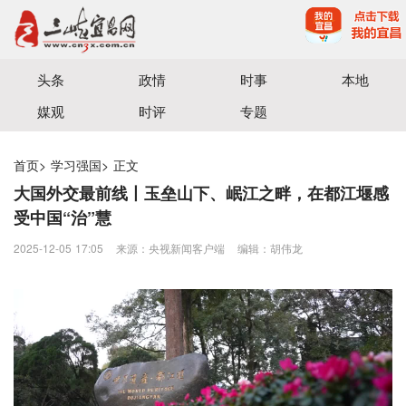
宜昌三峡融媒体中心主办
头条
政情
时事
本地
媒观
时评
专题
首页
>
学习强国
>
正文
大国外交最前线丨玉垒山下、岷江之畔，在都江堰感
受中国“治”慧
2025-12-05 17:05
来源：央视新闻客户端
编辑：胡伟龙