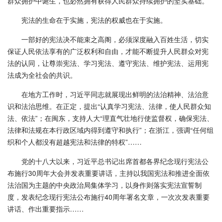
群众拥护中诞生，也必然拥有获得人民群众持续拥护的坚实基础。
宪法的生命在于实施，宪法的权威也在于实施。
一部好的宪法决不能束之高阁，必须深度融入百姓生活，切实
保证人民依法享有的广泛权利和自由，才能不断提升人民群众对宪
法的认同，让尊崇宪法、学习宪法、遵守宪法、维护宪法、运用宪
法成为全社会的共识。
在地方工作时，习近平同志就展现出鲜明的法治精神、法治意
识和法治思维。在正定，提出“认真学习宪法、法律，使人民群众知
法、依法”；在闽东，支持人大“理直气壮地行使监督权，确保宪法、
法律和法规在本行政区域内得到遵守和执行”；在浙江，强调“任何组
织和个人都没有超越宪法和法律的特权”……
党的十八大以来，习近平总书记出席首都各界纪念现行宪法公
布施行30周年大会并发表重要讲话，主持以我国宪法和推进全面依
法治国为主题的中央政治局集体学习，以身作则落实宪法宣誓制
度，发表纪念现行宪法公布施行40周年署名文章，一次次发表重要
讲话、作出重要指示……