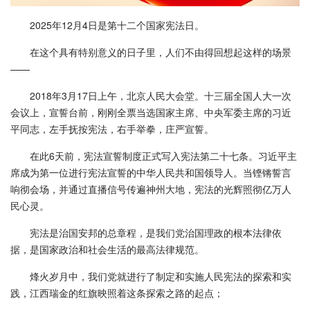
2025年12月4日是第十二个国家宪法日。
在这个具有特别意义的日子里，人们不由得回想起这样的场景
——
2018年3月17日上午，北京人民大会堂。十三届全国人大一次
会议上，宣誓台前，刚刚全票当选国家主席、中央军委主席的习近
平同志，左手抚按宪法，右手举拳，庄严宣誓。
在此6天前，宪法宣誓制度正式写入宪法第二十七条。习近平主
席成为第一位进行宪法宣誓的中华人民共和国领导人。当铿锵誓言
响彻会场，并通过直播信号传遍神州大地，宪法的光辉照彻亿万人
民心灵。
宪法是治国安邦的总章程，是我们党治国理政的根本法律依
据，是国家政治和社会生活的最高法律规范。
烽火岁月中，我们党就进行了制定和实施人民宪法的探索和实
践，江西瑞金的红旗映照着这条探索之路的起点；