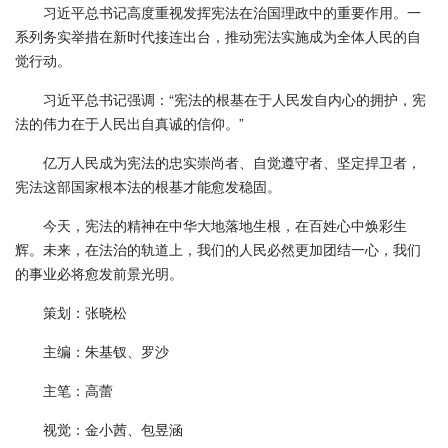
习近平总书记高度重视发挥宪法在治国理政中的重要作用。一
系列务实举措在新时代接连出台，推动宪法实施成为全体人民的自
觉行动。
习近平总书记强调：“宪法的根基在于人民发自内心的拥护，宪
法的伟力在于人民出自真诚的信仰。”
亿万人民成为宪法的忠实崇尚者、自觉遵守者、坚定捍卫者，
宪法这部国家根本法的根基才能愈发稳固。
今天，宪法的精神在中华大地落地生根，在百姓心中焕彩生
辉。未来，在法治的轨道上，我们的人民必然更加团结一心，我们
的事业必将愈发前景光明。
策划：张晓松
主编：朱基钗、罗沙
主笔：高蕾
视觉：金小茜、包昱涵