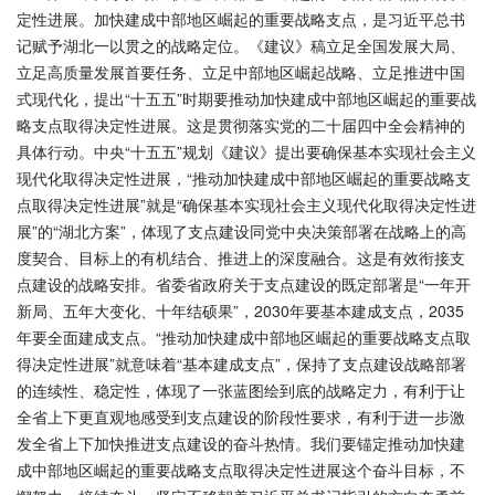
定性进展。加快建成中部地区崛起的重要战略支点，是习近平总书
记赋予湖北一以贯之的战略定位。《建议》稿立足全国发展大局、
立足高质量发展首要任务、立足中部地区崛起战略、立足推进中国
式现代化，提出“十五五”时期要推动加快建成中部地区崛起的重要战
略支点取得决定性进展。这是贯彻落实党的二十届四中全会精神的
具体行动。中央“十五五”规划《建议》提出要确保基本实现社会主义
现代化取得决定性进展，“推动加快建成中部地区崛起的重要战略支
点取得决定性进展”就是“确保基本实现社会主义现代化取得决定性进
展”的“湖北方案”，体现了支点建设同党中央决策部署在战略上的高
度契合、目标上的有机结合、推进上的深度融合。这是有效衔接支
点建设的战略安排。省委省政府关于支点建设的既定部署是“一年开
新局、五年大变化、十年结硕果”，2030年要基本建成支点，2035
年要全面建成支点。“推动加快建成中部地区崛起的重要战略支点取
得决定性进展”就意味着“基本建成支点”，保持了支点建设战略部署
的连续性、稳定性，体现了一张蓝图绘到底的战略定力，有利于让
全省上下更直观地感受到支点建设的阶段性要求，有利于进一步激
发全省上下加快推进支点建设的奋斗热情。我们要锚定推动加快建
成中部地区崛起的重要战略支点取得决定性进展这个奋斗目标，不