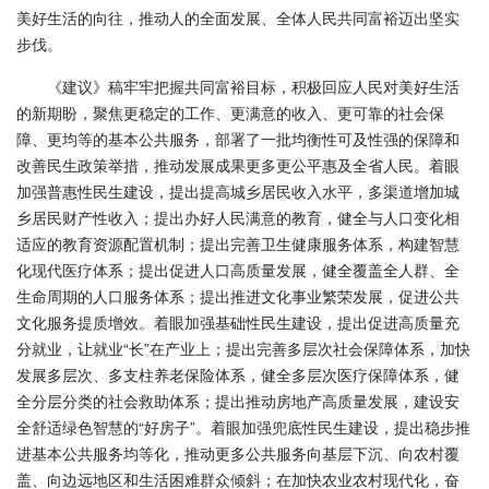
美好生活的向往，推动人的全面发展、全体人民共同富裕迈出坚实
步伐。
《建议》稿牢牢把握共同富裕目标，积极回应人民对美好生活
的新期盼，聚焦更稳定的工作、更满意的收入、更可靠的社会保
障、更均等的基本公共服务，部署了一批均衡性可及性强的保障和
改善民生政策举措，推动发展成果更多更公平惠及全省人民。着眼
加强普惠性民生建设，提出提高城乡居民收入水平，多渠道增加城
乡居民财产性收入；提出办好人民满意的教育，健全与人口变化相
适应的教育资源配置机制；提出完善卫生健康服务体系，构建智慧
化现代医疗体系；提出促进人口高质量发展，健全覆盖全人群、全
生命周期的人口服务体系；提出推进文化事业繁荣发展，促进公共
文化服务提质增效。着眼加强基础性民生建设，提出促进高质量充
分就业，让就业“长”在产业上；提出完善多层次社会保障体系，加快
发展多层次、多支柱养老保险体系，健全多层次医疗保障体系，健
全分层分类的社会救助体系；提出推动房地产高质量发展，建设安
全舒适绿色智慧的“好房子”。着眼加强兜底性民生建设，提出稳步推
进基本公共服务均等化，推动更多公共服务向基层下沉、向农村覆
盖、向边远地区和生活困难群众倾斜；在加快农业农村现代化，奋