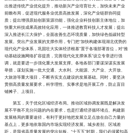
出推进传统产业优化提升，推动新兴产业培育壮大，加快未来产业
前瞻布局，促进现代服务业优质高效发展，深化产业链群协同提
质；提出增强原始创新策源功能，强化企业科技创新主体地位，加
快重大科技成果高效转化应用，一体推进教育科技人才发展；提出
深入推进长江大保护，全面改善生态环境质量，加快绿色低碳转型
发展。突出产业发展的支撑作用，专门把“加快构建体现湖北优势的
现代化产业体系，巩固壮大实体经济根基”置于各项部署首位，对“‌推
动基础设施网络扩容提质，完善现代化支撑体系”设立专章进行强
调，就是要进一步强化重大发展支撑。各地各部门要谋深谋实发展
举措，谋划实施一批大交通、大水利、大能源、大产业、大开放、
大旅游等重大项目，不断夯实支点建设的发展基础。同时，要坚决
贯彻高质量发展要求，科学理性、实事求是地开展工作，防止盲目
铺摊子、上项目。
第五，关于优化区域经济布局。推动区域协调发展既是解决发
展不平衡不充分问题的内在要求，也是打通经济循环堵点、构建新
发展格局的重要途径，有利于更好地把发展立足点放在自己力量的
基点上，更多地依靠国内市场实现经济发展。城乡差别、区域差
距，是我省高质量发展的突出短板。“十五五”时期，我们必须紧扣高