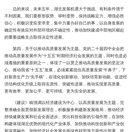
总的来说，未来五年，湖北发展机遇大于挑战、有利条件强于
不利因素。我们要察形驭势、审时度势，保持战略定力、增强必胜
信心，积极识变应变求变，集中力量办好自己的事，以自身发展的
确定性有效应对外部环境的不确定性，推动加快建成中部地区崛起
的重要战略支点取得决定性进展。
第四，关于以推动高质量发展为主题。党的二十届四中全会把
推动高质量发展作为“十五五”时期经济社会发展的主题，同时也是必
须遵循的重要原则之一，体现了一以贯之推动高质量发展的坚定决
心。推动我省“十五五”发展，必须紧紧扭住高质量发展“牛鼻子”，下
好新质生产力“先手棋”，在强化创新驱动、加快培育新动能、促进经
济结构优化升级上取得实质性、突破性进展，推动实现更高质量、
更有效率、更加公平、更可持续、更为安全的发展。
《建议》稿强调以经济建设为中心，以高质量发展为主题，完
整准确全面贯彻新发展理念，积极服务构建新发展格局，推动经济
持续健康发展和社会全面进步。突出科技创新的引领作用，在加快
构建体现湖北优势的现代化产业体系、加快推动科技创新和产业创
新深度融合、加快经济社会发展全面绿色转型等方面作出部署，提