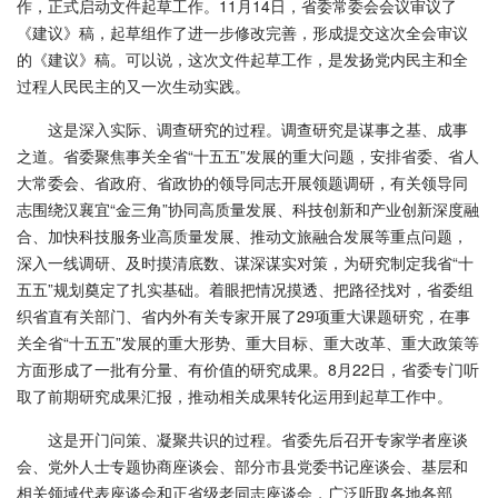
作，正式启动文件起草工作。11月14日，省委常委会会议审议了
《建议》稿，起草组作了进一步修改完善，形成提交这次全会审议
的《建议》稿。可以说，这次文件起草工作，是发扬党内民主和全
过程人民民主的又一次生动实践。
这是深入实际、调查研究的过程。调查研究是谋事之基、成事
之道。省委聚焦事关全省“十五五”发展的重大问题，安排省委、省人
大常委会、省政府、省政协的领导同志开展领题调研，有关领导同
志围绕汉襄宜“金三角”协同高质量发展、科技创新和产业创新深度融
合、加快科技服务业高质量发展、推动文旅融合发展等重点问题，
深入一线调研、及时摸清底数、谋深谋实对策，为研究制定我省“十
五五”规划奠定了扎实基础。着眼把情况摸透、把路径找对，省委组
织省直有关部门、省内外有关专家开展了29项重大课题研究，在事
关全省“十五五”发展的重大形势、重大目标、重大改革、重大政策等
方面形成了一批有分量、有价值的研究成果。8月22日，省委专门听
取了前期研究成果汇报，推动相关成果转化运用到起草工作中。
这是开门问策、凝聚共识的过程。省委先后召开专家学者座谈
会、党外人士专题协商座谈会、部分市县党委书记座谈会、基层和
相关领域代表座谈会和正省级老同志座谈会，广泛听取各地各部