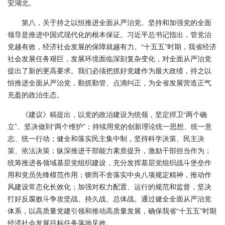
安湖北。
第八，关于持之以恒推进全面从严治党。坚持和加强党的全面
领导是推进中国式现代化的根本保证。习近平总书记指出，管党治
党越有效，经济社会发展的保障就越有力。“十五五”时期，我省经济
社会发展任务艰巨，发展环境面临深刻复杂变化，对全面从严治党
提出了新的更高要求。我们必须把抓好党建作为最大政绩，持之以
恒推进全面从严治党，勤抓勤管、点滴纠正，为全省发展营造正气
充盈的政治生态。
《建议》稿提出，以党的政治建设为统领，坚定捍卫“两个确
立”、坚决做到“两个维护”；持续用党的创新理论统一思想、统一意
志、统一行动；健全和落实民主集中制，坚持科学决策、民主决
策、依法决策；纵深推进干部能力素质提升，激励干部担当作为；
统筹推进各领域基层党组织建设，充分发挥基层党组织战斗堡垒作
用和党员先锋模范作用；锲而不舍落实中央八项规定精神，推动作
风建设常态化长效化；加强对权力配置、运行的规范和监督，坚决
打好反腐败斗争攻坚战、持久战、总体战。通过健全全面从严治党
体系，以高质量党建引领和推动高质量发展，确保我省“十五五”时期
经济社会发展目标任务落地见效。