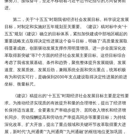
懈努力、接续奋斗，坚定不移朝着习近平总书记指引的方向奋勇前
进。
第二，关于“十五五”时期我省经济社会发展目标。科学设定发展
目标，对制定和实施好五年规划至关重要。《建议》稿对标中央“十
五五”规划《建议》确立的目标体系，紧扣加快建成中部地区崛起的
重要战略支点取得决定性进展这个奋斗目标，明确了“高质量发展取
得显著成效、创新驱动发展支撑作用明显增强、进一步全面深化改
革取得新突破”等7个方面的经济社会发展主要目标。这些目标综合
考虑了我省发展基础、条件和趋势，聚焦整体提升发展能级、发展
速度、发展质效、发展后劲，兼顾系统全面和突出重点，统筹积极
有为和切实可行，是确保到2030年支点建设取得决定性进展的前进
坐标、衡量标尺。
《建议》稿提出的“十五五”时期经济社会发展目标主要是定性要
求。为推动经济实现质的有效提升和量的合理增长，提出了经济增
长保持适当速度、全要素生产率稳步提升、居民收入增长和经济增
长同步、劳动报酬提高和劳动生产率提高同步等重要目标；为持续
深化改革、扩大开放，提出了重点领域和关键环节改革取得重大进
展，新时代“九州通衢”“九州通商”“九州通融”的枢纽地位更加巩固，