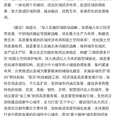
质量、一体化两个关键词，优化区域经济布局，促进区域协调发
展，努力形成区域协调、城乡融合、优势互补、各展所长的发展格
局。
《建议》稿提出，“深入实施区域联动战略，深度融入长江经济
带发展、中部地区崛起等国家战略，优化重大生产力布局，构建优
势互补、高质量发展的区域经济布局和国土空间体系”。优化国土空
间发展格局。就是要深入实施主体功能区战略，保持城市化地区、
农产品主产区、重点生态功能区格局总体稳定，构建“三廊四屏多片
区”的国土空间保护格局。深入推进以人为本的新型城镇化。就是要
优化城市规模结构，促进大中小城市和小城镇协调发展、集约紧凑
布局；分类推进以县城为重要载体的城镇化建设，实施县域经济“双
20”帮扶机制、“双百”科技赋能工程、经济强县高质量发展行动，加
快百强县进位、千亿县扩容；坚持城市内涵式发展，建设具有荆楚
特色的创新、宜居、美丽、韧性、文明、智慧现代化人民城市。推
动汉襄宜“金三角”协同高质量发展。就是要坚持极核引领，支持武汉
加快建设国家中心城市，全力打造“五个中心”、建设现代化大武汉，
发挥武汉都市圈主引擎作用，加快推进深度同城化发展；支持襄阳
打造中西部发展的区域性中心城市，带动“襄十随神”城市群协同发