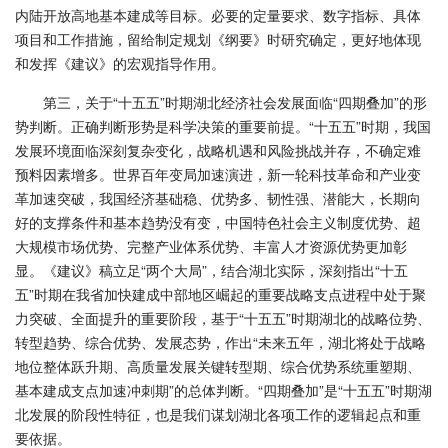
内陆开放高地基本建成等目标。必要的定量要求、数字指标、具体
项目和工作措施，留给制定规划《纲要》时研究确定，更好地体现
和发挥《建议》的宏观指导作用。
第三，关于“十五五”时期湖北经济社会发展面临“四期叠加”的形
势判断。正确判断形势是科学决策的重要前提。“十五五”时期，我国
发展环境面临深刻复杂变化，战略机遇和风险挑战并存，不确定难
预料因素增多。世界百年变局加速演进，新一轮科技革命和产业变
革加速突破，我国经济基础稳、优势多、韧性强、潜能大，长期向
好的支撑条件和基本趋势没有变，中国特色社会主义制度优势、超
大规模市场优势、完整产业体系优势、丰富人才资源优势更加彰
显。《建议》稿立足“两个大局”，结合湖北实际，深刻指出“十五
五”时期在我省加快建成中部地区崛起的重要战略支点进程中处于聚
力突破、全面提升的重要阶段，基于“十五五”时期湖北的战略位势、
转型趋势、综合优势、发展态势，作出“未来五年，湖北将处于战略
地位整体跃升期、高质量发展关键转型期、综合优势系统重塑期、
基本建成支点加速冲刺期”的总体判断。“四期叠加”是“十五五”时期湖
北发展的阶段性特征，也是我们谋划湖北各项工作的逻辑起点和重
要依据。