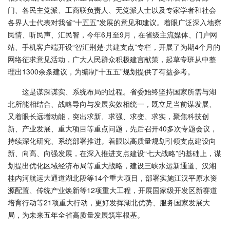
门、各民主党派、工商联负责人、无党派人士以及专家学者和社会
各界人士代表对我省“十五五”发展的意见和建议。着眼广泛深入地察
民情、听民声、汇民智，今年6月至9月，在省级主流媒体、门户网
站、手机客户端开设“智汇荆楚·共建支点”专栏，开展了为期4个月的
网络征求意见活动，广大人民群众积极建言献策，起草专班从中整
理出1300余条建议，为编制“十五五”规划提供了有益参考。
这是谋深谋实、系统布局的过程。省委始终坚持国家所需与湖
北所能相结合、战略导向与发展实效相统一，既立足当前谋发展、
又着眼长远增动能，突出求新、求强、求变、求实，聚焦科技创
新、产业发展、重大项目等重点问题，先后召开40多次专题会议，
持续深化研究、系统部署推进。着眼以高质量规划引领支点建设向
新、向高、向强发展，在深入推进支点建设“七大战略”的基础上，谋
划提出优化区域经济布局等重大战略，建设三峡水运新通道、汉湘
桂内河航运大通道湖北段等14个重大项目，部署实施江汉平原水资
源配置、传统产业焕新等12项重大工程，开展国家级开发区新赛道
培育行动等21项重大行动，更好发挥湖北优势、服务国家发展大
局，为未来五年全省高质量发展筑牢根基。