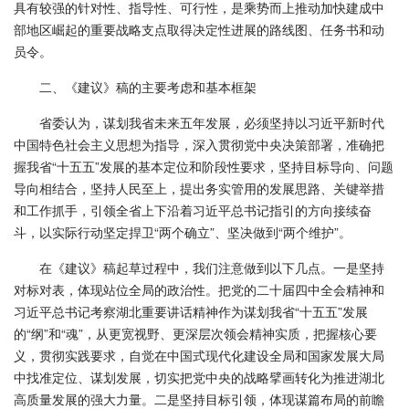
具有较强的针对性、指导性、可行性，是乘势而上推动加快建成中
部地区崛起的重要战略支点取得决定性进展的路线图、任务书和动
员令。
二、《建议》稿的主要考虑和基本框架
省委认为，谋划我省未来五年发展，必须坚持以习近平新时代
中国特色社会主义思想为指导，深入贯彻党中央决策部署，准确把
握我省“十五五”发展的基本定位和阶段性要求，坚持目标导向、问题
导向相结合，坚持人民至上，提出务实管用的发展思路、关键举措
和工作抓手，引领全省上下沿着习近平总书记指引的方向接续奋
斗，以实际行动坚定捍卫“两个确立”、坚决做到“两个维护”。
在《建议》稿起草过程中，我们注意做到以下几点。一是坚持
对标对表，体现站位全局的政治性。把党的二十届四中全会精神和
习近平总书记考察湖北重要讲话精神作为谋划我省“十五五”发展
的“纲”和“魂”，从更宽视野、更深层次领会精神实质，把握核心要
义，贯彻实践要求，自觉在中国式现代化建设全局和国家发展大局
中找准定位、谋划发展，切实把党中央的战略擘画转化为推进湖北
高质量发展的强大力量。二是坚持目标引领，体现谋篇布局的前瞻