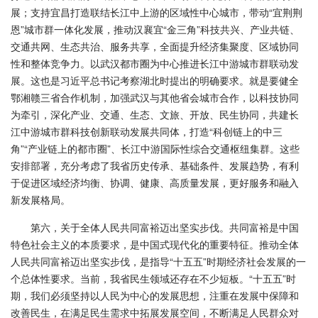
展；支持宜昌打造联结长江中上游的区域性中心城市，带动“宜荆荆
恩”城市群一体化发展，推动汉襄宜“金三角”科技共兴、产业共链、
交通共网、生态共治、服务共享，全面提升经济集聚度、区域协同
性和整体竞争力。以武汉都市圈为中心推进长江中游城市群联动发
展。这也是习近平总书记考察湖北时提出的明确要求。就是要健全
鄂湘赣三省合作机制，加强武汉与其他省会城市合作，以科技协同
为牵引，深化产业、交通、生态、文旅、开放、民生协同，共建长
江中游城市群科技创新联动发展共同体，打造“科创链上的中三
角”“产业链上的都市圈”、长江中游国际性综合交通枢纽集群。这些
安排部署，充分考虑了我省历史传承、基础条件、发展趋势，有利
于促进区域经济均衡、协调、健康、高质量发展，更好服务和融入
新发展格局。
第六，关于全体人民共同富裕迈出坚实步伐。共同富裕是中国
特色社会主义的本质要求，是中国式现代化的重要特征。推动全体
人民共同富裕迈出坚实步伐，是指导“十五五”时期经济社会发展的一
个总体性要求。当前，我省民生领域还存在不少短板。“十五五”时
期，我们必须坚持以人民为中心的发展思想，注重在发展中保障和
改善民生，在满足民生需求中拓展发展空间，不断满足人民群众对