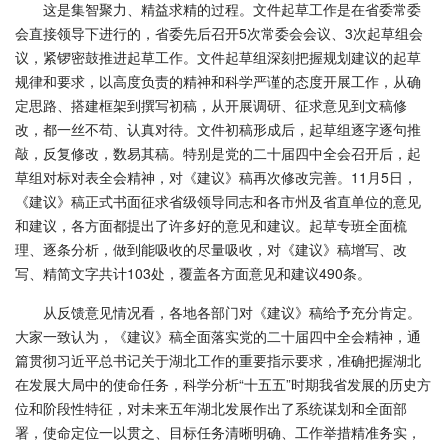
这是集智聚力、精益求精的过程。文件起草工作是在省委常委
会直接领导下进行的，省委先后召开5次常委会会议、3次起草组会
议，紧锣密鼓推进起草工作。文件起草组深刻把握规划建议的起草
规律和要求，以高度负责的精神和科学严谨的态度开展工作，从确
定思路、搭建框架到撰写初稿，从开展调研、征求意见到文稿修
改，都一丝不苟、认真对待。文件初稿形成后，起草组逐字逐句推
敲，反复修改，数易其稿。特别是党的二十届四中全会召开后，起
草组对标对表全会精神，对《建议》稿再次修改完善。11月5日，
《建议》稿正式书面征求省级领导同志和各市州及省直单位的意见
和建议，各方面都提出了许多好的意见和建议。起草专班全面梳
理、逐条分析，做到能吸收的尽量吸收，对《建议》稿增写、改
写、精简文字共计103处，覆盖各方面意见和建议490条。
从反馈意见情况看，各地各部门对《建议》稿给予充分肯定。
大家一致认为，《建议》稿全面落实党的二十届四中全会精神，通
篇贯彻习近平总书记关于湖北工作的重要指示要求，准确把握湖北
在发展大局中的使命任务，科学分析“十五五”时期我省发展的历史方
位和阶段性特征，对未来五年湖北发展作出了系统谋划和全面部
署，使命定位一以贯之、目标任务清晰明确、工作举措精准务实，