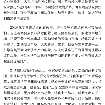
企业家预期，大力培育新时代楚商。深化营商环境重点领域改革，
纵深推进“高效办成一件事”，构建亲清政商关系。健全规范涉企执法
长效机制，强化产权执法司法保护，加强对查封、扣押、冻结等强
制措施的司法监督。
20.深化要素市场化配置改革。进一步完善市场体系和市场机
制，促进各类要素资源高效配置，建立健全城乡统一的建设用地市
场、功能完善的资本市场、流动顺畅的劳动力市场、转化高效的技
术市场。加快建设产权、人力资源、技术、数据等要素交易平台，
引导各类要素向新质生产力集聚。依法稳妥推进工商业用地使用权
续期工作。推动司法判决执行与破产制度有机衔接，依法有效盘活
被查封冻结财产。
21.加快大财政体系建设。落实积极财政政策，加强财政科学管
理，增强财政可持续性。强化财政资源统筹，深化国有“三资”管理改
革，统筹盘活存量和做优增量，畅通分类处置与规范利用路径，持
续完善监管制度，显著提升国有“三资”配置效率和使用效益。深化零
基预算改革，更好管控支出总量、优化支出结构、创新支出方式，
加强预算绩效管理，强化重大战略任务和基本民生财力保障。按照
权责清晰、财力协调、区域均衡的原则，优化省以下财政体制，增