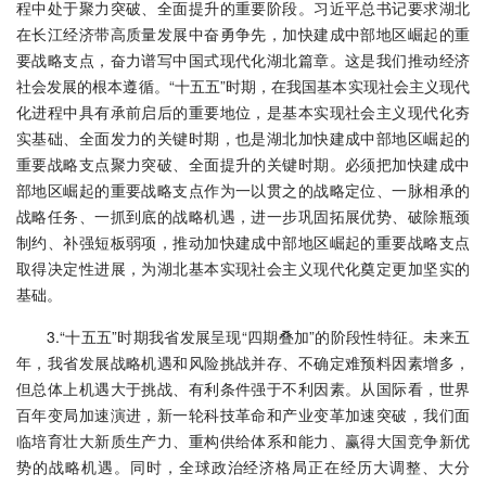
程中处于聚力突破、全面提升的重要阶段。习近平总书记要求湖北
在长江经济带高质量发展中奋勇争先，加快建成中部地区崛起的重
要战略支点，奋力谱写中国式现代化湖北篇章。这是我们推动经济
社会发展的根本遵循。“十五五”时期，在我国基本实现社会主义现代
化进程中具有承前启后的重要地位，是基本实现社会主义现代化夯
实基础、全面发力的关键时期，也是湖北加快建成中部地区崛起的
重要战略支点聚力突破、全面提升的关键时期。必须把加快建成中
部地区崛起的重要战略支点作为一以贯之的战略定位、一脉相承的
战略任务、一抓到底的战略机遇，进一步巩固拓展优势、破除瓶颈
制约、补强短板弱项，推动加快建成中部地区崛起的重要战略支点
取得决定性进展，为湖北基本实现社会主义现代化奠定更加坚实的
基础。
3.“十五五”时期我省发展呈现“四期叠加”的阶段性特征。未来五
年，我省发展战略机遇和风险挑战并存、不确定难预料因素增多，
但总体上机遇大于挑战、有利条件强于不利因素。从国际看，世界
百年变局加速演进，新一轮科技革命和产业变革加速突破，我们面
临培育壮大新质生产力、重构供给体系和能力、赢得大国竞争新优
势的战略机遇。同时，全球政治经济格局正在经历大调整、大分