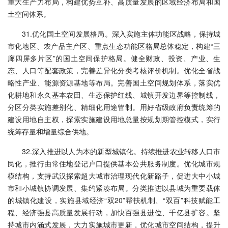
重大生产力布局，构建优势互补、高质量发展的区域经济布局和国
土空间体系。
31.优化国土空间发展格局。深入实施主体功能区战略，保持城
市化地区、农产品主产区、重点生态功能区格局总体稳定，构建“三
廊四屏多片区”的国土空间保护格局。健全财政、投资、产业、生
态、人口等配套政策，完善差异化分类考核评价机制。优化全省战
略性产业、能源资源基地等布局。完善国土空间规划体系，落实优
化耕地和永久基本农田、生态保护红线、城镇开发边界等控制线，
分区分类实施差别化、精细化用途管制。用好省级政府负责统筹的
建设用地自主权，探索实施建设用地总量按规划期管控模式，实行
统筹存量和增量综合供地。
32.深入推进以人为本的新型城镇化。持续推进农业转移人口市
民化，推行由常住地登记户口提供基本公共服务制度。优化城市规
模结构，支持武汉探索超大城市治理现代化新路子，促进大中小城
市和小城镇协调发展、集约紧凑布局。分类推进以县城为重要载体
的城镇化建设，实施县域经济“双20”帮扶机制、“双百”科技赋能工
程、经济强县高质量发展行动，加快百强县进位、千亿县扩容。坚
持城市内涵式发展，大力实施城市更新，优化城市空间结构，提升