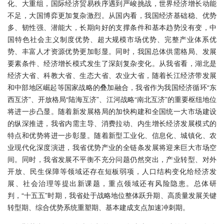
化、大重组，国际经济贸易秩序遇到严峻挑战，世界经济增长动能
不足，大国博弈更加复杂激烈。从国内看，我国经济基础稳、优势
多、韧性强、潜能大，长期向好的支撑条件和基本趋势没有变，中
国特色社会主义制度优势、超大规模市场优势、完整产业体系优
势、丰富人才资源优势更加彰显。同时，我国总体供需格局、发展
要素条件、经济增长模式发生了深刻复杂变化。从我省看，湖北是
经济大省、科教大省、生态大省、农业大省，随着长江经济带发展
和中部地区崛起等国家战略的叠加融合，我省作为我国经济循环“东
西互济”、开放格局“陆海互济”、江河战略“南北互济”的重要枢纽地位
将进一步凸显。随着新发展格局的加快构建和全国统一大市场建设
的纵深推进，我省内需主导、消费拉动、内生增长经济发展模式的
特点和优势将进一步彰显。随着新型工业化、信息化、城镇化、农
业现代化深度演进，我省优势产业的全链条发展将迎来巨大市场空
间。同时，我省发展不平衡不充分问题仍然突出，产业转型、对外
开放、民生保障等领域还存在短板弱项，人口结构变化给经济发
展、社会治理等提出新课题，重点领域还有风险隐患。总体研
判，“十五五”时期，我省处于战略地位整体跃升期、高质量发展关键
转型期、综合优势系统重塑期、基本建成支点加速冲刺期。