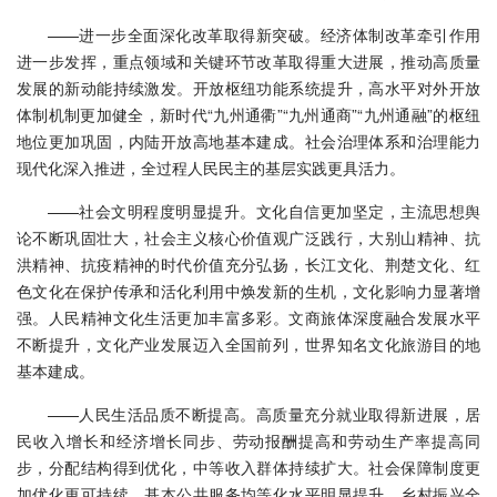
——进一步全面深化改革取得新突破。经济体制改革牵引作用
进一步发挥，重点领域和关键环节改革取得重大进展，推动高质量
发展的新动能持续激发。开放枢纽功能系统提升，高水平对外开放
体制机制更加健全，新时代“九州通衢”“九州通商”“九州通融”的枢纽
地位更加巩固，内陆开放高地基本建成。社会治理体系和治理能力
现代化深入推进，全过程人民民主的基层实践更具活力。
——社会文明程度明显提升。文化自信更加坚定，主流思想舆
论不断巩固壮大，社会主义核心价值观广泛践行，大别山精神、抗
洪精神、抗疫精神的时代价值充分弘扬，长江文化、荆楚文化、红
色文化在保护传承和活化利用中焕发新的生机，文化影响力显著增
强。人民精神文化生活更加丰富多彩。文商旅体深度融合发展水平
不断提升，文化产业发展迈入全国前列，世界知名文化旅游目的地
基本建成。
——人民生活品质不断提高。高质量充分就业取得新进展，居
民收入增长和经济增长同步、劳动报酬提高和劳动生产率提高同
步，分配结构得到优化，中等收入群体持续扩大。社会保障制度更
加优化更可持续，基本公共服务均等化水平明显提升。乡村振兴全