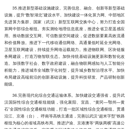
35.推进新型基础设施建设。完善信息、融合、创新等新型基础
设施，提升“数智湖北”建设水平。加快建设一体化算力网、中部地区
先进算力集群、国家（武汉）新型互联网交换中心，努力打造全国
算网中部综合枢纽。夯实测绘地理信息底座，推进全省卫星遥感应
用。推动数据交互网、可信数据空间建设，促进数据要素高效流通
和价值释放。推进下一代移动通信网络、高通量低时延全光网络、
卫星互联网建设，持续提升网络运载能力。推进物联网、区块链服
务网建设，打造万物智联生态。加快传统基础设施更新和数智化改
造。加强数字社会、数字政府建设，融合物联网感知与人工智能分
析能力，推进城市全域数字化转型，提升城乡数智治理水平。加快
布局建设高端前沿的创新基础设施，提升科技研发、产品研制创新
能级。
36.完善现代化综合交通运输体系。加快建设交通强省，提升武
汉国际性综合交通枢纽能级，强化襄阳、宜昌、“黄冈—鄂州—黄
石”全国性综合交通枢纽功能，打造一批区域性综合交通枢纽。贯通
沿江、京港（台）、呼南等高铁主通道，完善以武汉“超米字型”铁路
枢纽为核心的省域高铁布局。推进沪渝、京港澳等“两纵两横”高速公