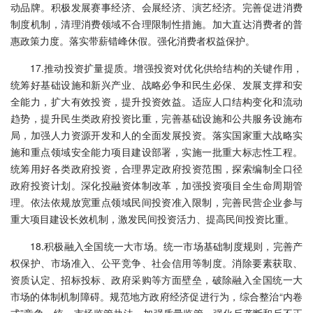
动品牌。积极发展赛事经济、会展经济、演艺经济。完善促进消费
制度机制，清理消费领域不合理限制性措施。加大直达消费者的普
惠政策力度。落实带薪错峰休假。强化消费者权益保护。
17.推动投资扩量提质。增强投资对优化供给结构的关键作用，
统筹好基础设施和新兴产业、战略必争和民生必保、发展支撑和安
全能力，扩大有效投资，提升投资效益。适应人口结构变化和流动
趋势，提升民生类政府投资比重，完善基础设施和公共服务设施布
局，加强人力资源开发和人的全面发展投资。落实国家重大战略实
施和重点领域安全能力项目建设部署，实施一批重大标志性工程。
统筹用好各类政府投资，合理界定政府投资范围，探索编制全口径
政府投资计划。深化投融资体制改革，加强投资项目全生命周期管
理。依法依规放宽重点领域民间投资准入限制，完善民营企业参与
重大项目建设长效机制，激发民间投资活力、提高民间投资比重。
18.积极融入全国统一大市场。统一市场基础制度规则，完善产
权保护、市场准入、公平竞争、社会信用等制度。消除要素获取、
资质认定、招标投标、政府采购等方面壁垒，破除融入全国统一大
市场的体制机制障碍。规范地方政府经济促进行为，综合整治“内卷