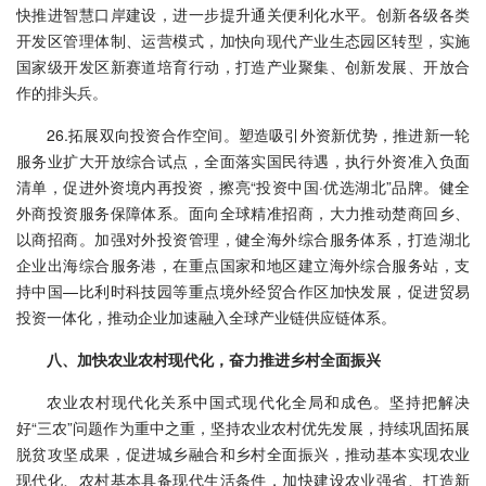
快推进智慧口岸建设，进一步提升通关便利化水平。创新各级各类
开发区管理体制、运营模式，加快向现代产业生态园区转型，实施
国家级开发区新赛道培育行动，打造产业聚集、创新发展、开放合
作的排头兵。
26.拓展双向投资合作空间。塑造吸引外资新优势，推进新一轮
服务业扩大开放综合试点，全面落实国民待遇，执行外资准入负面
清单，促进外资境内再投资，擦亮“投资中国·优选湖北”品牌。健全
外商投资服务保障体系。面向全球精准招商，大力推动楚商回乡、
以商招商。加强对外投资管理，健全海外综合服务体系，打造湖北
企业出海综合服务港，在重点国家和地区建立海外综合服务站，支
持中国—比利时科技园等重点境外经贸合作区加快发展，促进贸易
投资一体化，推动企业加速融入全球产业链供应链体系。
八、加快农业农村现代化，奋力推进乡村全面振兴
农业农村现代化关系中国式现代化全局和成色。坚持把解决
好“三农”问题作为重中之重，坚持农业农村优先发展，持续巩固拓展
脱贫攻坚成果，促进城乡融合和乡村全面振兴，推动基本实现农业
现代化、农村基本具备现代生活条件，加快建设农业强省、打造新