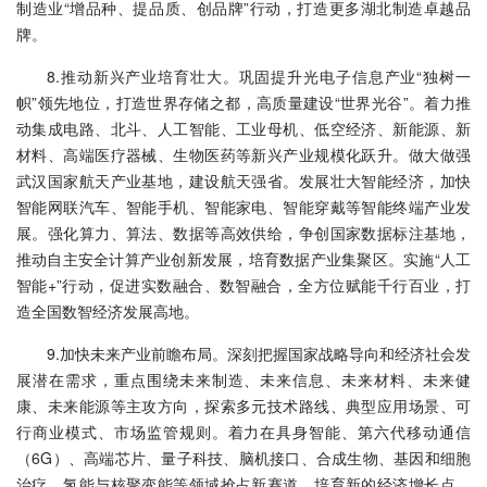
制造业“增品种、提品质、创品牌”行动，打造更多湖北制造卓越品
牌。
8.推动新兴产业培育壮大。巩固提升光电子信息产业“独树一
帜”领先地位，打造世界存储之都，高质量建设“世界光谷”。着力推
动集成电路、北斗、人工智能、工业母机、低空经济、新能源、新
材料、高端医疗器械、生物医药等新兴产业规模化跃升。做大做强
武汉国家航天产业基地，建设航天强省。发展壮大智能经济，加快
智能网联汽车、智能手机、智能家电、智能穿戴等智能终端产业发
展。强化算力、算法、数据等高效供给，争创国家数据标注基地，
推动自主安全计算产业创新发展，培育数据产业集聚区。实施“人工
智能+”行动，促进实数融合、数智融合，全方位赋能千行百业，打
造全国数智经济发展高地。
9.加快未来产业前瞻布局。深刻把握国家战略导向和经济社会发
展潜在需求，重点围绕未来制造、未来信息、未来材料、未来健
康、未来能源等主攻方向，探索多元技术路线、典型应用场景、可
行商业模式、市场监管规则。着力在具身智能、第六代移动通信
（6G）、高端芯片、量子科技、脑机接口、合成生物、基因和细胞
治疗、氢能与核聚变能等领域抢占新赛道，培育新的经济增长点。