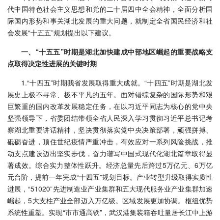
代中国特色社会主义思想和党的二十届四中全会精神，全面分析国
际国内形势和事关湖北发展的重大问题，就制定全省国民经济和社
会发展“十五五”规划提出以下建议。
一、“十五五”时期是湖北加快建成中部地区崛起的重要战略支
点取得决定性进展的关键时期
1.“十四五”时期我省发展取得重大成就。“十四五”时期是湖北发
展史上极不寻常、极不平凡的五年。面对错综复杂的国际形势和艰
巨繁重的国内改革发展稳定任务，在以习近平同志为核心的党中央
坚强领导下，省委团结带领全省人民深入学习贯彻习近平总书记考
察湖北重要讲话精神，坚决贯彻落实党中央决策部署，顽强拼搏、
砥砺奋进，顶住世纪疫情严重冲击，有效应对一系列风险挑战，推
动支点建设迈出坚实步伐，奋力谱写中国式现代化湖北篇章取得显
著成效。综合实力整体性跃升。经济总量先后跨过5万亿元、6万亿
元台阶，提前一年完成“十四五”规划目标。产业转型升级取得实质性
进展，“51020”先进制造业产业集群和五大现代服务业产业集群加速
崛起，5大支柱产业全部迈入万亿级。区域发展更加协调。枢纽优势
系统性重塑。实现“市市通高铁”，武汉港集装箱吞吐量居长江中上游