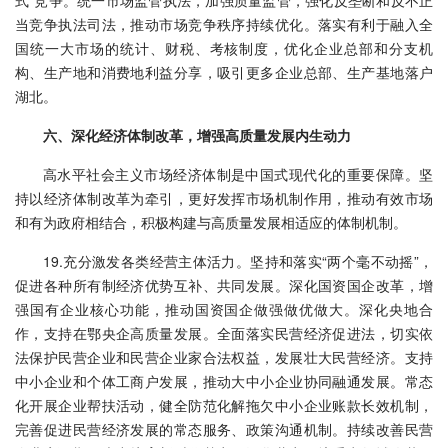
式”竞争。统一市场监管执法，加强质量监管，强化反垄断和反不正
当竞争执法司法，推动市场竞争秩序持续优化。落实有利于融入全
国统一大市场的统计、财税、考核制度，优化企业总部和分支机
构、生产地和消费地利益分享，吸引更多企业总部、生产基地落户
湖北。
六、深化经济体制改革，增强高质量发展内生动力
高水平社会主义市场经济体制是中国式现代化的重要保障。坚
持以经济体制改革为牵引，更好发挥市场机制作用，推动有效市场
和有为政府相结合，积极构建与高质量发展相适应的体制机制。
19.充分激发各类经营主体活力。坚持和落实“两个毫不动摇”，
促进各种所有制经济优势互补、共同发展。深化国资国企改革，增
强国有企业核心功能，推动国资国企做强做优做大。深化央地合
作，支持在鄂央企高质量发展。全面落实民营经济促进法，切实依
法保护民营企业和民营企业家合法权益，发展壮大民营经济。支持
中小企业和个体工商户发展，推动大中小企业协同融通发展。常态
化开展企业帮扶活动，健全防范化解拖欠中小企业账款长效机制，
完善促进民营经济发展的常态服务、政策沟通机制。持续改善民营