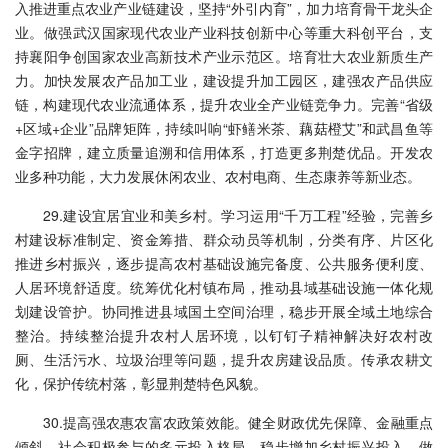
入推进重点农业产业链建设，坚持“外引内育”，加力培育骨干龙头企
业。做强武汉国家现代农业产业科技创新中心等重大科创平台，支
持襄阳争创国家农业高新技术产业示范区。培育壮大农业新质生产
力。加快发展农产品加工业，建设提升加工园区，建强农产品供应
链，构建现代农业流通体系，提升农业全产业链竞争力。完善“省级
+区域+企业”品牌矩阵，持续叫响“虾鳝米茶、藕菇橙艾”和武昌鱼等
金字招牌，建立质量追溯和信用体系，打造更多荆楚优品。开发农
业多种功能，大力发展休闲农业、农村电商、生态康养等新业态。
29.建设宜居宜业和美乡村。学习运用“千万工程”经验，完善乡
村建设标准制定、资金筹措、群众动员等机制，分类有序、片区化
推进乡村振兴，逐步提高农村基础设施完备度、公共服务便利度、
人居环境舒适度。统筹优化村镇布局，推动县域基础设施一体化规
划建设管护。协同推进县域国土空间治理，稳步开展全域土地综合
整治。持续整治提升农村人居环境，以钉钉子精神解决好农村改
厕、生活污水、垃圾治理等问题，提升农房建设品质。传承农耕文
化，保护传统村落，彰显荆楚特色风貌。
30.提高强农惠农富农政策效能。健全财政优先保障、金融重点
倾斜、社会积极参与的多元投入格局，稳步增加乡村振兴投入。做