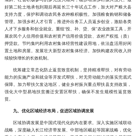
好第二轮土地承包到期后再延长三十年试点工作，加大对产粮大县
支持力度，保护和调动农民务农种粮积极性。加强粮食购销和储备
管理。加强乡村人才引育，推进外出务工人员返乡创业，激励各类
人才下乡服务和创业就业。重组“投、补、贷、保”农业政策工具，开
展农民个人信用价值和农村资产信用价值贷款、农村产权抵（质）
押贷款。节约集约利用农村集体经营性建设用地，依法盘活用好闲
置土地和房屋。发展壮大新型农村集体经济。加快构建农民收入持
续较快增长的长效机制。
统筹建立常态化防止返贫致贫机制，坚持精准帮扶，对有劳动
能力的实施产业和就业等开发式帮扶，对无劳动能力的落实兜底式
保障。加力帮扶欠发达地区，健全乡村振兴重点帮扶县支持政策，
强化大中型易地扶贫搬迁安置区帮扶，确保不发生规模性返贫致
贫。
九、优化区域经济布局，促进区域协调发展
区域协调发展是中国式现代化的内在要求。深入实施区域联动
战略，深度融入长江经济带发展、中部地区崛起等国家战略，优化