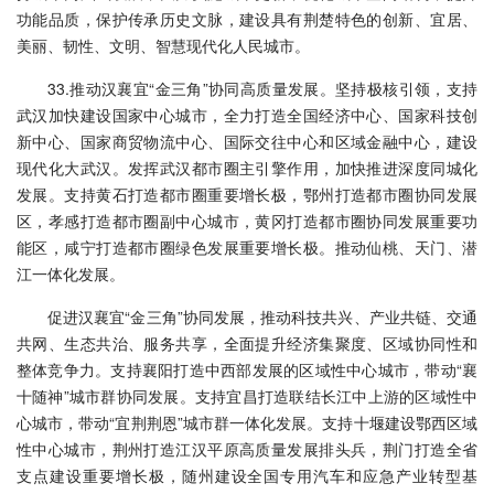
功能品质，保护传承历史文脉，建设具有荆楚特色的创新、宜居、
美丽、韧性、文明、智慧现代化人民城市。
33.推动汉襄宜“金三角”协同高质量发展。坚持极核引领，支持
武汉加快建设国家中心城市，全力打造全国经济中心、国家科技创
新中心、国家商贸物流中心、国际交往中心和区域金融中心，建设
现代化大武汉。发挥武汉都市圈主引擎作用，加快推进深度同城化
发展。支持黄石打造都市圈重要增长极，鄂州打造都市圈协同发展
区，孝感打造都市圈副中心城市，黄冈打造都市圈协同发展重要功
能区，咸宁打造都市圈绿色发展重要增长极。推动仙桃、天门、潜
江一体化发展。
促进汉襄宜“金三角”协同发展，推动科技共兴、产业共链、交通
共网、生态共治、服务共享，全面提升经济集聚度、区域协同性和
整体竞争力。支持襄阳打造中西部发展的区域性中心城市，带动“襄
十随神”城市群协同发展。支持宜昌打造联结长江中上游的区域性中
心城市，带动“宜荆荆恩”城市群一体化发展。支持十堰建设鄂西区域
性中心城市，荆州打造江汉平原高质量发展排头兵，荆门打造全省
支点建设重要增长极，随州建设全国专用汽车和应急产业转型基