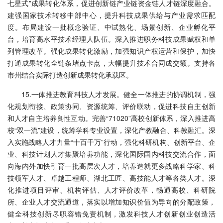
七星式”成果转化体系，促进创新链产业链资金链人才链深度融合。
建强国家技术转移中部中心，提升科技成果供给与产业需求匹配
度。布局建设一批概念验证、中试熟化、场景创新、企业孵化平
台，培育高水平技术经理人队伍。深入推进职务科技成果赋权和单
列管理改革。强化成果转化激励，加强知识产权运营和保护，加快
打通成果转化全链条堵点卡点，大幅提升技术合同成交额。支持各
市州结合实际打造创新成果转化承载区。
15.一体推进教育科技人才发展。健全一体推进的协调机制，强
化规划衔接、政策协同、资源统筹、评价联动，促进科技自主创新
和人才自主培养良性互动。完善“71020”高校创新体系，深入推进高
校“双一流”建设，统筹学科专业设置，深化产教融合、科教融汇。深
入实施战略人才力量“十百千万”行动，强化科研机构、创新平台、企
业、科技计划人才集聚培养功能，深化国际国内科技交流合作，面
向海内外加快引育一批高层次人才，培养造就更多战略科学家、科
技领军人才、卓越工程师、湖北工匠、高技能人才等各类人才。深
化推进项目评审、机构评估、人才评价改革，畅通高校、科研院
所、企业人才交流通道，落实以增加知识价值为导向的分配政策，
健全科技创新尽职容错免责机制，激发科技人才创新创业创造活