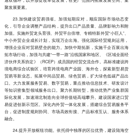
通双循环，以开放促改革促发展，在更广范围内拓展发展空间、集
聚发展要素。
23.加快建设贸易强省。加强短期应对，顺应国际市场动态变
化，引导企业调整产品结构，提升出口产品质量、品牌影响力和附
加值。实施外贸龙头育强、外贸平台倍增、专精特新外贸“小巨人”、
中小外贸企业成长计划，实现万企出海。强化国际经贸规则运用，
增强企业应对贸易壁垒的能力。加快中期拓新，实施千企百展出海
拓市场行动，加强与共建“一带一路”沿线国家和地区、《区域全面经
济伙伴关系协定》（RCEP）成员国的经贸交流合作。高标准建设跨
境电商综合试验区，培育跨境电商产业园、海外仓，探索新型易货
贸易等新业态。拓展中间品贸易、绿色贸易，扩大绿色低碳产品出
口。大力发展服务贸易、数字贸易，重点推动信息技术、研发设计
等知识密集型领域服务出口。聚力长期转型，推动优势产业集群国
际化发展，加速湖北制造向全球价值链高端攀升。建设国家进口贸
易促进创新示范区。深化内外贸一体化发展，搭建综合贸易服务平
台，促进制度规则协同、市场高效衔接、产品标准互认、服务体系
融合。
24.提升开放枢纽功能。依托得中独厚的区位优势，建设陆海空