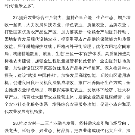
时代“鱼米之乡”。
27.提升农业综合生产能力。坚持产量产能、生产生态、增产增
收一起抓，大力发展科技农业、绿色农业、质量农业、品牌农业，
打造国家优质农产品生产区。加力落实新一轮粮食产能提升行动，
因地制宜发展现代设施农业，提高重要农产品供给保障能力和质量
效益。严守耕地保护红线，严格占补平衡管理，优化农用地空间布
局，构建耕地数量、质量、生态“三位一体”保护体系。高质量推进高
标准农田建设，加强全过程质量监管和长效管护，全面提升耕地质
量。加快建设江汉平原高效优质农产品生产样板区。深入推进种业
振兴，建设“武汉·中国种都”。加快发展高端智能、丘陵山区适用农
机，促进良田良种良机良法集成增效。推广种养循环生产方式，全
面推进农业绿色转型，积极探索碳汇农业。发展林下经济，壮大林
草产业。培育壮大新型农业经营主体，发展农业适度规模经营，健
全农业社会化服务体系，增强综合农事服务功能，促进小农户和现
代农业发展有机衔接。
28.推动农村一二三产业融合发展。坚持需求牵引和市场导向，
强龙头、延链条、兴业态、树品牌，把农业建成现代化大产业。深