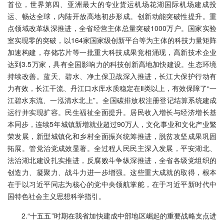
首位，世界第四、亚洲最大的专业货运机场花湖国际机场建成投
运、畅达全球，内陆开放高地初步形成。创新动能突破性提升。重
点领域改革纵深推进，全省经营主体总量突破1000万户。国家实验
室实现零的突破，以164家国家级创新平台等为主体的科技力量矩阵
加速构建，存储芯片等一批重大科技成果竞相涌现，高新技术企业
达到3.5万家，具有全国影响力的科技创新高地加快建设。生态环境
持续改善。蓝天、碧水、净土保卫战深入推进，长江大保护行动有
力有效，长江干流、丹江口水库水质稳定在Ⅱ类以上，有效保障了“一
江碧水东流、一泓清水北上”。全国碳排放权注册登记结算系统建成
运行并实现扩容。民生福祉全面提升。居民收入增长与经济增长基
本同步，连续5年城镇新增就业超过90万人，文化事业和文化产业繁
荣发展，新型城镇化和乡村全面振兴统筹推进，脱贫攻坚成果巩固
拓展。管党治党成效显著。全过程人民民主深入发展，平安湖北、
法治湖北建设扎实推进，反腐败斗争纵深推进，全省各级党组织的
创造力、凝聚力、战斗力进一步增强。这些重大成就的取得，根本
在于以习近平同志为核心的党中央领航掌舵，在于习近平新时代中
国特色社会主义思想科学指引。
2.“十五五”时期在我省加快建成中部地区崛起的重要战略支点进