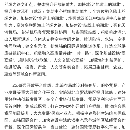
丝绸之路交汇点，整体提升开放辐射力。加快建设“轨道上的湖北”，
提升中欧班列（武汉）集结中心枢纽集结能力，全方位融入陆上丝
绸之路。加快建设“水运上的湖北”，增强武汉长江中游航运中心辐射
能力，高效率联通海上丝绸之路。加快建设“航线上的湖北”，强化天
河机场、花湖机场客货双枢纽协同，加密国际航线，积极构建湖北
出入境新通道，立体式支撑空中丝绸之路。推进陆港、水港、空港
协同联动，健全多元化、韧性强的国际运输通道体系，打造全球供
应链组织中心。积极融入高质量共建“一带一路”，深化基础设施“硬
联通”、规则标准“软联通”、人文交流“心联通”，加强海外利益保护，
推进贸易、投资、产业、人文等务实合作，拓展卫生健康、农业、
建造等领域合作新空间。
25.做强开放平台能级。统筹布局建设科技创新、服务贸易、产
业发展等重大开放合作平台。实施湖北自贸试验区提升战略，建好
用好联动创新发展区，在全产业链创新发展、贸易便利化等方面开
展首创性、集成式探索，打造对内对外开放门户枢纽。推动综合保
税区能级提升，大力发展“保税+”业态。积极申建鄂州空港综合保税
区。加强国际合作，加快建设中法武汉生态示范城等区域经贸合作
样板。深化国际贸易单一窗口建设，建好国际贸易数字化平台，加