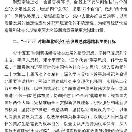
荆楚潮涌正劲，会当奋楫笃行。全省上下要深刻领悟“两个确
立”的决定性意义，增强“四个意识”、坚定“四个自信”、做到“两个维
护”，保持战略定力，增强必胜信心，集中力量办好自己的事，以高
质量发展的确定性应对外部环境变化的不确定性，为续写经济快速
发展和社会长期稳定两大奇迹新篇章贡献更大湖北力量。
二、“十五五”时期湖北经济社会发展总体思路和主要目标
4.“十五五”时期我省经济社会发展的指导思想。坚持马克思列宁
主义、毛泽东思想、邓小平理论、“三个代表”重要思想、科学发展
观，全面贯彻习近平新时代中国特色社会主义思想，深入贯彻党的
二十大和二十届历次全会精神，深入学习贯彻习近平总书记考察湖
北重要讲话精神，围绕全面建成社会主义现代化强国、实现第二个
百年奋斗目标，以中国式现代化全面推进中华民族伟大复兴，统筹
推进“五位一体”总体布局，协调推进“四个全面”战略布局，统筹国内
国际两个大局，完整准确全面贯彻新发展理念，积极服务构建新发
展格局，坚持稳中求进工作总基调，坚持以经济建设为中心，以推
动高质量发展为主题，以改革创新为根本动力，以满足人民日益增
长的美好生活需要为根本目的，以全面从严治党为根本保障，深入
实施支点建设“七大战略”，推动经济实现质的有效提升和量的合理增