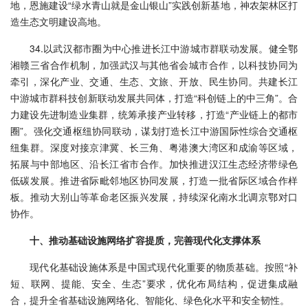
地，恩施建设“绿水青山就是金山银山”实践创新基地，神农架林区打
造生态文明建设高地。
34.以武汉都市圈为中心推进长江中游城市群联动发展。健全鄂
湘赣三省合作机制，加强武汉与其他省会城市合作，以科技协同为
牵引，深化产业、交通、生态、文旅、开放、民生协同。共建长江
中游城市群科技创新联动发展共同体，打造“科创链上的中三角”。合
力建设先进制造业集群，统筹承接产业转移，打造“产业链上的都市
圈”。强化交通枢纽协同联动，谋划打造长江中游国际性综合交通枢
纽集群。深度对接京津冀、长三角、粤港澳大湾区和成渝等区域，
拓展与中部地区、沿长江省市合作。加快推进汉江生态经济带绿色
低碳发展。推进省际毗邻地区协同发展，打造一批省际区域合作样
板。推动大别山等革命老区振兴发展，持续深化南水北调京鄂对口
协作。
十、‌推动基础设施网络扩容提质，完善现代化支撑体系
现代化基础设施体系是中国式现代化重要的物质基础。按照“补
短、联网、提能、安全、生态”要求，优化布局结构，促进集成融
合，提升全省基础设施网络化、智能化、绿色化水平和安全韧性。