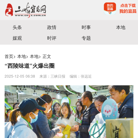
宜昌三峡融媒体中心主办
头条
政情
时事
本地
媒观
时评
专题
首页
>
本地
>
本地
>
正文
“西陵味道”火爆出圈
2025-12-05 06:38
来源：三峡日报
编辑：张远近