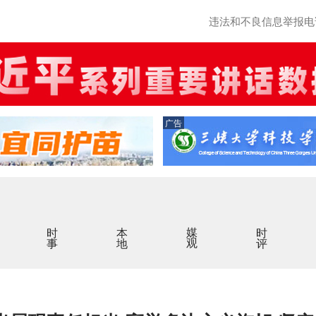
违法和不良信息举报电话：0
广告
时事
本地
媒观
时评