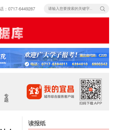
717-6449287
专题
读报纸