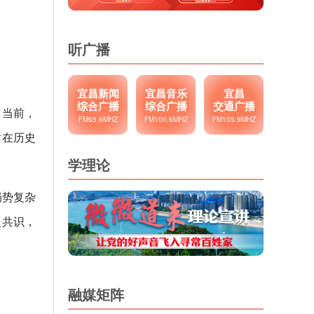
听广播
宜昌新闻
宜昌音乐
宜昌
综合广播
综合广播
交通广播
。当前，
FM95.6MHZ
FM100.6MHZ
FM105.9MHZ
站在历史
学理论
局势复杂
泛共识，
融媒矩阵