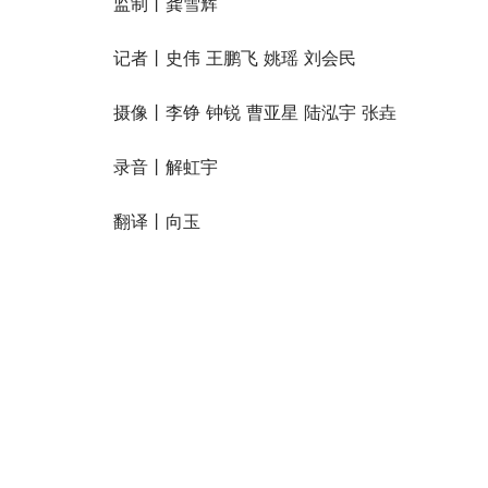
监制丨龚雪辉
记者丨史伟 王鹏飞 姚瑶 刘会民
摄像丨李铮 钟锐 曹亚星 陆泓宇 张垚
录音丨解虹宇
翻译丨向玉