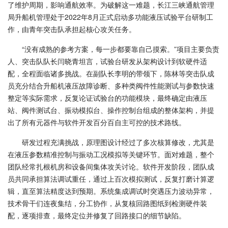
了维护周期，影响通航效率。为破解这一难题，长江三峡通航管理
局升船机管理处于2022年8月正式启动多功能液压试验平台研制工
作，由青年突击队承担起核心攻关任务。
“没有成熟的参考方案，每一步都要靠自己摸索。”项目主要负责
人、突击队队长闫晓青坦言，试验台研发从架构设计到软硬件适
配，全程面临诸多挑战。在副队长李明的带领下，陈林等突击队成
员充分结合升船机液压故障诊断、多种类阀件性能测试与参数快速
整定等实际需求，反复论证试验台的功能模块，最终确定由液压
站、阀件测试台、振动模拟台、操作控制台组成的整体架构，并提
出了所有元器件与软件开发百分百自主可控的技术路线。
研发过程充满挑战，原理图设计经过了多次核算修改，尤其是
在液压参数精准控制与振动工况模拟等关键环节。面对难题，整个
团队经常扎根机房和设备间集体攻关讨论。软件开发阶段，团队成
员共同承担算法调试重任，通过上百次模拟测试，反复打磨计算逻
辑，直至算法精度达到预期。系统集成调试时突遇压力波动异常，
技术骨干们连夜集结，分工协作，从复核回路图纸到检测硬件装
配，逐项排查，最终定位并修复了回路接口的细节缺陷。