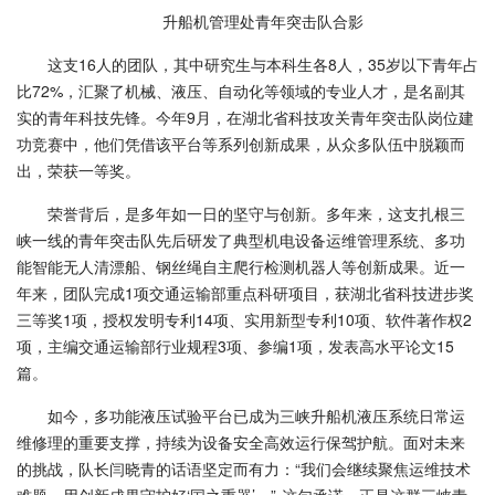
升船机管理处青年突击队合影
这支16人的团队，其中研究生与本科生各8人，35岁以下青年占
比72%，汇聚了机械、液压、自动化等领域的专业人才，是名副其
实的青年科技先锋。今年9月，在湖北省科技攻关青年突击队岗位建
功竞赛中，他们凭借该平台等系列创新成果，从众多队伍中脱颖而
出，荣获一等奖。
荣誉背后，是多年如一日的坚守与创新。多年来，这支扎根三
峡一线的青年突击队先后研发了典型机电设备运维管理系统、多功
能智能无人清漂船、钢丝绳自主爬行检测机器人等创新成果。近一
年来，团队完成1项交通运输部重点科研项目，获湖北省科技进步奖
三等奖1项，授权发明专利14项、实用新型专利10项、软件著作权2
项，主编交通运输部行业规程3项、参编1项，发表高水平论文15
篇。
如今，多功能液压试验平台已成为三峡升船机液压系统日常运
维修理的重要支撑，持续为设备安全高效运行保驾护航。面对未来
的挑战，队长闫晓青的话语坚定而有力：“我们会继续聚焦运维技术
难题，用创新成果守护好‘国之重器’。” 这句承诺，正是这群三峡青