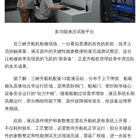
多功能液压试验平台
在三峡升船机检修现场，一台看似普通的灰色机柜前，技术人
员轻触屏幕，液压器件的关键性能参数便快速完成测试整定。这台
让检修效率实现质的飞跃的“新装备”，正是升船机管理处青年突击队
的攻关成果。
据了解，三峡升船机配备13套液压站，分布于上下闸首、船厢
厢头及驱动点等运行区域，是闸首卧倒门、船厢门、密封框等核心
设备安全运行的“动力中枢”。随着船舶过坝需求增加，液压系统长期
高频运行，部分阀组性能下降、器件故障偶有发生，给设备运维带
来挑战。
此前，液压器件维护和参数整定需在升船机原有系统上开展，
不仅耗时较长、工艺繁琐，还需暂停升船机正常运行；部分关键器
件的参数整定和性能测试无法现场完成，需返厂校核，进一步延长