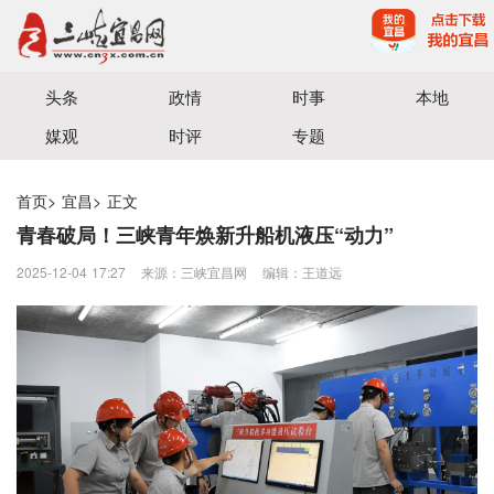
宜昌三峡融媒体中心主办
头条
政情
时事
本地
媒观
时评
专题
首页
>
宜昌
>
正文
青春破局！三峡青年焕新升船机液压“动力”
2025-12-04 17:27
来源：三峡宜昌网
编辑：王道远