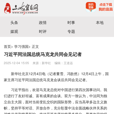
宜昌三峡融媒体中心主办
头条
政情
时事
本地
媒观
时评
专题
首页
>
学习强国
>
正文
习近平同法国总统马克龙共同会见记者
2025-12-04 15:05
来源：新华社
编辑：王道远
新华社北京12月4日电（记者董雪、冯歆然）12月4日上午，国
家主席习近平同法国总统马克龙会谈后共同会见记者。
习近平指出，欢迎马克龙总统对中国进行第四次国事访问。我
们进行了友好坦诚、富有成果的会谈。双方一致认为，中法同为独
立自主大国，面对当前变乱交织的国际形势，应当高举多边主义旗
帜，坚持平等对话、开放合作，充分彰显中法全面战略伙伴关系的