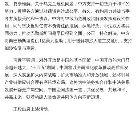
发、复杂难解。关于乌克兰危机问题，中方支持一切致力于和平的
努力，希望各方通过对话谈判达成公平、持久、有约束力并被当事
各方所接受的和平协议。中方将继续为危机政治解决发挥建设性作
用，同时坚决反对任何不负责任的甩锅、抹黑行为。中法双方将共
同努力，推动巴勒斯坦问题早日得到全面、公正、持久解决。中方
将向巴勒斯坦提供1亿美元援助，用于缓解加沙人道主义危机，支持
加沙恢复与重建。
习近平强调，对外开放是中国的基本国策，中国开放的大门只
会越开越大。“十五五”期间，中国将以全面深化改革推动高质量发
展，深入实施扩大内需战略，扩大市场准入和开放领域，还将引导
产业链供应链合理有序跨境布局。这将为中法务实合作和中法关系
发展开辟更广阔空间。中国愿同法国一道，共促发展、共筑和平、
共赢未来，朝着构建人类命运共同体方向不断迈进。
王毅出席上述活动。