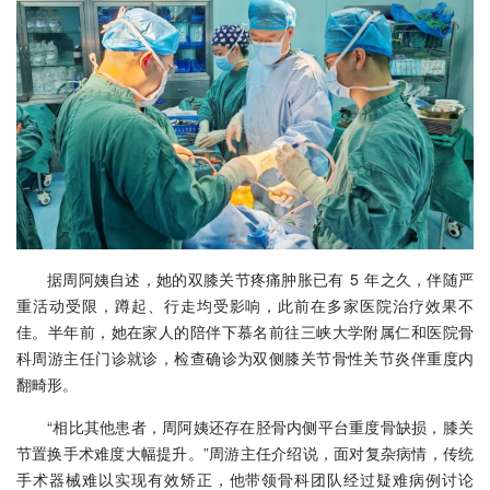
据周阿姨自述，她的双膝关节疼痛肿胀已有 5 年之久，伴随严
重活动受限，蹲起、行走均受影响，此前在多家医院治疗效果不
佳。半年前，她在家人的陪伴下慕名前往三峡大学附属仁和医院骨
科周游主任门诊就诊，检查确诊为双侧膝关节骨性关节炎伴重度内
翻畸形。
“相比其他患者，周阿姨还存在胫骨内侧平台重度骨缺损，膝关
节置换手术难度大幅提升。”周游主任介绍说，面对复杂病情，传统
手术器械难以实现有效矫正，他带领骨科团队经过疑难病例讨论