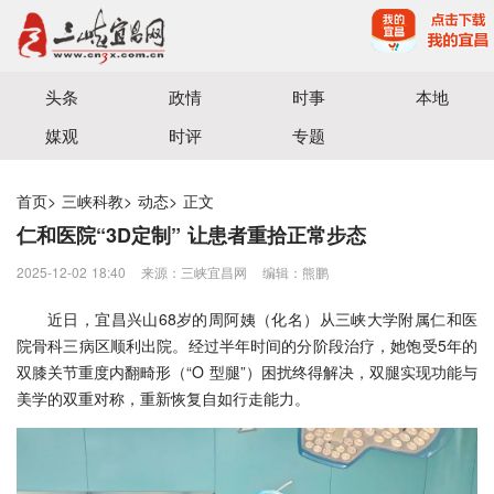
宜昌三峡融媒体中心主办
头条
政情
时事
本地
媒观
时评
专题
首页
>
三峡科教
>
动态
>
正文
仁和医院“3D定制” 让患者重拾正常步态
2025-12-02 18:40
来源：三峡宜昌网
编辑：熊鹏
近日，宜昌兴山68岁的周阿姨（化名）从三峡大学附属仁和医
院骨科三病区顺利出院。经过半年时间的分阶段治疗，她饱受5年的
双膝关节重度内翻畸形（“O 型腿”）困扰终得解决，双腿实现功能与
美学的双重对称，重新恢复自如行走能力。