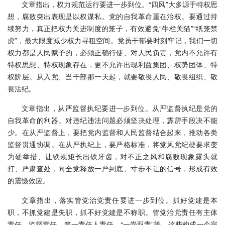
文章指出，权力规范运行要进一步到位。“四风”大多源于特权思
想，腐败突出表现是以权谋私。党的自我革命重在治权。要通过持
续努力，真正把权力关进制度的笼子，有效避免“牛栏关猫”“纸笼禁
虎”，最大限度减少权力寻租空间。党员干部要时刻牢记，我们一切
权力都是人民赋予的，必须正确行使、对人民负责，党内不允许有
特权思想、特权现象存在，更不允许出现利益集团、权势团体、特
权阶层。从入党、当干部那一天起，就要敬畏人民、敬畏组织、敬
畏法纪。
文章指出，从严监督执纪要进一步到位。从严监督执纪是党的
自我革命的利器。对违纪违法问题必须坚决处理，霹雳手段决不能
少。在从严监督上，要把党内监督和人民监督结合起来，推动各类
监督贯通协调。在从严执纪上，要严格标准，将党风党纪硬要求变
为硬举措、让铁规矩长出铁牙齿，对不正之风和腐败现象露头就
打、严肃查处，向全党释放一严到底、寸步不让的信号，形成有效
的震慑效应。
文章指出，落实管党治党责任要进一步到位。抓好党建是本
职，不抓党建是失职，抓不好党建是不称职。管党治党责任有主体
责任、监督责任、第一责任人责任、“一岗双责”等，这些构成一个完