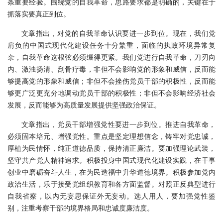
条重要经验。围绕党的自我革命，思路要求都是明确的，关键在于
抓落实要真正到位。
文章指出，对党的自我革命认识要进一步到位。现在，我们党
肩负的中国式现代化建设任务十分繁重，面临的执政环境异常复
杂，自我革命这根弦必须绷得更紧。我们党进行自我革命，刀刃向
内、激浊扬清、刮骨疗毒，非但不会影响党的形象和威信，反而能
够提高党的形象和威信；非但不会挫伤党员干部的积极性，反而能
够更广泛更充分地调动党员干部的积极性；非但不会影响经济社会
发展，反而能够为高质量发展提供坚强政治保证。
文章指出，党员干部增强党性要进一步到位。推进自我革命，
必须固本培元、增强党性。重点是坚定理想信念，铸牢对党忠诚，
厚植为民情怀，纯正道德品质，保持清正廉洁。要加强理论武装，
坚守共产党人精神追求。积极投身中国式现代化建设实践，在干事
创业中磨砺奋斗人生，在为民造福中升华道德境界。积极参加党内
政治生活，乐于接受党组织教育和各方面监督。对照正反典型进行
自我省察，以内无妄思保证外无妄动。选人用人，要加强党性鉴
别，注重考察干部的境界格局和忠诚度廉洁度。