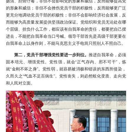
扬清、刮骨疗毒，非但不会影响党的形象和威信，反而能够提高党
的形象和威信；非但不会挫伤党员干部的积极性，反而能够更广泛
更充分地调动党员干部的积极性；非但不会影响经济社会发展，反
而能够为高质量发展提供坚强政治保证。党组织和党员无论处在哪
个层级、担负什么工作，都应该有自我革命的责任，都要把自己摆
进去，不能把自我革命当口号喊。领导干部首先是高级干部更要在
自我革命上以身作则，不能马克思主义手电筒只照别人不照自己。
第二，党员干部增强党性要进一步到位。
推进自我革命，必须
固本培元、增强党性。党性强，就会“正气存内、邪不可干”，炼
就“金刚不坏之身”。党性弱，就容易被消极和错误的东西所侵染，
久而久之“气血不足百病生”。党性丧失，则必然蜕化变质、走向党
和人民对立面。