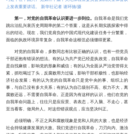
上发表重要讲话。 新华社记者 谢环驰/摄
第一，对党的自我革命认识要进一步到位。
自我革命是我们党
跳出治乱兴衰历史周期率的第二个答案，这是从长期实践探索中得
出的结论。现在，我们党肩负的中国式现代化建设任务十分繁重，
面临的执政环境异常复杂，自我革命这根弦必须绷得更紧。
对党的自我革命，多数同志有比较正确的认识，也有一些党员
干部还抱有错误的想法。有的认为共产党已经是执政党，自我革命
是自找麻烦，影响党的形象和威信；有的认为全面从严治党管得太
紧，抓吃喝过了头，反腐败用力过猛，影响干部积极性，也影响经
济社会发展；有的认为党的自我革命只是党中央的事、组织上的
事，与自己没有多大关系；有的认为自己级别不高、权力不大，离
腐败还远，不需要自我革命。正是因为有这样的认识，他们在党的
自我革命问题上，往往只是应应景、表表态，不入脑、不走心，甚
至当看客、做局外人。对这些错误观点，应当坚决纠正。
必须明确，不正之风和腐败现象是党和人民的大敌，也是经济
社会持续健康发展的大敌。我们党进行自我革命，刀刃向内、激浊