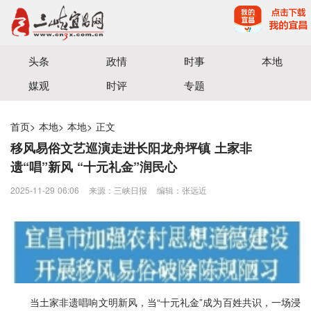
宜昌三峡融媒体中心主办
头条
政情
时事
本地
媒观
时评
专题
首页
>
本地
>
本地
>
正文
移风易俗文艺巡演走进长阳龙舟坪镇 土家非
遗“唱”新风 “十元礼金”润民心
2025-11-29 06:06
来源：​三峡日报
编辑：张远近
当土家非遗唱响文明新风，当“十元礼金”成为百姓共识，一场浸