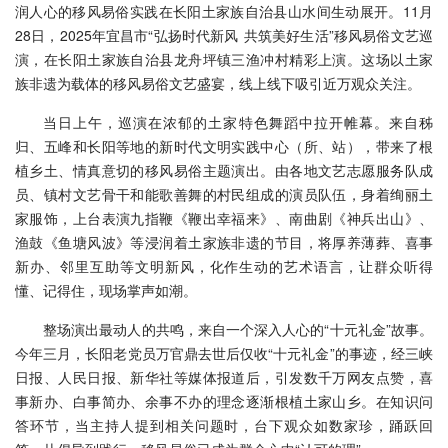
润人心的移风易俗实践在长阳土家族自治县山水间生动展开。11月
28日，2025年宜昌市“弘扬时代新风 共筑美好生活”移风易俗文艺巡
演，在长阳土家族自治县龙舟坪镇三渔冲村精彩上演。这场以土家
族非遗为载体的移风易俗文艺盛宴，线上线下吸引近万观众关注。
当日上午，巡演在浓郁的土家特色舞蹈中拉开帷幕。来自秭
归、五峰和长阳等地的新时代文明实践中心（所、站），带来了根
植乡土、情真意切的移风易俗主题演出。由各地文艺志愿服务队成
员、镇村文艺骨干和能歌善舞的村民组成的演员队伍，身着绚丽土
家服饰，上台表演九指鞭《鞭出幸福来》、南曲剧《神兵出山》、
渔鼓《鱼塘风波》等浸润着土家族非遗的节目，将厚养薄葬、喜事
新办、邻里互助等文明新风，化作生动的艺术语言，让群众听得
懂、记得住，现场掌声如潮。
整场演出最动人的共鸣，来自一个深入人心的“十元礼金”故事。
今年三月，长阳老党员万官鼎去世后仅收“十元礼金”的事迹，经三峡
日报、人民日报、新华社等媒体报道后，引发数千万网友点赞，喜
事新办、白事简办、余事不办的理念逐渐根植土家山乡。在知识问
答环节，当主持人提到相关问题时，台下观众如数家珍，踊跃回