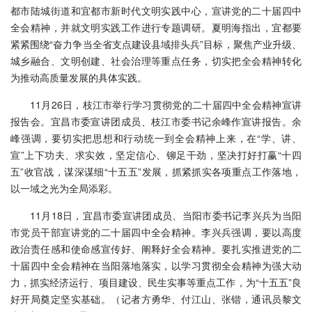
都市陆城街道和宜都市新时代文明实践中心，宣讲党的二十届四中
全会精神，并就文明实践工作进行专题调研。夏明海指出，宜都要
紧紧围绕“奋力争当全省支点建设县域排头兵”目标，聚焦产业升级、
城乡融合、文明创建、社会治理等重点任务，切实把全会精神转化
为推动高质量发展的具体实践。
11月26日，枝江市举行学习贯彻党的二十届四中全会精神宣讲
报告会。宜昌市委宣讲团成员、枝江市委书记余峰作宣讲报告。余
峰强调，要切实把思想和行动统一到全会精神上来，在“学、讲、
宣”上下功夫、求实效，坚定信心、铆足干劲，坚决打好打赢“十四
五”收官战，谋深谋细“十五五”发展，抓紧抓实各项重点工作落地，
以一域之光为全局添彩。
11月18日，宜昌市委宣讲团成员、当阳市委书记李兴兵为当阳
市党员干部宣讲党的二十届四中全会精神。李兴兵强调，要以高度
政治责任感和使命感宣传好、阐释好全会精神。要扎实推进党的二
十届四中全会精神在当阳落地落实，以学习贯彻全会精神为强大动
力，抓实经济运行、项目建设、民生实事等重点工作，为“十五五”良
好开局奠定坚实基础。（记者方勇华、付江山、张锴，通讯员黎文