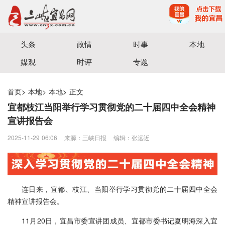
宜昌三峡融媒体中心主办
头条
政情
时事
本地
媒观
时评
专题
首页
>
本地
>
本地
>
正文
宜都枝江当阳举行学习贯彻党的二十届四中全会精神
宣讲报告会
2025-11-29 06:06
来源：三峡日报
编辑：张远近
连日来，宜都、枝江、当阳举行学习贯彻党的二十届四中全会
精神宣讲报告会。
11月20日，宜昌市委宣讲团成员、宜都市委书记夏明海深入宜