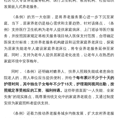
社区引入专业养老服务机构、医疗卫生机构、教育机构、社会组织
发展嵌入式养老服务。
《条例》的另一大创新，是将养老服务重心进一步下沉至家
庭。当下，居家养老仍是核心需求和主要趋势。针对该痛点，《条
例》支持医疗卫生机构为老年人提供家庭病床、上门巡诊等医疗服
务，并按照国家规定将相关服务项目纳入医保支付范围，合理确定
医保支付标准；支持养老服务机构建设和运营家庭养老床位，探索
为居家失能老年人建设家庭养老床位，将专业养老服务延伸至家
庭。同时，支持为老年人提供居家适老化改造，让老年人在熟悉的
家庭环境中安享晚年。
同时，《条例》还明确对赡养人、扶养人照顾失能或者患病住
院老人的，用人单位应当提供便利，并给予
每年累计不少于十天的
护理时间，其中独生子女每年不少于15天，护理期间视同出勤，按
照规定享受相应的工资、福利待遇。
这些举措直面“一人失能、全家
失衡”的现实痛点，既尊重传统文化中的家庭养老观念，又通过制度
安排为家庭照料者提供支持。
《条例》还着力推动养老服务城乡均衡发展，扩大农村养老服