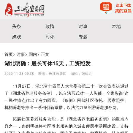
宜昌三峡融媒体中心主办
头条
政情
时事
本地
媒观
时评
专题
首页
>
时事
>
国内
>
正文
湖北明确：最长可休15天，工资照发
2025-11-28 09:38
来源：​长江云新闻
编辑：张远近
11月27日，湖北省十四届人大常委会第二十一次会议表决通过
了《湖北省养老服务条例》，以立法形式对“一人失能、全家失衡”这
一民生痛点作出了有力回应。《条例》围绕社区依托、居家照护、
机构养老等推出一系列创新举措，以法治力量织密养老服务网。
拓展社区养老服务功能，是《湖北省养老服务条例》的重点内
容之一，条例明确将社区养老服务纳入城市便民生活圈建设，支持