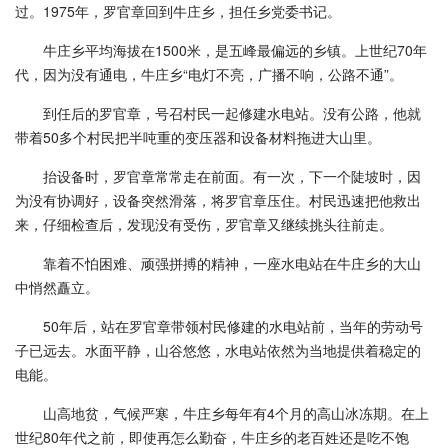
过。1975年，罗官章回到牛庄乡，担任乡党委书记。
牛庄乡平均海拔在1500米，是五峰最偏远的乡镇。上世纪70年
代，因为没有通电，牛庄乡“电灯不亮，广播不响，公路不通”。
到任后的罗官章，号召村民一起修建水电站。没有公路，他就
带着50多个村民把半吨重的变压器和设备材料拖进大山里。
抬设备时，罗官章常常走在前面。有一次，下一个陡坡时，因
为没有协调好，设备突然滑落，将罗官章压住。村民迅速把他救出
来，仔细检查后，发现没有受伤，罗官章又继续挑头往前走。
靠着不怕困难、顽强拼搏的精神，一座水电站在牛庄乡的大山
中悄然矗立。
50年后，站在罗官章带领村民修建的水电站前，当年的劳动号
子已远去。水面平静，山谷悠悠，水电站依然为当地提供着稳定的
电能。
山高地贫，气候严寒，牛庄乡每年有4个月的高山冰冻期。在上
世纪80年代之前，即使再怎么勤奋，牛庄乡的老百姓还是吃不饱