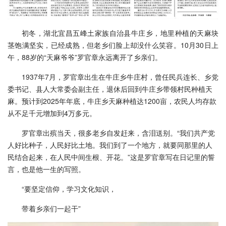
初冬，湖北宜昌五峰土家族自治县牛庄乡，地里种植的天麻块
茎饱满坚实，已经成熟，但老乡们脸上却没什么笑容。10月30日上
午，88岁的“天麻爷爷”罗官章永远离开了乡亲们。
1937年7月，罗官章出生在牛庄乡牛庄村，曾任民兵连长、乡党
委书记、县人大常委会副主任，退休后回到牛庄乡带领村民种植天
麻。预计到2025年年底，牛庄乡天麻种植达1200亩，农民人均存款
从不足千元增加到4万多元。
罗官章出殡当天，很多老乡自发赶来，含泪送别。“我们共产党
人好比种子，人民好比土地。我们到了一个地方，就要同那里的人
民结合起来，在人民中间生根、开花。”这是罗官章写在日记里的誓
言，也是他一生的写照。
“要坚定信仰，学习文化知识，
带着乡亲们一起干”