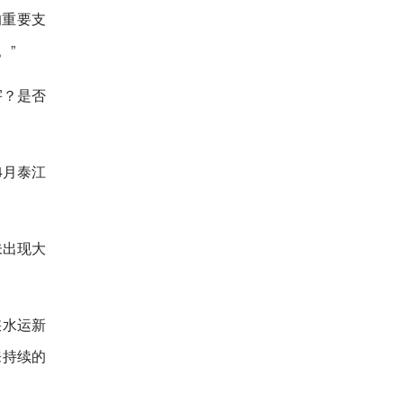
的重要支
。”
宇？是否
4月泰江
未出现大
峡水运新
来持续的