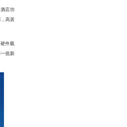
了酒店功
席，高居
的硬件载
等一批新