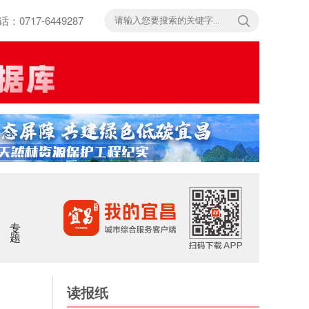
717-6449287
专题
读报纸