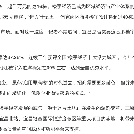
有8栋，超千万元的达16栋。楼宇经济已成为区域经济与产业体系
云见透露，“进入‘十五五’，伍家岗区商务楼宇预计将超过40栋
入市场。面对这一速度，记者不禁追问，宜昌是否需要这么多楼
87.28%，连续三年获评全国“楼宇经济十大活力城区”。今年
沿江楼宇入驻率稳定在90%左右，达到全国优秀水平。
质变。“虽然‘启用即满楼’的时代过去，招商需要更多耐心，但并
要走向精细化、优质企业淘汰落后的模式。”
楼宇经济发展的底气，源于这片土地正在发生的深刻变革。三
宜昌北站、宜昌银基国际旅游度假区等重大项目的落地，将带
要高质量的空间载体和功能平台来支撑。