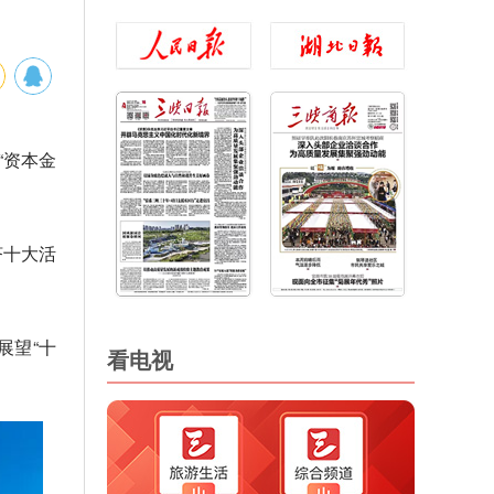
“资本金
济十大活
展望“十
看电视