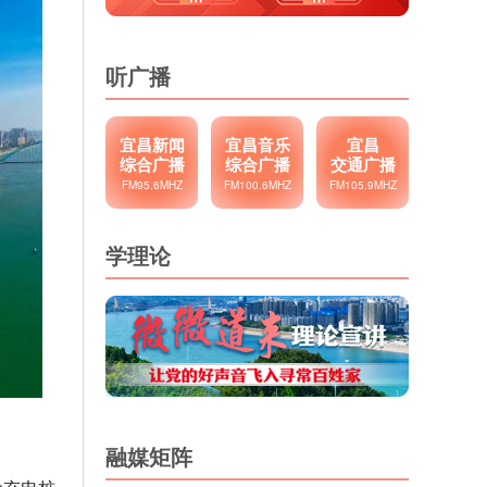
听广播
宜昌新闻
宜昌音乐
宜昌
综合广播
综合广播
交通广播
FM95.6MHZ
FM100.6MHZ
FM105.9MHZ
学理论
融媒矩阵