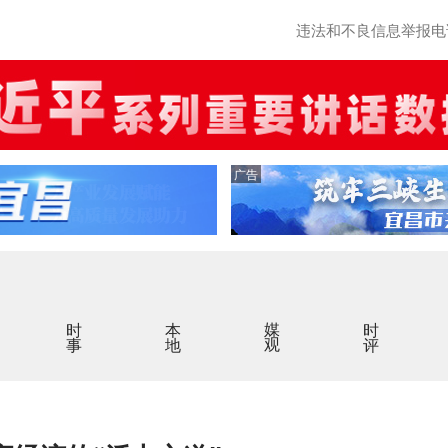
违法和不良信息举报电话：0
广告
时事
本地
媒观
时评