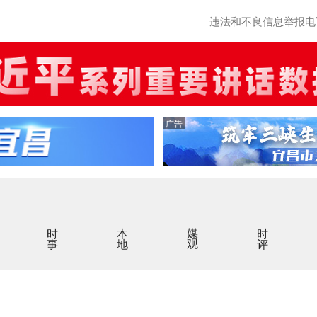
违法和不良信息举报电话：0
广告
时事
本地
媒观
时评