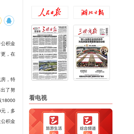
持公积金
变更，在
无房，
特
做出了努
看电视
8000
0元，多
让公积金