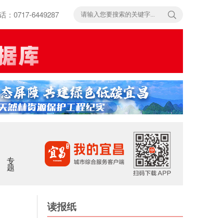
717-6449287
专题
读报纸