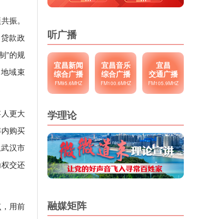
频共振。
听广播
金贷款政
制”的规
宜昌新闻
宜昌音乐
宜昌
受地域束
综合广播
综合广播
交通广播
FM95.6MHZ
FM100.6MHZ
FM105.9MHZ
存人更大
学理论
年内购买
从武汉市
动权交还
融媒矩阵
点，用前