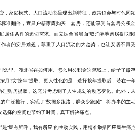
变，家庭模式、人口流动都呈现出新特征，政策也会与时代同
高标准翻倍，宜昌户籍家庭购买二套房，还能享受首套房公积
庭居住条件的迫切需求。而立足全省层面“取消异地购房提取限
工作者的安居难题，尊重了人口流动的大趋势，也让安居不再
理念里。湖北省在如何用、怎么用公积金这笔钱上，给予了缴
按月”或“按年”提取。更人性化的是，选择按年提取后，若在一
即办理购房提取，这充分考虑到了人生规划的动态变化。此外，
办理的广泛推行，实现了“数据多跑路，群众少跑腿”，将办事的主
众选择的空间也节约了时间，真正解决痛点。
是“民有所呼，我有所应”的生动实践，用精准举措回应民生痛