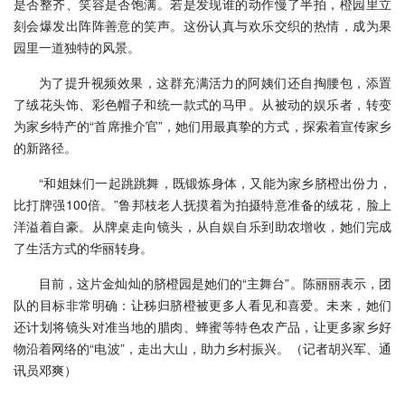
是否整齐、笑容是否饱满。若是发现谁的动作慢了半拍，橙园里立
刻会爆发出阵阵善意的笑声。这份认真与欢乐交织的热情，成为果
园里一道独特的风景。
为了提升视频效果，这群充满活力的阿姨们还自掏腰包，添置
了绒花头饰、彩色帽子和统一款式的马甲。从被动的娱乐者，转变
为家乡特产的“首席推介官”，她们用最真挚的方式，探索着宣传家乡
的新路径。
“和姐妹们一起跳跳舞，既锻炼身体，又能为家乡脐橙出份力，
比打牌强100倍。”鲁邦枝老人抚摸着为拍摄特意准备的绒花，脸上
洋溢着自豪。从牌桌走向镜头，从自娱自乐到助农增收，她们完成
了生活方式的华丽转身。
目前，这片金灿灿的脐橙园是她们的“主舞台”。陈丽丽表示，团
队的目标非常明确：让秭归脐橙被更多人看见和喜爱。未来，她们
还计划将镜头对准当地的腊肉、蜂蜜等特色农产品，让更多家乡好
物沿着网络的“电波”，走出大山，助力乡村振兴。（记者胡兴军、通
讯员邓爽）