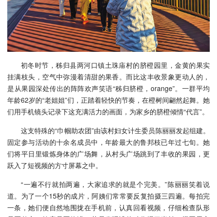
初冬时节，秭归县两河口镇土珠庙村的脐橙园里，金黄的果实
挂满枝头，空气中弥漫着清甜的果香。而比这丰收景象更动人的，
是从果园深处传出的阵阵欢声笑语“秭归脐橙，orange”。一群平均
年龄62岁的“老姐姐”们，正踏着轻快的节奏，在橙树间翩然起舞。她
们用手机镜头记录下这充满活力的画面，为家乡的脐橙倾情“代言”。
这支特殊的“巾帼助农团”由该村妇女计生委员陈丽丽发起组建。
固定参与活动的十余名成员中，年龄最大的鲁邦枝已年过七旬。她
们将平日里锻炼身体的广场舞，从村头广场跳到了丰收的果园，更
跃入了短视频的方寸屏幕之中。
“一遍不行就拍两遍，大家追求的就是个完美。”陈丽丽笑着说
道。为了一个15秒的成片，阿姨们常常要反复拍摄三四遍。每拍完
一条，她们便自然地围拢在手机前，认真回看视频，仔细检查队形