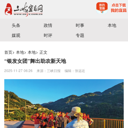
宜昌三峡融媒体中心主办
头条
政情
时事
本地
媒观
时评
专题
首页
>
本地
>
本地
>
正文
“银发女团”舞出助农新天地
2025-11-27 06:26
来源：三峡日报
编辑：张远近