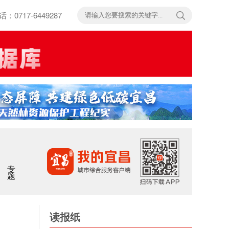
717-6449287
专题
读报纸