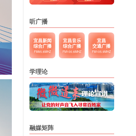
听广播
宜昌新闻
宜昌音乐
宜昌
综合广播
综合广播
交通广播
FM95.6MHZ
FM100.6MHZ
FM105.9MHZ
学理论
融媒矩阵