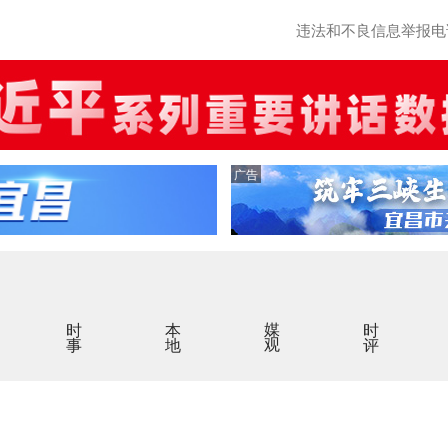
违法和不良信息举报电话：0
广告
时事
本地
媒观
时评