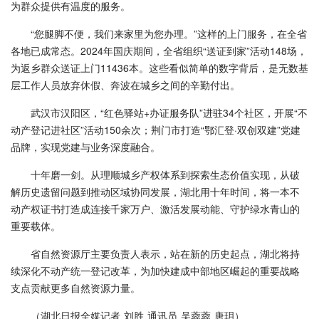
为群众提供有温度的服务。
“您腿脚不便，我们来家里为您办理。”这样的上门服务，在全省
各地已成常态。2024年国庆期间，全省组织“送证到家”活动148场，
为返乡群众送证上门11436本。这些看似简单的数字背后，是无数基
层工作人员放弃休假、奔波在城乡之间的辛勤付出。
武汉市汉阳区，“红色驿站+办证服务队”进驻34个社区，开展“不
动产登记进社区”活动150余次；荆门市打造“鄂汇登·双创双建”党建
品牌，实现党建与业务深度融合。
十年磨一剑。从理顺城乡产权体系到探索生态价值实现，从破
解历史遗留问题到推动区域协同发展，湖北用十年时间，将一本不
动产权证书打造成连接千家万户、激活发展动能、守护绿水青山的
重要载体。
省自然资源厅主要负责人表示，站在新的历史起点，湖北将持
续深化不动产统一登记改革，为加快建成中部地区崛起的重要战略
支点贡献更多自然资源力量。
（湖北日报全媒记者 刘胜 通讯员 吴蓉蓉 唐玥）