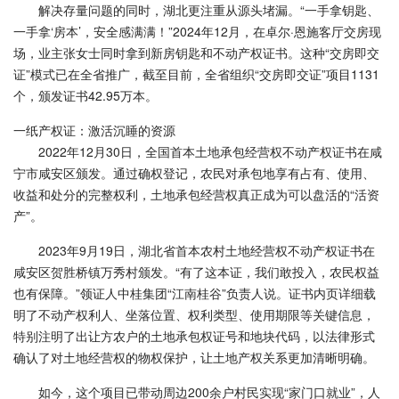
解决存量问题的同时，湖北更注重从源头堵漏。“一手拿钥匙、
一手拿‘房本’，安全感满满！”2024年12月，在卓尔·恩施客厅交房现
场，业主张女士同时拿到新房钥匙和不动产权证书。这种“交房即交
证”模式已在全省推广，截至目前，全省组织“交房即交证”项目1131
个，颁发证书42.95万本。
一纸产权证：激活沉睡的资源
2022年12月30日，全国首本土地承包经营权不动产权证书在咸
宁市咸安区颁发。通过确权登记，农民对承包地享有占有、使用、
收益和处分的完整权利，土地承包经营权真正成为可以盘活的“活资
产”。
2023年9月19日，湖北省首本农村土地经营权不动产权证书在
咸安区贺胜桥镇万秀村颁发。“有了这本证，我们敢投入，农民权益
也有保障。”领证人中桂集团“江南桂谷”负责人说。证书内页详细载
明了不动产权利人、坐落位置、权利类型、使用期限等关键信息，
特别注明了出让方农户的土地承包权证号和地块代码，以法律形式
确认了对土地经营权的物权保护，让土地产权关系更加清晰明确。
如今，这个项目已带动周边200余户村民实现“家门口就业”，人