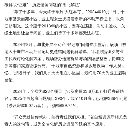
破解“办证难”：历史遗留问题的“湖北解法”
“等了十多年，今天终于拿到‘大红本’了。”2024年10月1日，十
堰市皓景丽苑小区，业主程女士抚摸着崭新的不动产权证书，眼角
泛起泪光。这个建于2013年的小区，因存在违建、消防未验收、欠
缴土地出让金等问题，业主们等了十多年都无法办证。
2024年8月，湖北开展不动产“登记难”问题专项整治，该项目被
纳入十堰市不动产登记历史遗留问题化解清单。“我们先后5次与业
主代表讨论化解方案，现场督办违建拆除与消防隐患整改，协调税
务等部门实施证缴分离。”十堰市自然资源和城乡建设局工作人员回
忆，“那段日子，我们几乎天天泡在小区里，最终用70天为业主启动
登记。”
2024年，全省为823个项目（涉及房屋23.6万套）打通办证路
径；2025年再起底问题项目390个，截至10月底，已化解389个问题
（涉及房屋9.07万套），化解率99.74%。
“群众无过错你就办，如有责任我们来担。”省自然资源厅相关负
责人的这句话，成为全省化解历史遗留问题的基本原则。