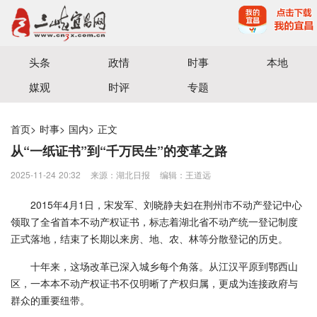
宜昌三峡融媒体中心主办
头条
政情
时事
本地
媒观
时评
专题
首页
>
时事
>
国内
>
正文
从“一纸证书”到“千万民生”的变革之路
2025-11-24 20:32
来源：湖北日报
编辑：王道远
2015年4月1日，宋发军、刘晓静夫妇在荆州市不动产登记中心
领取了全省首本不动产权证书，标志着湖北省不动产统一登记制度
正式落地，结束了长期以来房、地、农、林等分散登记的历史。
十年来，这场改革已深入城乡每个角落。从江汉平原到鄂西山
区，一本本不动产权证书不仅明晰了产权归属，更成为连接政府与
群众的重要纽带。