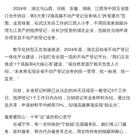
2024年，湖北与山西、河南、安徽、湖南、江西等中部五省签
订合作协议，将5大类12项高频不动产登记业务纳入“跨省通办”范
围。这意味着，在武汉光谷工作的江西人小李，不用回老家就能办
理九江房产的抵押登记；在长沙投资的湖北企业，也能在当地申请
办理宜昌不动产的登记业务。
数字化转型正在加速推进。2024年底，湖北启动省不动产登记
一体化平台建设，计划打造全国一流的不动产登记平台。“我们正在
推进‘1个底板和4大核心库’建设。”省自然资源厅相关负责人介
绍，“未来将实现全省不动产登记业务的统一受理、统一标准、统一
监管。”
目前，全省登记时限已从法定的30天压缩至一般登记3个工作
日、抵押登记1个工作日内办结，注销登记等业务即时办结。通过信
息共享，申请材料平均精简70%，32项高频事项实现“指尖办”。
服务暖民心：十年“证”途的初心坚守
在咸宁市，有一支特殊的“宁姐姐”志愿服务队。她们将上门服
务、延时服务、帮办代办服务常态化，用女性特有的细腻和耐心，