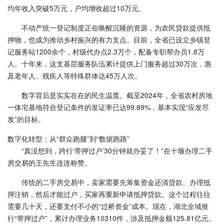
均年收入突破5万元，户均增收超过10万元。
不动产统一登记制度正在唤醒沉睡的资源，为农民贷款提供抵
押物，也成为推动乡村振兴的有力支点。目前，全省已设立乡镇登
记服务站1200余个，村级代办点2.3万个，配备专职帮办员1.8万
人。十年来，这支基层服务队伍累计提供上门服务超过30万次，惠
及老年人、残疾人等特殊群体达45万人次。
数字背后是实实在在的民生温度。截至2024年，全省农村房地
一体宅基地符合登记条件的发证率已达99.89%，基本实现“应发尽
发”的目标。
数字化转型：从“群众跑腿”到“数据跑路”
“真没想到，跨行‘带押过户’30分钟就办妥了！”在十堰办理二手
房交易的王先生连连称赞。
传统的二手房交易中，卖家需要先筹集资金还清贷款、办理抵
押注销，然后才能过户，买家再重新申请抵押贷款。这个过程往往
需要几十天，还要支付不小的“过桥资金”成本。现在，湖北全域推
行“带押过户”，累计办理业务10310件，涉及抵押金额125.81亿元。