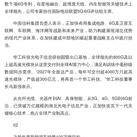
数千项6G专利，在星地融合、超维度天线、内生智能等关键技术上
全球领先，公司专家担任国际电信联盟5G/6G评估组主席。
中国信科集团负责人表示，正加快布局集成电路、6G及卫星互
联网、车联网、海洋网等战新和未来产业，助力构建展现湖北优势
的现代产业体系，在加快建成中部地区崛起重要战略支点中践行担
当。
华工科技光电子信息研创园暨出口基地，全球领先的800G及以
上超高速光模块从这里交付到全球AI算力中心，满足AI训练中毫秒级
数据同步需求。“2027年全面达产后，每年可交付超4000万只超高
速光模块，产值超300亿元，将再造一个华工科技。”华工科技董事
长马新强表示。
从光纤光缆、光器件到AI、具身智能，从3G、4G、5G到6G前
沿，已突破万亿规模的湖北光电子信息产业，正加快攻克下一代关
键核心技术，抢占全球产业制高点。
02
决胜年度新能源车销量100万辆目标