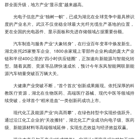
群全面升级，地方产业“显示度”越来越高。
光电子信息产业“独树一帜”，已成为湖北在全球竞争中最具辨识
度的产业名片。武汉不仅坐稳全球最大光纤光缆生产基地的位置，
更在全国的光电器件、显示面板和先进存储领域占据重要份额。
汽车制造与服务产业“大象转身”，在行业百年变革中焕发新生。
湖北依托25家整车企业、1800余家规上零部件企业构成的庞大产业
链和半径400公里的“四小时供应链圈”，正加速向新能源与智能化转
型。随着岚图、奕派等品牌快速成长，预计今年东风智能网联新能
源汽车销量突破百万辆大关。
大健康产业突破不断，“首个首次”创新成果频现。依托深厚的科
教医疗资源，湖北在生物医药、高端医疗器械、现代中医等领域持
续突破，全球首个“稻米造血”一类创新药成功上市。
现代化工及能源产业“向高而攀”，在绿色转型中实现价值跃升。
通过沿江化工企业的“关改搬转”，湖北化工产业成功向电子级、医药
级、新能源材料等高端领域延伸，实现生态效益与经济效益双赢。