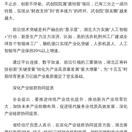
不止步、创新不停歇。武创院院属“拨转股”项目，已有三分之一成功
转股，实现从“财政支持”到“资本接力”的闭环。武创院“朋友圈”越来
越大。
前沿技术突破是科产融合的“显示度”。湖北大力实施“人工智能
+”行动，新质生产力活力澎湃。比如，美的洗衣机荆州工厂建成全
球首个智能体工厂，脑机接口实现产业化突破，人形机器人、人工
智能等产业保持20%以上增速。
通过平台连接、数字加速、前沿引领的三重驱动，湖北正将科
技创新“关键变量”转化为产业高质量发展“最大增量”，为“十五五”时
期培育更多万亿级产业集群奠定了坚实基础。
深化产业链群协同提质
全会提出，要推进传统产业优化提升，推动新兴产业培育壮
大，加快未来产业前瞻布局，促进现代服务业优质高效发展，深化
产业链群协同提质。
省经信厅负责人表示，在深化产业链群协同提质方面，湖北将
更好发挥“链长+链主+链创”三链融合机制作用，加快实施制造业优质