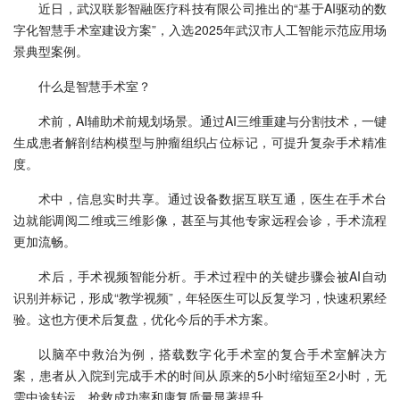
近日，武汉联影智融医疗科技有限公司推出的“基于AI驱动的数
字化智慧手术室建设方案”，入选2025年武汉市人工智能示范应用场
景典型案例。
什么是智慧手术室？
术前，AI辅助术前规划场景。通过AI三维重建与分割技术，一键
生成患者解剖结构模型与肿瘤组织占位标记，可提升复杂手术精准
度。
术中，信息实时共享。通过设备数据互联互通，医生在手术台
边就能调阅二维或三维影像，甚至与其他专家远程会诊，手术流程
更加流畅。
术后，手术视频智能分析。手术过程中的关键步骤会被AI自动
识别并标记，形成“教学视频”，年轻医生可以反复学习，快速积累经
验。这也方便术后复盘，优化今后的手术方案。
以脑卒中救治为例，搭载数字化手术室的复合手术室解决方
案，患者从入院到完成手术的时间从原来的5小时缩短至2小时，无
需中途转运，抢救成功率和康复质量显著提升。