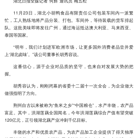
湖北日报全媒记者 何辉 通讯员 梅五松
11月23日，湖北小胡鸭食品有限责任公司包装车间内一派繁
忙，工人熟练地将产品分装、打包。车间外，等待装载的货车排起
队。这批美味即将发往广州，通过海运抵达澳大利亚、马来西亚、
泰国等国家。
“明年，我们计划进军欧洲市场，让更多国外消费者品尝并爱
上‘湖北卤味’。”该公司董事长胡秀容说。
这番信心，源于企业对品质的坚守，也来自对发展大势的把
握。
胡秀容认为，刚刚闭幕的省委十二届十一次全会，为企业做大
做强指明了方向。
荆州自古以来被称为“鱼米之乡”“中国粮仓”，水产丰饶，农产品
富足。其中，洪湖莲藕全国闻名，今年洪湖莲藕综合产值有望突破
120亿元，正引领湖北藕产业冲刺千亿目标。
丰饶的水产和优质农产品，为农产品加工企业提供了得天独厚