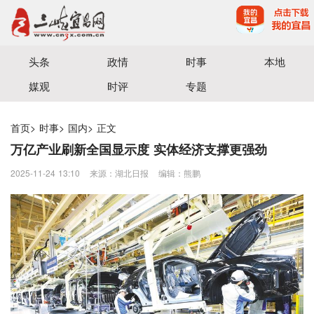
宜昌三峡融媒体中心主办
头条
政情
时事
本地
媒观
时评
专题
首页
>
时事
>
国内
>
正文
万亿产业刷新全国显示度 实体经济支撑更强劲
2025-11-24 13:10
来源：湖北日报
编辑：熊鹏