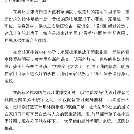
在襄州区张湾街道天使村家属院，改造后的路面平坦洁净，重
新粉刷的楼体焕然一新，曾经的杂物堆变成了小花圃，充电桩、停
车位、健身器材、供水二次增压设备一应俱全。“没想到经过改造，
这几十年的老房子，如今是越来越宜居！”看着“小而美”的新家园，
居民李强笑得合不拢嘴。
在樊城区牛首中心小学，水泥操场换成了塑胶跑道，新建的寝
室楼宽敞明亮，教室里崭新的课桌、明亮的灯光、完备的多媒体教
具让孩子们兴奋而激动。“学校变化太大了，打消了我的顾虑。能够
在家门口读上这么好的学校，我们全家都放心！”学生家长徐婷激动
地说。
在高新区桃园路与汉江北路交汇处，以“全龄友好”为设计理念的
桃园公园坐落于楼宇之间，不仅配备智能健身器材、儿童游乐天
地，更特别打造了环形林荫步道和戏曲广场，让周边5个社区的居民
在家门口即可享受自然与人文的双重馈赠。“以前只能带孩子在小区
里转圈，现在公园就在楼下，一大早他们就吵着要过来玩。”居民赵
梅说。