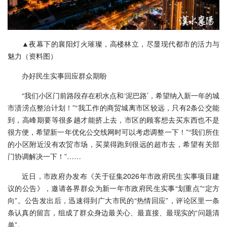
▲夜幕下的襄阳灯火璀璨，高楼林立，尽显现代都市的活力与
魅力（资料图）
办好民生实事回应群众期盼
“我们小区门前路段存在积水点和‘泥巴路’，希望纳入新一年的城
市渍涝点整治计划！”“我工作的商贸城离市区较远，只有2条公交能
到，高峰期要等很多趟才能挤上去，市区的顾客想去买东西也不是
很方便，希望新一年优化公交线网时可以考虑调整一下！”“我们所住
的小区附近没有农贸市场，买菜得跑到很远的超市去，希望有关部
门协调解决一下！”……
近日，市政府办发布《关于征集2026年市政府民生实事项目建
议的公告》，邀请各界群众为新一年市政府民生实事“划重点”“定方
向”。公告发出后，迅速得到广大市民的“热情回应”，评论区里一条
条认真的留言，组成了群众身边最关心、最直接、最现实的“问题清
单”。