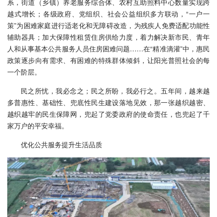
系，街道（乡镇）养老服务综合体、农村互助照料中心数量实现跨
越式增长；各级政府、党组织、社会公益组织多方联动，“一户一
策”为困难家庭进行适老化和无障碍改造，为残疾人免费适配功能性
辅助器具；加大保障性租赁住房供给力度，着力解决新市民、青年
人和从事基本公共服务人员住房困难问题……在“精准滴灌”中，惠民
政策逐步向有需求、有困难的特殊群体倾斜，让阳光普照社会的每
一个阶层。
民之所忧，我必念之；民之所盼，我必行之。五年间，越来越
多普惠性、基础性、兜底性民生建设落地见效，那一张越织越密、
越织越牢的民生保障网，兜起了党委政府的使命责任，也兜起了千
家万户的平安幸福。
优化公共服务提升生活品质