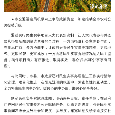
▲市交通运输局积极向上争取政策资金，加速推动全市农村公
路提档升级
通过实行民生实事项目人大代表票决制，让人大代表参与并监
督从征集酝酿到筛选票决的全过程，一方面拓展社会主体参与面，
在集思广益、多方协商中，让政府兴办民生实事更加精准、更接地
气、更聚民智、更富成效；一方面将民生实事办理情况纳入民主监
督，确保项目有力有序推进、取得实效，群众诉求期盼“事事有回
应”。
与此同时，市委、市政府还对民生实事办理推进工作实行清单
化管理、项目化推进，在阳光透明的氛围中、紧密良性的互动里，
全力将惠民生的事办实、暖民心的事办细、顺民心的事办好。
制定民生实事实施路线图，明确任务目标、责任单位，在政府
门户网站民生实事专栏公开晾晒任务、动态更新进展，召开民生实
事新闻发布会提升社会知晓度、参与度，拓宽民意反馈渠道接受社