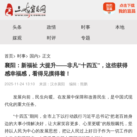
宜昌三峡融媒体中心主办
头条
政情
时事
本地
媒观
时评
专题
首页
>
时事
>
国内
>
正文
襄阳：新福祉 大提升——非凡“十四五”，这些获得
感幸福感，看得见摸得着！
2025-11-24 13:10
来源：汉水襄阳
编辑：熊鹏
发展向前，民生向暖。在发展中保障和改善民生，是中国式现
代化的重大任务。
“十四五”期间，全市上下以行动践行习近平总书记“把老百姓身
边的大事小情解决好，让大家笑容更多、心里更暖”的殷殷嘱托，坚
持以人民为中心的发展思想，把让人民过上好日子作为一切工作的