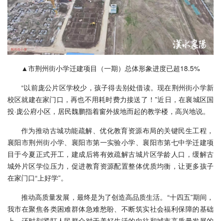
▲市荆州街小学迁建项目（一期）总体形象进度已超18.5%
“以前庞公片区学校少，孩子得去别处借读。现在荆州街小学新
校区就建在家门口，再也不用耗时费力接送了！”近日，在襄城区国
投·庞公府小区，居民魏鹏指着窗外拔地而起的教学楼，高兴地说。
作为推动古城功能疏解、优化教育资源布局的关键民生工程，
襄阳市荆州街小学、襄阳市第一实验小学、襄阳市第七中学迁建项
目于今夏正式开工，建成后将有效疏解古城片区学龄人口，缓解古
城外片区学位压力，促进教育资源配置整体优质均衡，让更多孩子
在家门口“上好学”。
推动高质量发展，最终是为了创造高品质生活。“十四五”期间，
我市在聚焦各类困难群体急难愁盼、不断筑实社会福利保障的基础
上，还时刻紧盯人民群众对于美好生活的向往和城市高质量发展的