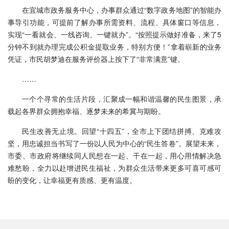
在宜城市政务服务中心，办事群众通过“数字政务地图”的智能办
事导引功能，可提前了解办事所需资料、流程、具体窗口等信息，
实现“一看就会、一线咨询、一键就办”。“按照提示做好准备，来了5
分钟不到就办理完成公积金提取业务，特别方便！”拿着崭新的业务
凭证，市民胡梦迪在服务评价器上按下了“非常满意”键。
……
一个个寻常的生活片段，汇聚成一幅和谐温馨的民生图景，承
载起各界群众拥抱幸福、逐梦未来的希冀与期盼。
民生改善无止境。回望“十四五”，全市上下团结拼搏、克难攻
坚，用忠诚担当书写了一份以人民为中心的“民生答卷”。展望未来，
市委、市政府将继续同人民想在一起、干在一起，用心用情解决急
难愁盼，全力以赴增进民生福祉，为群众生活带来更多可喜可感可
盼的变化，让幸福更有质感、更有温度。