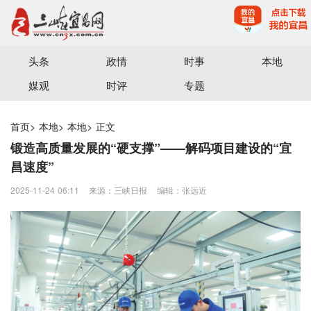
宜昌三峡融媒体中心主办
头条
政情
时事
本地
媒观
时评
专题
首页
>
本地
>
本地
>
正文
锻造高质量发展的“硬支撑”——解码项目建设的“宜
昌速度”
2025-11-24 06:11
来源：三峡日报
编辑：张远近