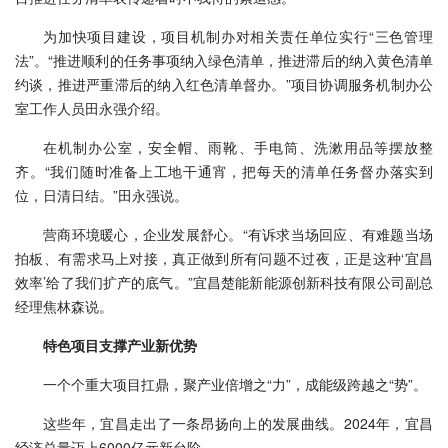
为加快项目建设，项目机制办对相关责任单位实行“三色管理
法”。“推进顺利的任务事项纳入绿色清单，推进滞后的纳入黄色清单
约谈，推进严重滞后的纳入红色清单督办。”项目协调服务机制办公
室工作人员田永强介绍。
在机制办公室，安全帽、雨靴、手电筒、洗漱用品等摆放整
齐。“我们随时准备上工地干通宵，把每天的清单任务督办落实到
位，日清日结。”田永强说。
营商环境暖心，企业发展舒心。“有诉求当场回应、有难题当场
拍板、有需求马上对接，真正做到所有问题不过夜，正是这种‘宜昌
效率’给了我们扩产的底气。”宜昌楚能新能源创新科技有限公司副总
经理焦林森说。
特色项目支撑产业新优势
一个个重大项目扛鼎，聚产业倍增之“力”，成能级跨越之“势”。
这些年，宜昌走出了一条昂扬向上的发展曲线。2024年，宜昌
经济总量迈上6000亿元新台阶。