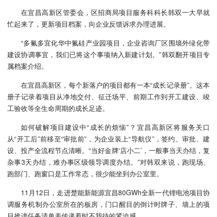
在宜昌高新区管委会，区招商局项目服务科科长韩双一大早就
忙起来了，更新项目档案，向企业反馈诉求办理进展。
“多氟多宜化华中氟硅产业园项目，企业咨询厂区围墙外绿化带
建设协调事宜，我们已将这个事项纳入新建计划。”韩双翻开项目专
属档案介绍。
在宜昌高新区，每个新落户的项目都有一本“成长记录册”。这本
册子记录着项目从净地交付、征迁场平、前期工作到开工建设、竣
工验收等全生命周期的成长足迹。
如何破解项目建设中“成长的烦恼”？宜昌高新区将服务关口
从“开工后”前移至“审批前”，为企业装上“导航仪”，签约、审批、建
设、投产全流程节点清晰。“当好金牌‘店小二’，一般事当天办结，复
杂事3天办结，难办事区级领导调度办结。”对韩双来说，跑现场、
跑部门、跑窗口是工作常态，很少能坐到办公室里。
11月12日，走进楚能新能源宜昌80GWh全新一代锂电池项目协
调服务机制办公室所在的板房，门口醒目的倒计时牌子、墙上的项
目推进任务清单表传递着时不我待的紧迫感。