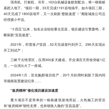
强夯机、打桩机、吊车，163台机械设备默契配合，将一根根桩
基蹬入地下。“项目一期，33天完成1191亩地场平。如今项目二期，
40天完成了1800亩场平，又一次刷新‘楚能速度’！”夷陵城发公司总
经理龚小平说。
“十四五”以来，知名企业纷纷重仓宜昌，项目建设引擎轰鸣，不
断刷新“宜昌速度”。
2021年，邦普落户宜昌，52天完成签约到开工、296天实现从
开工到试产；
三峡千古情景区，仅用300多天建成。开业满百天营收突破1亿
元，一台演出火了一座城。
2024年1月，宜化氨醇项目投产，20个月的用时刷新了国内同
等规模装置建设纪录……
“板房精神”催化项目建设加速度
重大项目不是简单的一栋栋建筑拔地而起，火热施工的背后
有“板房精神”韧性支撑，也有细致入微的“宜昌温度”。