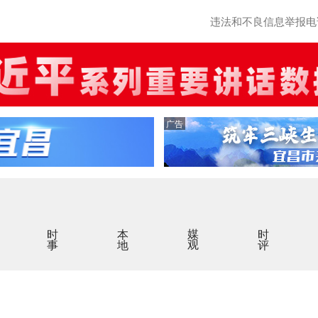
违法和不良信息举报电话：0
广告
时事
本地
媒观
时评