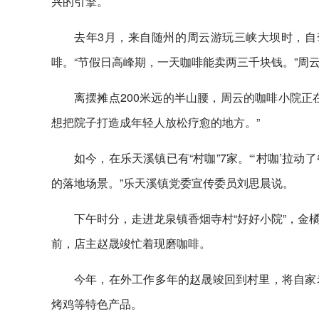
兴的引擎。
去年3月，来自随州的周云游玩三峡大坝时，自
啡。“节假日高峰期，一天咖啡能卖两三千块钱。”周
离摆摊点200米远的半山腰，周云的咖啡小院正
想把院子打造成年轻人放松疗愈的地方。”
如今，在乐天溪镇已有“村咖”7家。“‘村咖’
的落地场景。”乐天溪镇党委宣传委员刘思晨说。
下午时分，走进龙泉镇香烟寺村“好好小院”，金
前，店主赵晟竣忙着现磨咖啡。
今年，在外工作多年的赵晟竣回到村里，将自家
烤鸡等特色产品。