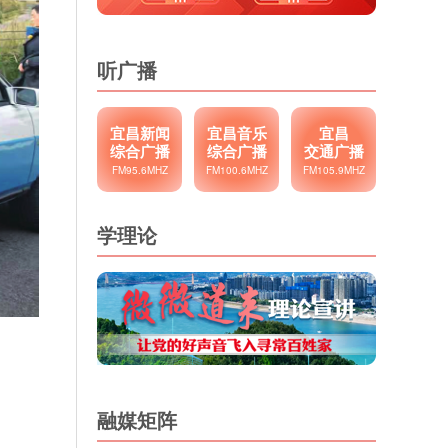
听广播
宜昌新闻
宜昌音乐
宜昌
综合广播
综合广播
交通广播
FM95.6MHZ
FM100.6MHZ
FM105.9MHZ
学理论
融媒矩阵