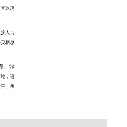
游客玖玥
连接人与
心灵栖息
景。“深
落地，进
袁平、岳