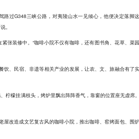
驾路过G348三峡公路，对夷陵山水一见倾心，他便决定落脚
云说。
在紧张装修中。“咖啡小院不仅有咖啡，还有图书角、花草、菜
拉动了餐饮、民宿、非遗等相关产业的发展，让农、文、旅融合有了
橘、柠檬挂满枝头，烤炉里飘出阵阵香气，靠窗的位置座无虚席
老屋改造成文艺复古风的咖啡小院，推出咖啡、窑烤面包、围