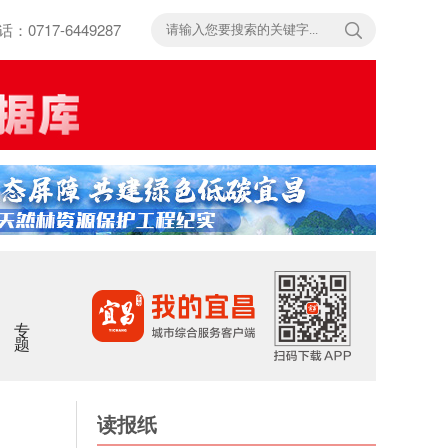
717-6449287
专题
读报纸