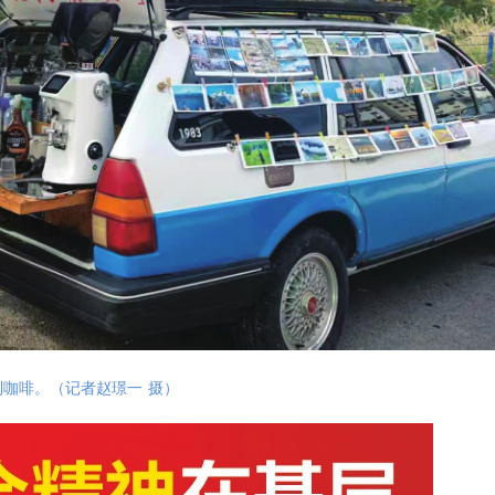
制咖啡。（记者赵璟一 摄）