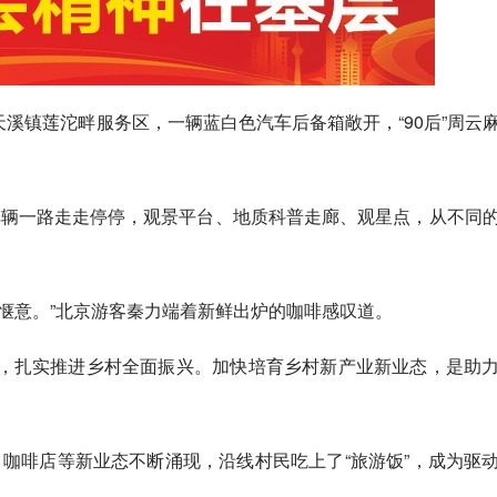
乐天溪镇莲沱畔服务区，一辆蓝白色汽车后备箱敞开，“90后”周云
车辆一路走走停停，观景平台、地质科普走廊、观星点，从不同
惬意。”北京游客秦力端着新鲜出炉的咖啡感叹道。
，扎实推进乡村全面振兴。加快培育乡村新产业新业态，是助
、咖啡店等新业态不断涌现，沿线村民吃上了“旅游饭”，成为驱