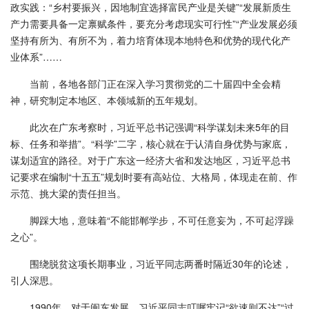
政实践：“乡村要振兴，因地制宜选择富民产业是关键”“发展新质生
产力需要具备一定禀赋条件，要充分考虑现实可行性”“产业发展必须
坚持有所为、有所不为，着力培育体现本地特色和优势的现代化产
业体系”……
当前，各地各部门正在深入学习贯彻党的二十届四中全会精
神，研究制定本地区、本领域新的五年规划。
此次在广东考察时，习近平总书记强调“科学谋划未来5年的目
标、任务和举措”。“科学”二字，核心就在于认清自身优势与家底，
谋划适宜的路径。对于广东这一经济大省和发达地区，习近平总书
记要求在编制“十五五”规划时要有高站位、大格局，体现走在前、作
示范、挑大梁的责任担当。
脚踩大地，意味着“不能邯郸学步，不可任意妄为，不可起浮躁
之心”。
围绕脱贫这项长期事业，习近平同志两番时隔近30年的论述，
引人深思。
1990年，对于闽东发展，习近平同志叮嘱牢记“欲速则不达”“过