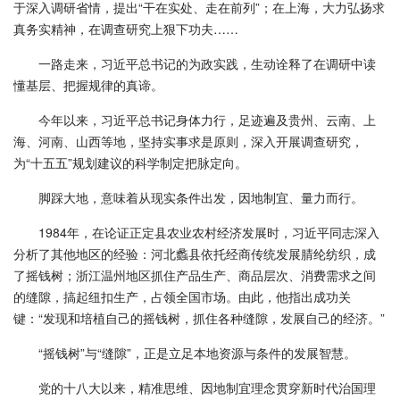
于深入调研省情，提出“干在实处、走在前列”；在上海，大力弘扬求
真务实精神，在调查研究上狠下功夫……
一路走来，习近平总书记的为政实践，生动诠释了在调研中读
懂基层、把握规律的真谛。
今年以来，习近平总书记身体力行，足迹遍及贵州、云南、上
海、河南、山西等地，坚持实事求是原则，深入开展调查研究，
为“十五五”规划建议的科学制定把脉定向。
脚踩大地，意味着从现实条件出发，因地制宜、量力而行。
1984年，在论证正定县农业农村经济发展时，习近平同志深入
分析了其他地区的经验：河北蠡县依托经商传统发展腈纶纺织，成
了摇钱树；浙江温州地区抓住产品生产、商品层次、消费需求之间
的缝隙，搞起纽扣生产，占领全国市场。由此，他指出成功关
键：“发现和培植自己的摇钱树，抓住各种缝隙，发展自己的经济。”
“摇钱树”与“缝隙”，正是立足本地资源与条件的发展智慧。
党的十八大以来，精准思维、因地制宜理念贯穿新时代治国理