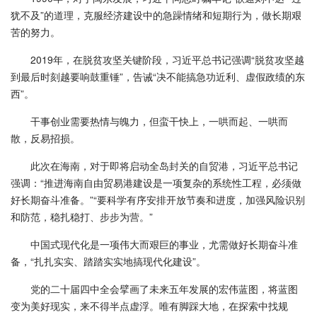
犹不及”的道理，克服经济建设中的急躁情绪和短期行为，做长期艰
苦的努力。
2019年，在脱贫攻坚关键阶段，习近平总书记强调“脱贫攻坚越
到最后时刻越要响鼓重锤”，告诫“决不能搞急功近利、虚假政绩的东
西”。
干事创业需要热情与魄力，但蛮干快上，一哄而起、一哄而
散，反易招损。
此次在海南，对于即将启动全岛封关的自贸港，习近平总书记
强调：“推进海南自由贸易港建设是一项复杂的系统性工程，必须做
好长期奋斗准备。”“要科学有序安排开放节奏和进度，加强风险识别
和防范，稳扎稳打、步步为营。”
中国式现代化是一项伟大而艰巨的事业，尤需做好长期奋斗准
备，“扎扎实实、踏踏实实地搞现代化建设”。
党的二十届四中全会擘画了未来五年发展的宏伟蓝图，将蓝图
变为美好现实，来不得半点虚浮。唯有脚踩大地，在探索中找规