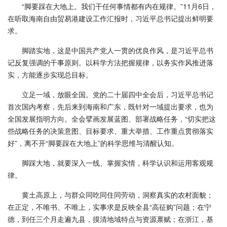
“脚要踩在大地上。我们干任何事情都有内在规律。”11月6日，
在听取海南自由贸易港建设工作汇报时，习近平总书记提出鲜明要
求。
脚踏实地，这是中国共产党人一贯的优良作风，是习近平总书
记反复强调的干事原则。以科学方法把握规律，以务实作风推进落
实，方能逐步实现总目标。
立足一域，放眼全国。党的二十届四中全会后，习近平总书记
首次国内考察，先后来到海南和广东，既针对一域提出要求，也为
全国发展指明方向。全会擘画发展蓝图、部署战略任务，“切实把这
些战略任务的决策意图、目标要求、重大举措、工作重点贯彻落实
好”，离不开“脚要踩在大地上”的科学思维与清醒认知。
脚踩大地，就要深入一线、掌握实情，科学认识和运用客观规
律。
黄土高原上，与群众同吃同住同劳动，洞察真实的农村面貌；
在正定，不唯书、不唯上，实事求是反映全县“高征购”问题；在宁
德，到任三个月走遍九县，摸清地域特点与资源禀赋；在浙江，基