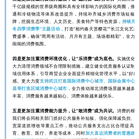
千亿级规模的世界级商圈和具有全球影响力的国际化商圈，推
通和冷链物流等体系改造提升，持续补齐城乡消费市场短板。
牌，挖掘生态环境、人文历史、美食特产等特色资源，
持续开展
冬四季消费季”主题活动，
打造“相约春天赏樱花”“长江文化艺
费盛事，确保“周周有活动、月月有主题、场场都精彩”，全力
闹闹的消费氛围。
四是更加注重消费环境优化，让“乐消费”成为底色。
实施优化
大力清理消费领域不合理限制措施，建立健全优质服务认证制
域信用体系，引导商贸企业全面提升精细化管理水平，以“好服
感。更大力度
支持武汉打造国际消费中心城市、国际会展中心
昌等打造区域消费中心城市，
全力推动湖北消费场景越来越多
丰富、消费服务越来越贴心、消费体验越来越快乐。
五是更加注重消费能力提升，让“敢消费”成为共识。
消费的根
我们将会同相关部门抓好公共服务补短板、强化保障减负担、
宽渠道抓增收等重点工作，推动公共服务支出占比合理提高，
育、教育、医疗、养老等成本，同时
加大直达消费者的普惠政