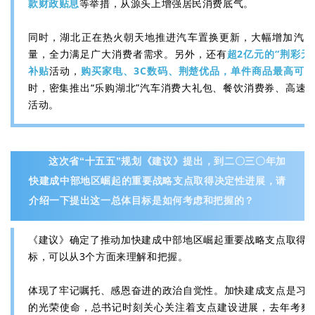
款财政贴息
等举措，从源头上增强居民消费底气。
同时，湖北正在热火朝天地推进汽车置换更新，大幅增加汽车
量，全力满足广大消费者需求。另外，还有
超2亿元的“荆彩无
补贴
活动，
购买家电、3C数码、荆楚优品，单件商品最高可省20
时，密集推出“乐购湖北”汽车消费大礼包、餐饮消费券、高速
活动。
这次省“十五五”规划《建议》提出，到二〇三〇年加
快建成中部地区崛起的重要战略支点取得决定性进展，请
介绍一下提出这一总体目标是如何考虑和把握的？
《建议》确定了推动加快建成中部地区崛起重要战略支点取得
标，可以从3个方面来理解和把握。
体现了牢记嘱托、感恩奋进的政治自觉性。加快建成支点是习
的光荣使命，总书记时刻关心关注着支点建设进展，去年考察