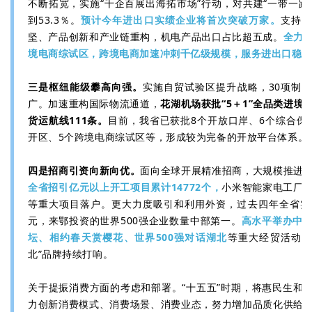
不断拓宽，实施“千企百展出海拓市场”行动，对共建“一带一路
到53.3％。
预计今年进出口实绩企业将首次突破万家。
支持外
坚、产品创新和产业链重构，机电产品出口占比超五成。
全力
境电商综试区，跨境电商加速冲刺千亿级规模，服务进出口稳
三是枢纽能级攀高向强。
实施自贸试验区提升战略，30项制
广。加速重构国际物流通道，
花湖机场获批“5＋1”全品类进境
货运航线111条。
目前，我省已获批8个开放口岸、6个综合保
开区、5个跨境电商综试区等，形成较为完备的开放平台体系。
四是招商引资向新向优。
面向全球开展精准招商，大规模推进
全省招引亿元以上开工项目累计14772个，
小米智能家电工厂
等重大项目落户。更大力度吸引和利用外资，过去四年全省实
元，来鄂投资的世界500强企业数量中部第一。
高水平举办中
坛、相约春天赏樱花、世界500强对话湖北
等重大经贸活动，
北”品牌持续打响。
关于提振消费方面的考虑和部署。“十五五”时期，将惠民生和
力创新消费模式、消费场景、消费业态，努力增加品质化供给