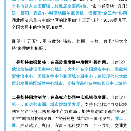
个县市进入全国百强，总数居全国第4位。
“市市通高铁”“县县
汉、襄阳、宜昌1小时高铁圈年底贯通，汉襄宜“金三角”协同
湖北经济总量占中部地区的比重由“十三五”末的19.5%提升至202
全国大局中的地位更加稳固。
展望“十五五”，重点做好“强核、壮圈、带群、兴县”的大文
持”来理解和把握：
一是坚持做强极核，在高质量发展中发挥引领作用。
《建议》
武汉加快建设国家中心城市，大力打造全国经济中心、国家科
贸物流中心、国际交往中心和区域金融中心，建设现代化大武
西部发展的区域性中心城市。支持宜昌打造联结长江中上游的
二是坚持因地制宜，在高标准协同中实现错位发展。
《建议》
第一，促进都市圈、城市群组团发展。
支持各地找准自身比较
制宜的产业分工格局和生产力布局，加快推进武汉都市圈深度
随神”城市群协同发展、“宜荆荆恩”城市群一体化发展。
第二，促
展。
推动武汉、襄阳、宜昌三地科技共兴、产业共链、交通共