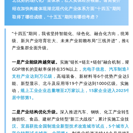
北优势的现代化产业体系，壮大实体经济根基。请简要介
绍在加快构建体现湖北现代化产业体系方面“十四五”期间
取得了哪些成绩，“十五五”期间有哪些考虑？
“十四五”期间，我省坚持智能化、绿色化、融合化方向，统筹
级、新兴产业培育壮大、未来产业前瞻布局“三线并进”，推动“5
产业集群全面升级。
一是产业能级跨越突破。
实施“链长+链主+链创”融合机制，规
GDP增长的贡献率保持在35%以上，
光电子信息、汽车制造与
支柱产业达到万亿级，
高端装备、新材料等6个优势产业达到5
能、新型显示、北斗及应用等19个产业达到1000亿级。实施
动，
规上工业企业总量增至2万家以上，15家企业进入2025中
居中部第1。
二是产业结构优化升级。
深入推进汽车、钢铁、化工产业转型“
施纺织、食品、建材产业转型“新三大战役”，累计实施工业技改项
汉、宜昌获批全国制造业新型技术改造城市试点，5个城市入