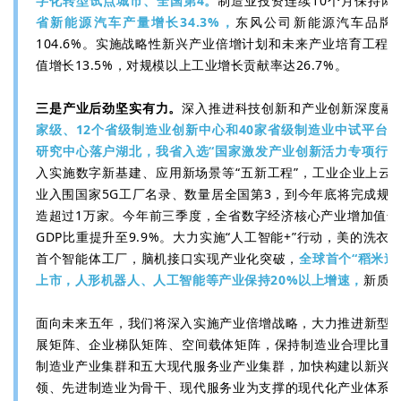
字化转型试点城市、全国第4。
制造业投资连续10个月保持两
省新能源汽车产量增长34.3%，
东风公司新能源汽车品牌
104.6%。实施战略性新兴产业倍增计划和未来产业培育工程
值增长13.5%，对规模以上工业增长贡献率达26.7%。
三是产业后劲坚实有力。
深入推进科技创新和产业创新深度融
家级、12个省级制造业创新中心和40家省级制造业中试平台
研究中心落户湖北，我省入选“国家激发产业创新活力专项行动
入实施数字新基建、应用新场景等“五新工程”，工业企业上云率
业入围国家5G工厂名录、数量居全国第3，到今年底将完成规
造超过1万家。今年前三季度，全省数字经济核心产业增加值达到4
GDP比重提升至9.9%。大力实施“人工智能+”行动，美的洗
首个智能体工厂，脑机接口实现产业化突破，
全球首个“稻米造
上市，人形机器人、人工智能等产业保持20%以上增速，
新质
面向未来五年，我们将深入实施产业倍增战略，大力推进新型
展矩阵、企业梯队矩阵、空间载体矩阵，保持制造业合理比重，做强
制造业产业集群和五大现代服务业产业集群，加快构建以新兴
领、先进制造业为骨干、现代服务业为支撑的现代化产业体系