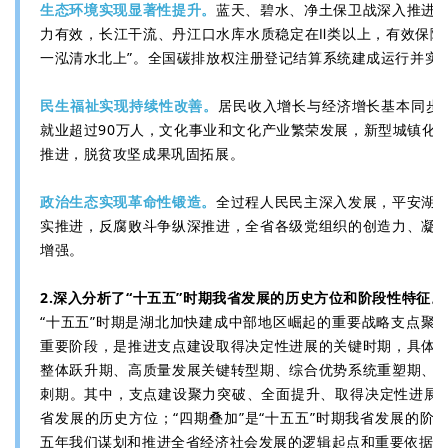
生态环境实现显著性提升。
蓝天、碧水、净土保卫战深入推进
力有效，长江干流、丹江口水库水质稳定在Ⅱ类以上，有效保障
一泓清水北上”。全国碳排放权注册登记结算系统建成运行并实
民生福祉实现持续性改善。
居民收入增长与经济增长基本同步
就业超过90万人，文化事业和文化产业繁荣发展，新型城镇化
推进，脱贫攻坚成果巩固拓展。
政治生态实现革命性锻造。
全过程人民民主深入发展，平安湖
实推进，反腐败斗争纵深推进，全省各级党组织的创造力、凝
增强。
2.深入分析了“十五五”时期我省发展的历史方位和阶段性特征。
“十五五”时期是湖北加快建成中部地区崛起的重要战略支点聚
重要阶段，是推进支点建设取得决定性进展的关键时期，具体
整体跃升期、高质量发展关键转型期、综合优势系统重塑期、
刺期。其中，支点建设聚力突破、全面提升、取得决定性进展，
省发展的历史方位；“四期叠加”是“十五五”时期我省发展的阶
五年我们谋划和推进全省经济社会发展的逻辑起点和重要依据