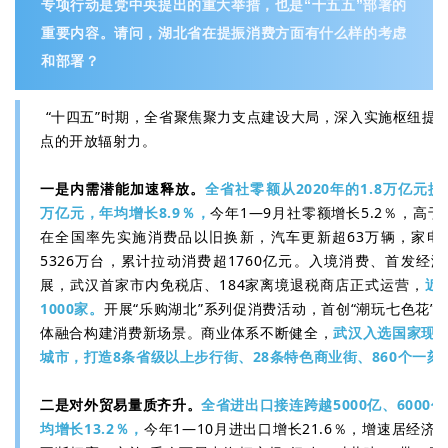
专项行动是党中央提出的重大举措，也是“十五五”部署的
重要内容。请问，湖北省在提振消费方面有什么样的考虑
和部署？
“十四五”时期，全省聚焦聚力支点建设大局，深入实施枢纽提
点的开放辐射力。
一是内需潜能加速释放。
全省社零额从2020年的1.8万亿元提升
万亿元，年均增长8.9％，
今年1—9月社零额增长5.2％，高于
在全国率先实施消费品以旧换新，汽车更新超63万辆，家电
5326万台，累计拉动消费超1760亿元。入境消费、首发经
展，武汉首家市内免税店、184家离境退税商店正式运营，
近
1000家。
开展“乐购湖北”系列促消费活动，首创“潮玩七色花”
体融合构建消费新场景。商业体系不断健全，
武汉入选国家现
城市，打造8条省级以上步行街、28条特色商业街、860个一
二是对外贸易量质齐升。
全省进出口接连跨越5000亿、6000亿
均增长13.2％，
今年1—10月进出口增长21.6％，增速居经