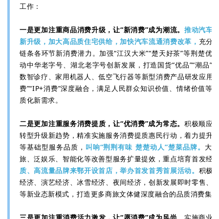
工作：
一是更加注重商品消费升级，让“新消费”成为潮流。
推动汽车
新升级，加大高品质住宅供给，加快汽车流通消费改革，
充分
链条各环节新消费潜力。加强“江汉大米”“楚天好茶”等荆楚优
动中华老字号、湖北老字号创新发展，打造国货“优品”“潮品”
数智诊疗、家用机器人、低空飞行器等新型消费产品研发应用，
费”“IP+消费”深度融合，满足人民群众知识价值、情绪价值等
质化新需求。
二是更加注重服务消费提质，让“优消费”成为常态。
积极顺应
转型升级新趋势，精准实施服务消费提质惠民行动，着力提升
等基础型服务品质，
叫响“荆荆有味 楚楚动人”楚菜品牌。
大
旅、泛娱乐、智能化等改善型服务扩量提效，重点培育首发经
质、高流量品牌来鄂开设首店，举办首发首秀首展活动。
积极
经济、演艺经济、冰雪经济、夜间经济，创新发展即时零售、
等新业态新模式，打造更多商旅文体健深度融合的品质消费集
三是更加注重消费活力激发，让“愿消费”成为风尚。
实施商业