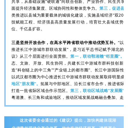
共享，从基础设施“硬联通”向联合创新、产业协作、民生共享的
面提升经济集聚度、区域协同性和整体竞争力。
第三，促进县
类推进以县城为重要载体的城镇化建设，实施县域经济“双20”帮
技赋能工程、经济强县高质量发展行动，培育壮大县域优势产
位、千亿县扩容。
三是坚持开放合作，在高水平跨省联动中推动优势互补。
“以
推进长江中游城市群联动发展”，是习近平总书记赋予湖北的
议》从三个层面进行全面贯彻。
第一，联动鄂湘赣“邻里圈”。
态、文旅、开放、民生协同，共建长江中游城市群科技创新联
造“科创链上的中三角”“产业链上的都市圈”、长江中游国际性
以武汉都市圈为中心推进长江中游城市群联动发展取得明显成
地区“朋友圈”。
拓展与中部地区、沿长江省市合作，推进省际
打造一批省际区域合作示范区。
第三，联动区域战略“发展圈”
粤港澳、长三角和成渝地区，推动区域发展战略融合叠加、走
这次省委全会通过的《建议》提出，加快构建体现湖