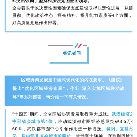
5.突出强调了坚持和加强党的全面领导。
全会着眼于以决定性因素确保支点建设取得决定性进展，从抓
贯彻、优化政治生态、振奋精神、提升能力素质等4个方面，
好高质量党建作出部署。
答记者问
区域协调发展是中国式现代化的内在要求。《建议》
提出“优化区域经济布局”，作出“深入实施区域联动战
略”等系列部署，请介绍一下有关情况。
“十四五”期间，全省区域协调发展取得重大成就。
武汉经济总
中部省会城市第1位，
带动武汉都市圈经济总量突破3.6万
60％，武汉都市圈中心引领作用进一步增强。
襄阳、宜昌经
亿，居中部非省会城市前两位，
带动襄十随神、宜荆荆恩城市