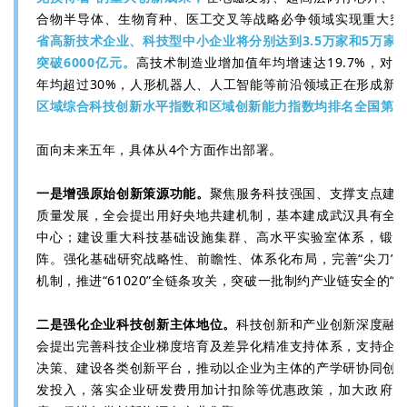
合物半导体、生物育种、医工交叉等战略必争领域实现重大突
省高新技术企业、科技型中小企业将分别达到3.5万家和5万家
突破6000亿元。
高技术制造业增加值年均增速达19.7%，对
年均超过30%，人形机器人、人工智能等前沿领域正在形成新
区域综合科技创新水平指数和区域创新能力指数均排名全国第7
面向未来五年，具体从4个方面作出部署。
一是增强原始创新策源功能。
聚焦服务科技强国、支撑支点建
质量发展，全会提出用好央地共建机制，基本建成武汉具有全
中心；建设重大科技基础设施集群、高水平实验室体系，锻造
阵。强化基础研究战略性、前瞻性、体系化布局，完善“尖刀”
机制，推进“61020”全链条攻关，突破一批制约产业链安全的“
二是强化企业科技创新主体地位。
科技创新和产业创新深度融
会提出完善科技企业梯度培育及差异化精准支持体系，支持企
决策、建设各类创新平台，推动以企业为主体的产学研协同创
发投入，落实企业研发费用加计扣除等优惠政策，加大政府采