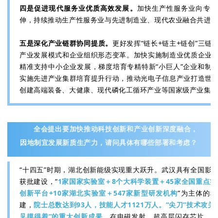
四是促进现代服务业优质高效发展。
加快生产性服务业向专业
伸，持续推动生产性服务业与先进制造业、现代农业融合共进
五是深化产业链群协同提质。
更好发挥“链长+链主+链创”三链
产业发展模式和企业组织形态变革。加快实施制造业优质企业
精准支持中小企业发展，梯度培育专精特新“小巨人”企业和制
实施先进产业集群培育提升行动，推动光电子信息产业打造世
创建高端装备、大健康、现代磷化工循环产业等国家级产业集
全会提出要加快推动科技创新和产业创新深度融合，
因地制宜发展新质生产力，请问具体有哪些部署和考虑？
“十四五”时期，湖北创新能级实现重大跃升。武汉具有全国影
获批建设，“
1家国家实验室＋8个大科学装置＋45家全国重点实
创新平台+10家湖北实验室＋547家新型研发机构
”为主体的
建，
院士总数达到93人，技能人才1121万人。“尖刀”技术攻关
见摸得着”的重大创新成果，
在电磁发射、超高层闪存芯片、