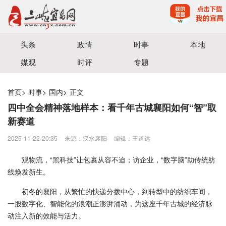
宜昌三峡融媒体中心主办
头条
政情
时事
本地
媒观
时评
专题
首页
>
时事
>
国内
>
正文
四中全会精神落地样本：看千年古城襄阳如何“智”取
新赛道
2025-11-22 20:35
来源：汉水襄阳
编辑：王道远
观物流，“黑科技”让包裹从容不迫；访企业，“数字脑”助传统纺
线焕发新生。
初冬的襄阳，从繁忙的快递分拨中心，到转型中的纺织车间，
一股数字化、智能化的浪潮正澎湃涌动，为这座千年古城的经济脉
动注入新的效能与活力。