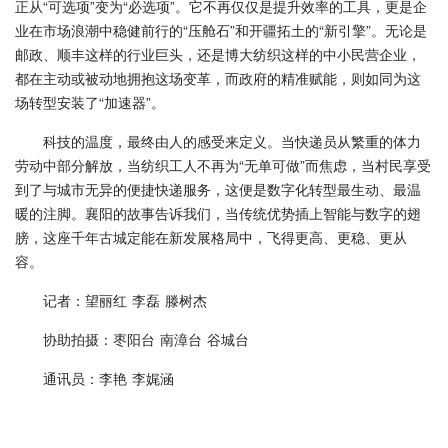
正从“可选项”变为“必选项”。它不再仅仅是提升效率的工具，更是企
业在市场浪潮中稳健前行的“压舱石”和开疆拓土的“新引擎”。无论是
邮政、顺丰这样的行业巨头，还是博大纺织这样的中小民营企业，
都在主动或被动地拥抱这场变革，而政府的精准赋能，则如同为这
场转型安装了“加速器”。
科技的温度，最终由人的感受来定义。当快递员从繁重的体力
劳动中部分解放，当纺织工人不再为“无单可做”而焦虑，当村民享受
到了与城市无异的便捷快递服务，这便是数字化转型最生动、最温
暖的注脚。襄阳的故事告诉我们，当传统优势插上智能与数字的翅
膀，这座千年古城定能在新发展格局中，飞得更高、更稳、更从
容。
记者：望丽红 李磊 滕树杰
协助拍摄：枣阳台 南漳台 谷城台
通讯员：李艳 李娓涵