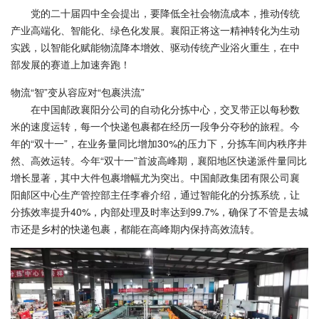
党的二十届四中全会提出，要降低全社会物流成本，推动传统
产业高端化、智能化、绿色化发展。襄阳正将这一精神转化为生动
实践，以智能化赋能物流降本增效、驱动传统产业浴火重生，在中
部发展的赛道上加速奔跑！
物流“智”变从容应对“包裹洪流”
在中国邮政襄阳分公司的自动化分拣中心，交叉带正以每秒数
米的速度运转，每一个快递包裹都在经历一段争分夺秒的旅程。今
年的“双十一”，在业务量同比增加30%的压力下，分拣车间内秩序井
然、高效运转。今年“双十一”首波高峰期，襄阳地区快递派件量同比
增长显著，其中大件包裹增幅尤为突出。中国邮政集团有限公司襄
阳邮区中心生产管控部主任李睿介绍，通过智能化的分拣系统，让
分拣效率提升40%，内部处理及时率达到99.7%，确保了不管是去城
市还是乡村的快递包裹，都能在高峰期内保持高效流转。