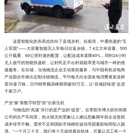
这股智能化的东风也吹向了县域乡村。在南漳，中通快递的“无
人军团”——大容量智能无人车每日往返乡镇，7.4立方米容量、500
公斤载重、60公里时速的配置，让配送成本直降40%，同时24小时
无人值守的智能快递柜，让村民足不出村就能享受与城市一样的便
捷服务。在谷城，当地物流企业主动靠前服务，与中国有机谷电商
产业园合作推出定制冷链物流，平均每天向全国各地消费者发送鲜
蛋30多万枚，日均销售额高峰期突破30万元，让“谷城好味道”走进
千家万户。
产业“焕”新数字转型“纺”出新生机
与物流的“高速”并行的是产业的“提质”。在枣阳市博大纺织有限
公司的生产车间里，热火朝天的景象让人难以想象两年前企业曾因
成本传导不畅、需求不足和国际市场棉价波动等因素影响而陷入困
境。“一个月三十天，我们有十天就排着在轮休，尽量让员工有一个