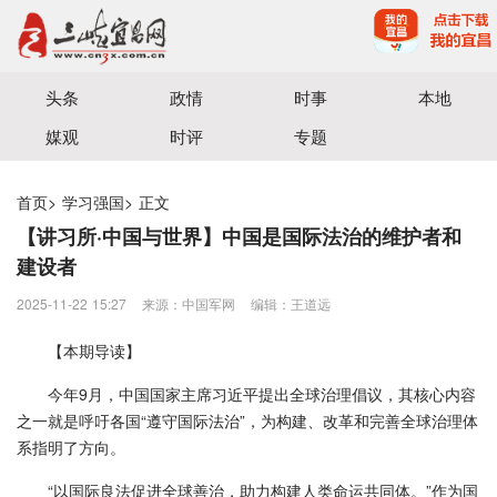
宜昌三峡融媒体中心主办
头条
政情
时事
本地
媒观
时评
专题
首页
>
学习强国
>
正文
【讲习所·中国与世界】中国是国际法治的维护者和
建设者
2025-11-22 15:27
来源：中国军网
编辑：王道远
【本期导读】
今年9月，中国国家主席习近平提出全球治理倡议，其核心内容
之一就是呼吁各国“遵守国际法治”，为构建、改革和完善全球治理体
系指明了方向。
“以国际良法促进全球善治，助力构建人类命运共同体。”作为国