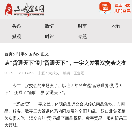
宜昌三峡融媒体中心主办
头条
政情
时事
本地
媒观
时评
专题
首页
>
时事
>
国内
>
正文
从“货通天下”到“贸通天下”，一字之差看汉交会之变
2025-11-21 14:58
来源：大武汉
编辑：王道远
今年，汉交会的主题变了。以往四年的主题“智联世界·货通天
下”，变成了“智联世界·贸通天下”。
“‘货’变‘贸’，一字之差，体现的是汉交会从传统商品集散，向商
品、服务、数字三大贸易体系协同发展的全面升级。”汉口北集团相
关负责人说，汉交会的“贸”涵盖了商品贸易、数字贸易、服务贸易三
大领域。