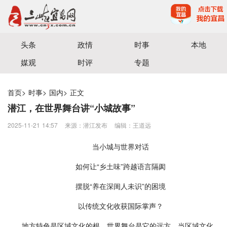
宜昌三峡融媒体中心主办
头条
政情
时事
本地
媒观
时评
专题
首页
>
时事
>
国内
>
正文
潜江，在世界舞台讲“小城故事”
2025-11-21 14:57
来源：潜江发布
编辑：王道远
当小城与世界对话
如何让“乡土味”跨越语言隔阂
摆脱“养在深闺人未识”的困境
以传统文化收获国际掌声？
地方特色是区域文化的根，世界舞台是它的远方。当区域文化