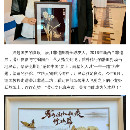
跨越国界的喜欢，潜江非遗圈粉全球友人。2016年新西兰非遗
展，潜江皮影与竹编同台，艺人指尖翻飞，质朴精巧的器皿打动当
地民众。哈萨克斯坦“感知中国”展上，面塑艺人以“一带一路”为主
题，塑造的骆驼、丝路人物鲜活传神，让民众驻足良久。今年6月，
德国教授走进潜江非遗工坊，看到在剪纸传承人飞剪之下的小龙虾
跃然纸上，连连点赞：“潜江文化真有趣，美食也能成为艺术品！”