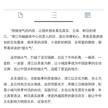
“用接地气的内容，让国外朋友看见真实、立体、鲜活的潜
江。”潜江市融媒体中心负责人的话，道出传播初心。美食是最易感
知的文化载体，焌米茶的清香、小龙虾的鲜甜、全荷宴的雅致，都
带着浓浓的“烟火气”。
这些烟火气，打破了语言隔阂，拉近了中外距离。一碗茶、一
盘虾、一桌宴，潜江以美食为桥，让小城故事成为中国故事的生动
注脚，也让中国乡村的烟火气，温暖了更远的地方。
从非遗匠心、光影叙事到美食烟火，潜江以文化为帆、乡土为
锚，走出特色文化出海路。这些亮眼名片，承载江汉根脉风情，彰
显小城与世界对话的自信。实践印证：文化出海无需宏大叙事，本
土真挚表达、鲜活真实故事，便是跨越国界的最佳语言，能让中华
文化影响力悄然生长、绽放光芒。