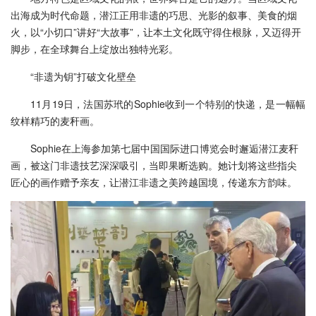
出海成为时代命题，潜江正用非遗的巧思、光影的叙事、美食的烟
火，以“小切口”讲好“大故事”，让本土文化既守得住根脉，又迈得开
脚步，在全球舞台上绽放出独特光彩。
“非遗为钥”打破文化壁垒
1
1月19日，法国苏玳的Sophie收到一个特别的快递，是一幅幅
纹样精巧的麦秆画。
Sophie在上海参加第七届中国国际进口博览会时邂逅潜江麦秆
画，被这门非遗技艺深深吸引，当即果断选购。她计划将这些指尖
匠心的画作赠予亲友，让潜江非遗之美跨越国境，传递东方韵味。