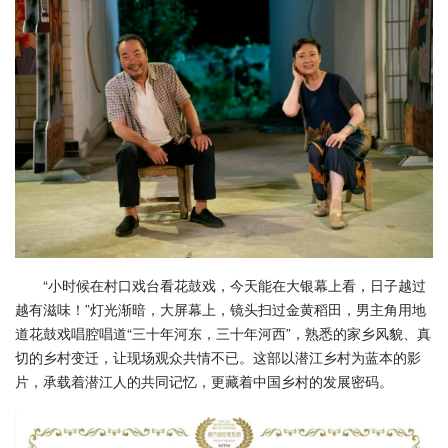
“小时候在村口戏台看花鼓戏，今天能在大银幕上看，日子越过
越有滋味！”灯光渐暗，大屏幕上，镜头扫过金黄稻田，男主角用地
道花鼓戏唱腔唱道“三十年河东，三十年河西”，熟悉的家乡风貌、真
切的乡村变迁，让现场观众共情不已。这部以潜江乡村为蓝本的影
片，承载着潜江人的共同记忆，更藏着中国乡村的发展密码。