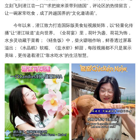
立刻飞到潜江尝一口”“求把焌米茶带到德国”，评论区的热情留言，
让一碗家常吃食，成了跨越国界的“文化邀请函”。
今年以来，潜江致力打造国际版美食短视频矩阵，以“轻量化传
播”让“潜江味道”走向世界。《全荷宴》里，荷叶为盏、荷花为饰，
水乡灵动藏于菜肴；《鳝鱼饭》中，柴火噼啪作响，鲜香透过屏幕
溢出；《水晶糕》软糯、《盐水虾》鲜甜，每段视频都不只是展示
美味，更传递着潜江“靠水吃水”的生活智慧。