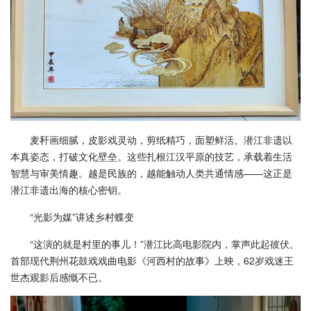
麦秆画细腻，皮影戏灵动，剪纸精巧，面塑鲜活。潜江非遗以
本真姿态，打破文化壁垒。这些扎根江汉平原的技艺，承载着生活
智慧与审美情趣。越是民族的，越能触动人类共通情感——这正是
潜江非遗出海的核心密钥。
“光影为媒”讲述乡村蝶变
“这演的就是村里的事儿！”潜江比高电影院内，掌声此起彼伏。
首部现代荆州花鼓戏戏曲电影《河西村的故事》上映，62岁戏迷王
世杰观影后感慨不已。