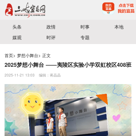
宜昌三峡融媒体中心主办
头条
政情
时事
本地
媒观
时评
专题
首页
>
梦想小舞台
>
正文
2025梦想小舞台 ——夷陵区实验小学双虹校区408班
2025-11-21 13:03
编辑：蒋晶晶