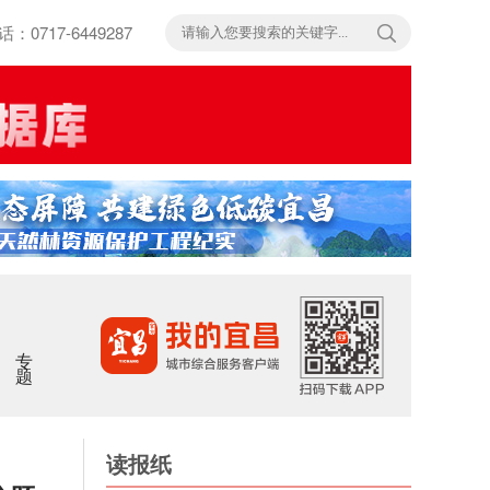
717-6449287
专题
读报纸