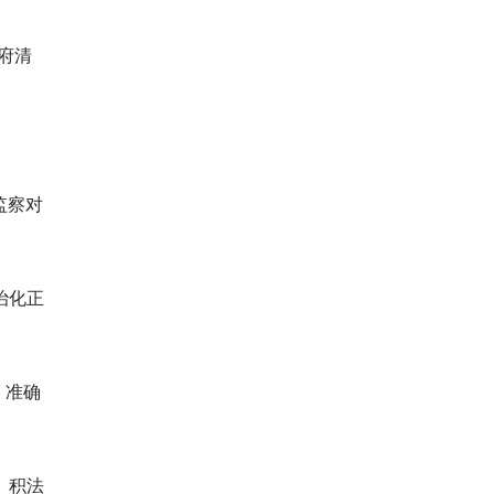
府清
监察对
治化正
、准确
、积法