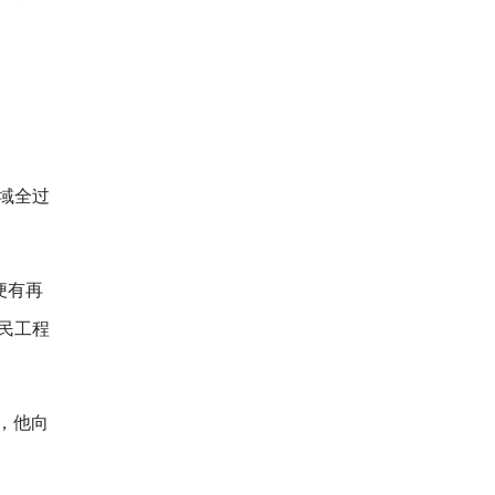
域全过
便有再
民工程
，他向