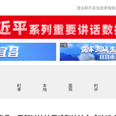
违法和不良信息举报电话：0
广告
时事
本地
媒观
时评