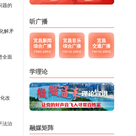
问题的
听广播
化解矛
宜昌新闻
宜昌音乐
宜昌
综合广播
综合广播
交通广播
FM95.6MHZ
FM100.6MHZ
FM105.9MHZ
进全面
学理论
深化改
平法治
融媒矩阵