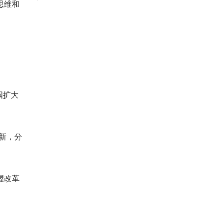
思维和
。
国扩大
新，分
握改革