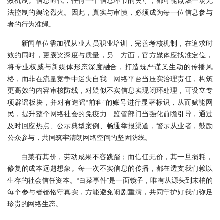
效机制。信息时代，任何一个信息环节的失守，都可能点燃一场无
法控制的舆论烈火。因此，真实与审慎，必须成为每一位信息参与
者的行为准绳。
新闻单位需加强从业人员职业培训，完善考核机制，在追求时
效的同时，更褒奖深度与质量，另一方面，官方媒体应找准定位，
将专业权威与新媒体形态深度融合，打造既严谨又生动的传播风
格，而非在流量竞争中迷失自我；
网络平台当压实治理责任，构筑
更高效的内容审核防线，对疑似不实信息实现闭环处理，可设立专
项辟谣板块，并对有造谣“前科”的账号进行显著标识，从而赋能网
民，提升整个网络社会的免疫力；
监管部门当强化前瞻引导，通过
及时回应热点、公示典型案例、畅通举报渠道，警示从业者，鼓励
公众参与，共同筑牢清朗网络空间的坚固防线。
白菜有其价，劳动成果不容践踏；而信任无价，其一旦损耗，
修复的成本远超想象。每一次不实信息的传播，都在透支我们赖以
生存的社会信任资本。“白菜事件”是一面镜子，唯有从源头到末梢的
每个参与者都恪守真实，方能避免闹剧重演，共同守护好我们弥足
珍贵的网络生态。