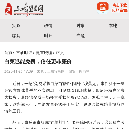
宜昌三峡融媒体中心主办
头条
政情
时事
本地
媒观
时评
专题
首页
>
三峡时评
>
微言晓理
>
正文
白菜岂能免费，信任更非廉价
2025-11-20 17:39
来源：三峡宜昌网
编辑：肖雨琴
近日，一场“免费采捡白菜”的网络闹剧尘埃落定。事件源于一则
经官方媒体背书的不实信息，引发群众现场哄抢，随后种植户又夸
大损失，最终演变成一场多方受损的舆论混战。纵观全程，无一赢
家，这告诫人们，
网络发言必须基于事实，舆论监督权绝非博取同
情的工具。
然而，事后追责终属“亡羊补牢”。要根除网络谣言，必须建立长