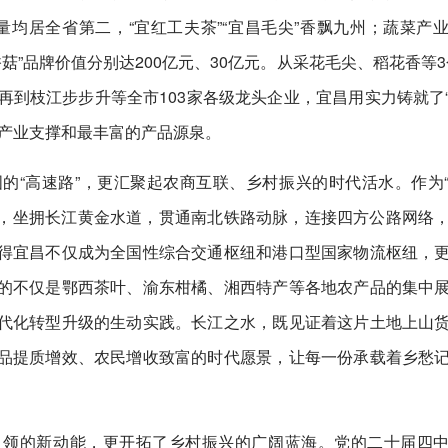
均居全省第二，“宜红工夫茶”“宜昌毛尖”香飘九州；蔬菜产
香菇”品牌价值分别达200亿元、30亿元。从采花毛尖、稻花香等3
，再到枝江步步升等全市103家各级龙头企业，宜昌用实力铸就了
的产业支撑和最丰富的产品源泉。
的“高速路”，更汇聚起农商互联、乡村振兴的时代活水。作为
络，坐拥长江黄金水道，贯通南北铁路动脉，连接四方公路网络
得宜昌不仅成为全国性综合交通枢纽和港口型国家物流枢纽，
的不仅是鄂西茶叶、渝东柑橘、湘西特产等各地农产品的集中
代化转型升级的生动实践。长江之水，既见证着这片土地上山
品提质增效、农民增收致富的时代愿景，让每一份承载着乡愁
引领的新动能，更开拓了乡村振兴的广阔蓝海。党的二十届四