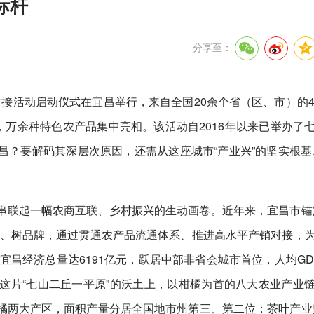
标杆
分享至：
销对接活动启动仪式在宜昌举行，来自全国20余个省（区、市）的4
，万余种特色农产品集中亮相。该活动自2016年以来已举办了
？要解码其深层次原因，还需从这座城市“产业兴”的坚实根基
串联起一幅农商互联、乡村振兴的生动画卷。近年来，宜昌市锚
业、树品牌，通过贯通农产品流通体系、推进高水平产销对接，
昌经济总量达6191亿元，跃居中部非省会城市首位，人均GDP1
这片“七山二丘一平原”的沃土上，以柑橘为首的八大农业产业
橘两大产区，面积产量分居全国地市州第三、第二位；茶叶产业