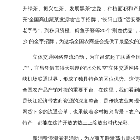
升绿茶、振兴红茶、发展黑茶”之路，种植面积和产量
亮“全国高山蔬菜发源地”金字招牌，“长阳山蔬”“远安
老字号”，到秭归脐橙、鲟鱼子酱等20个“荆楚优品”
乡”的金字招牌，为这场全国农商盛会提供了最坚实
立体交通网络奔流涌动，为宜昌筑起了联通全国
户”，宜昌凭借其得天独厚的“水公铁空”立体交通网
峡机场联通世界，形成了独具特色的区位优势。这使
全国农产品产销对接的重要平台。在这里，我们看到
是长江经济带农商资源的深度整合，是传统农业向现
网货下乡的流通变革，也承载着乡村振兴背景下农产
特产，都能在这片开放的热土上绽放出时代光彩。
新消费浪潮澎湃涌动，为农商互联激荡出需求