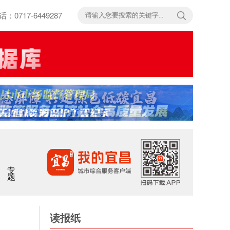
717-6449287
专题
读报纸