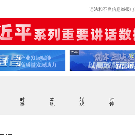
违法和不良信息举报电话：0
广告
时事
本地
媒观
时评