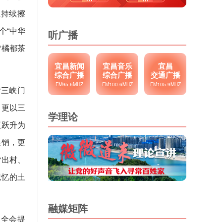
业持续擦
个“中华
听广播
“橘都茶
宜昌新闻
宜昌音乐
宜昌
综合广播
综合广播
交通广播
FM95.6MHZ
FM100.6MHZ
FM105.9MHZ
“三峡门
，更以三
学理论
更跃升为
展销，更
货出村、
记忆的土
融媒矩阵
中全会提