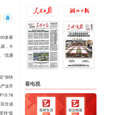
00多家
七届，今
、“流通
定“加快
看电视
为产业升
5.78
链茁壮成
坚持“提