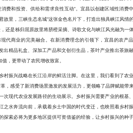
进消费和投资、供给和需求良性互动”。宜昌以创建区域性消费
君故里，三峡生态名城”这张金色名片下，打造出独具峡江风情
验，还是秭归屈原故里将脐橙采摘、诗歌文化与峡江风光融为一
与现代商业的完美融合。在新消费理念的引领下，宜昌的农产
产业开发出精品礼盒、深加工产品和文创衍生品，茶叶产业推出茶旅
加值，更带动了农民增收致富。
乡村振兴战略在长江沿岸的鲜活注脚。在这里，我们看到了农
变革，感受了新消费场景激发的发展活力，更领略了品牌赋能带
一次现代农业发展路径的生动展示。乡村振兴需要产业的根基
江之水奔流向前，承载着乡土中国的时代变迁，也映照着乡村
的探索必将为更多地区提供可资借鉴的经验，让乡村振兴的种