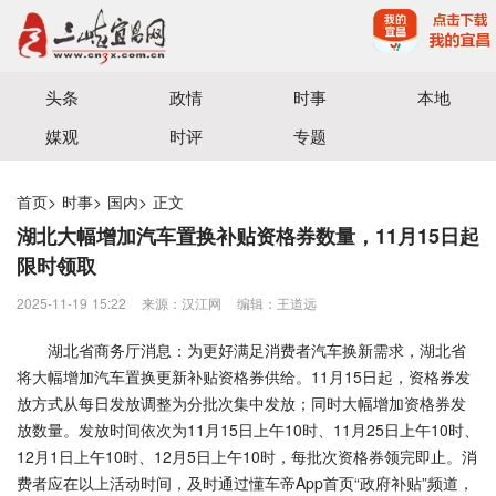
宜昌三峡融媒体中心主办
头条
政情
时事
本地
媒观
时评
专题
首页
>
时事
>
国内
>
正文
湖北大幅增加汽车置换补贴资格券数量，11月15日起
限时领取
2025-11-19 15:22
来源：汉江网
编辑：王道远
湖北省商务厅消息：为更好满足消费者汽车换新需求，湖北省
将大幅增加汽车置换更新补贴资格券供给。11月15日起，资格券发
放方式从每日发放调整为分批次集中发放；同时大幅增加资格券发
放数量。发放时间依次为11月15日上午10时、11月25日上午10时、
12月1日上午10时、12月5日上午10时，每批次资格券领完即止。消
费者应在以上活动时间，及时通过懂车帝App首页“政府补贴”频道，