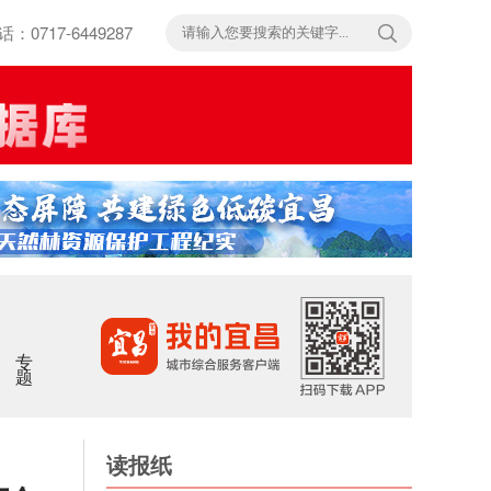
717-6449287
专题
读报纸