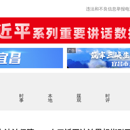
违法和不良信息举报电话：0
广告
时事
本地
媒观
时评