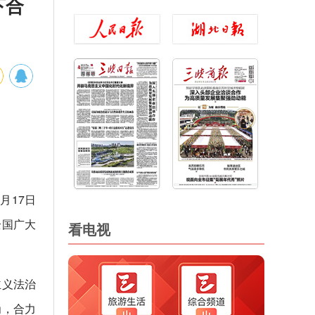
下合
月17日
全国广大
看电视
主义法治
为，合力