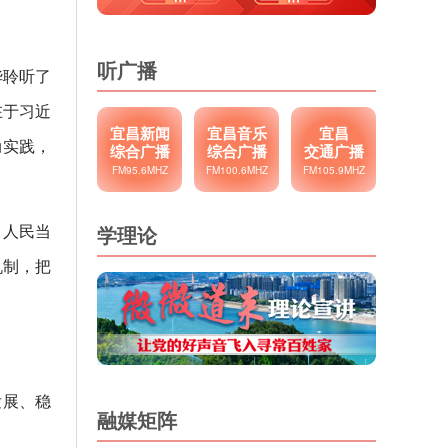
听广播
华聆听了
在于习近
宜昌新闻
宜昌音乐
宜昌
动实践，
综合广播
综合广播
交通广播
FM95.6MHZ
FM100.6MHZ
FM105.9MHZ
、人民当
学理论
机制，把
发展、稳
融媒矩阵
。