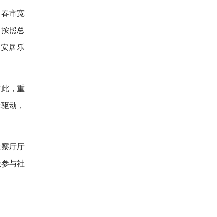
长春市宽
要按照总
民安居乐
对此，重
轮驱动，
检察厅厅
极参与社